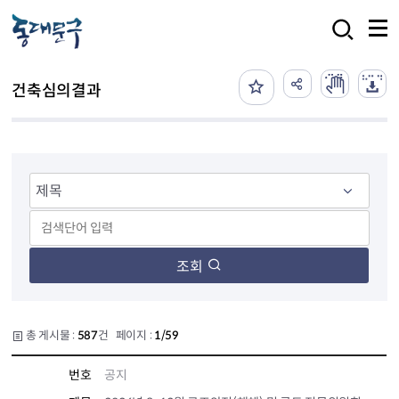
본문 바로가기
검색
건축심의결과
조회
총 게시물 :
587
건 페이지 :
1/59
번호
공지