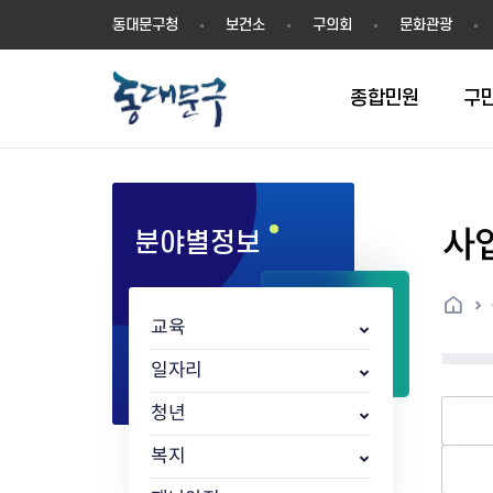
동
동대문구청
보건소
구의회
문화관광
대
문
구
종합민원
구
사
분야별정보
민원실안내
온라인접수
구정소식
주요업무계획(2024년~)
역사
교육소식
여권
구민제안
구보
예산일반현황
휘장(CI)
일자리소식
온라인번호표 발급(대기현황)
온라인접수내역
보도자료
주요업무계획(~2023년)
상징물
교육프로그램
세무
설문조사
동대문구소식지
주민참여예산제
상징말(BI)
일자리센터
홈
민원편람(민원서식)
언론보도
주요업무성과
홍보동영상
자치회관
건설관리
실버 소식지
지방재정공시
캐릭터
직업소개사업
교육
무인민원발급기
포토구정
비전 2026
기본현황
정보화교육
자동차·교통
동대문 생활안
중기지방재정계
슬로건
동행일자리사업
민원편의시책 및 제도
고시공고
동대문구청장직 인수위원회 백
행정구역
여성복지관
부동산
홍보물
세입,세출예산 
캐치프레이즈
지역공동체일자
일자리
가족관계등록 제신고 후속절차
입법예고
서
꽃의 도시
평생학습관
건축
출산‧양육‧다
예산낭비신고
도시브랜드
청년
원스톱 통합안내
문화행사
월중주요행사
Walking City
교육지원센터
정보통신
예산낭비절감제
그린나래 동대
행정서비스헌장
강좌교육
정책실명제
구민 아카데미 신청
자료실
복지
어디서나민원
추진현황
채용공고
수상현황
민방위
재정(예산)용어