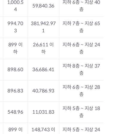
1,000.5
지하 6층 ~ 지상 40
지원센터
도시디자인
59,840.36
4
층
비쿠폰 안내
건설공사알림
장안동283-1일대 개발사업
994.70
381,942.97
지하 7층 ~ 지상 65
역세권 활성화사업
3
1
층
장안동 일대 종합발전계획 수
립
899 이
26,611 이
지하 6층 ~ 지상 24
서울도시공간포털
하
하
층
지역주택조합사업
지하 8층 ~ 지상 37
898.60
36,686.41
층
지하 6층 ~ 지상 28
896.83
40,786.93
층
지하 5층 ~ 지상 18
548.96
11,031.83
층
899 이
148,743 이
지하 5층 ~ 지상 24