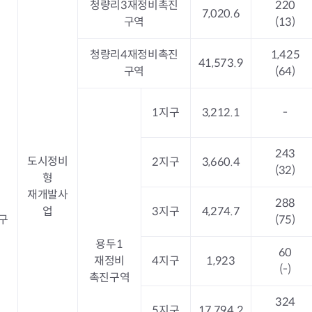
청량리3재정비촉진
220
청렴자료방
석면건축물 DB
ESG경제
7,020.6
구역
(13)
감사실시결과
탄소중립 생활 실천 캠페인
민생회복소
구민감사참여
보행환경 개선사업
청량리4재정비촉진
1,425
업무추진비 공개
공중화장실 찾기
41,573.9
구역
(64)
보조금공개
탄소중립지원센터
구민감사관활동
1지구
3,212.1
-
243
도시정비
2지구
3,660.4
(32)
형
재개발사
288
업
3지구
4,274.7
구
(75)
용두1
60
재정비
4지구
1,923
(-)
촉진구역
324
5지구
17,794.2