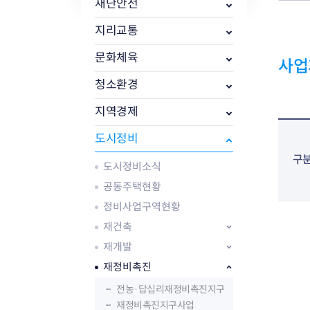
자주묻는질문
유관기관소식
월별행사달력
원어민 화상영어
재난안전
새소식
공모사업 알림방
동국 천문대
지리교통
코로나19
동대문교육협력특화지구
교육경비보조금 지원
문화체육
사업
청소환경
지역경제
도시정비
AI 사업 등록 관리제
구
도시정비소식
동대문구 AI 사업 현황
지리교통소식
문화체육소식
도로명주소 안내
행사 및 프로그
공동주택현황
국내도시
상세주소 부여제도
이용안내
문화체육시설
정비사업구역현황
국외도시
지리정보
공원녹지현황
재건축
자매도시 혜택
대중교통
단체안내
재개발
직거래장터쇼핑몰
자전거
동대문문화재단
주차장
재정비촉진
우회전알리미
전농·답십리재정비촉진지구
재정비촉진지구사업