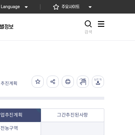
Language
주요사이트
별정보
사이트맵
검색
동대문
문자알림서비스
칭찬합시다
자치법규
교육기관
재난안전소식
상담민원)
 문자 알림
 통합돌봄사업
나눔의 장터마당
행정규제개혁
공공기관
안전문화운동
업추진계획
담창구
관 시설 안내
행정처분
우리 동네 안전지도
체 접수
온라인행정심판
재난별 행동요령
 신고
주민조례청구
안전보험·공제
법률상담
안전 체험·교육
재난유형별 주요정책사업
사업추진계획
그간추진된사항
재난약자 행동요령
전농구역
시