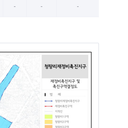
-
-
-