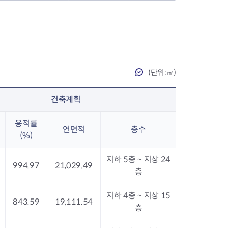
장협의체
(단위:㎡)
년아지트
건축계획
식
용적률
도시정비소식
연면적
층수
금지원
(%)
공동주택현황
소개
사이트
고향사랑기부제
정비사업구역현황
지하 5층 ~ 지상 24
청방법 및 처리
센터
답례물품
재건축
994.97
21,029.49
층
공표
착한가격업소
재개발
민원신청
착한가격업소 추천
재정비촉진
지하 4층 ~ 지상 15
물가정보
지구단위계획
843.59
19,111.54
층
석면해체·제거일정
 기업
청량리 중심지 육성