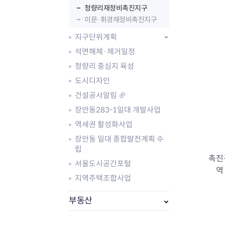
청량리재정비촉진지구
이문·휘경재정비촉진지구
지구단위계획
석면해체·제거일정
청량리 중심지 육성
도시디자인
건설공사알림
장안동283-1일대 개발사업
역세권 활성화사업
부동산소식
장안동 일대 종합발전계획 수
조상땅찾기
립
촉진
부동산중개업소현황
서울도시공간포털
역
부동산중개업 알림판
지역주택조합사업
부동산중개보수(중개수수료)
바뀐지번찾기
부동산
토지등급열기
개별공시지가