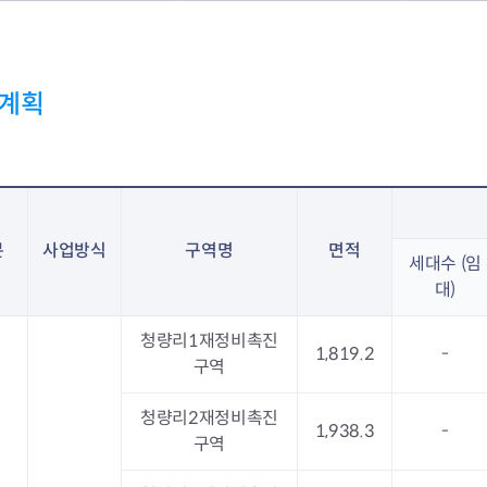
회의공개
답십리2동
출산육아
공유재산 정보
장안1동
주거
조직운영 핵심지표
장안2동
보듬누리
위원회 현황
청량리동
지역사회보
계획
동대문구 기억여행
회기동
자원봉사
공공데이터개방
휘경1동
보훈
휘경2동
DDM 청소
이문1동
이문2동
분
사업방식
구역명
면적
청소환경소식
세대수 (임
지역경제소
램
쓰레기배출및수거
중소기업자
대)
공직자부조리신고
종량제봉투 및 납부필증
옴부즈만 
기업 관련 
청량리1재정비촉진
하도급부조리신고
대형폐기물신청
고충민원 신
사이버창업
1,819.2
-
구역
공익신고
재활용센터
조사결과 
동대문구 
부패행위신고
정화조청소
옴부즈만 
숨어있는 
청량리2재정비촉진
행동강령위반신고
환경오염현황
장바구니 
1,938.3
-
구역
복지·보조금 부정신고
환경개선부담금
전통시장
구민고객의 권리
환경제도
사회적경제