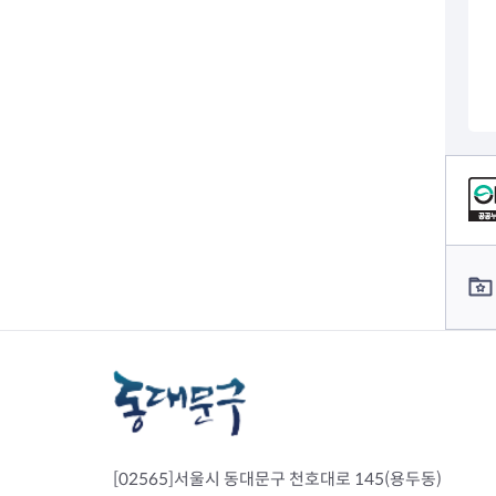
컨텐츠 정보
컨텐츠 담당자 정보
[02565]서울시 동대문구 천호대로 145(용두동)