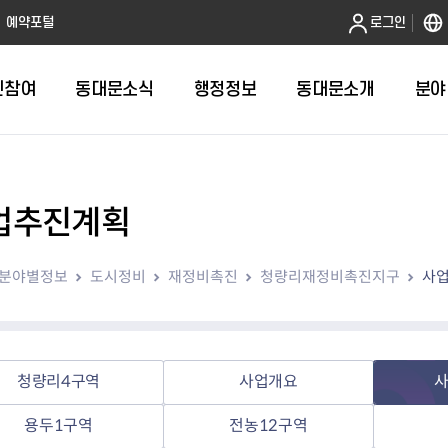
본문 바로가기
예약포털
로그인
민참여
동대문소식
행정정보
동대문소개
분야
업추진계획
인터넷민원발급
정보공개제도안내
조직도
청년소식
민원FAQ
공유도시 
동대문구 
발주계획
한눈에보기
복지소식
도
보건소인터넷민원발급
비공개세부기준
직원검색
서울청년센터 동대문
국민신문고(
공유게시판
주정차 단속
입찰정보
민원안내
의료·요양
분야별정보
도시정비
재정비촉진
청량리재정비촉진지구
사
대형폐기물신청
행정정보 사전공표
청사안내
DDM 청년창업센터
민원통합상
공유공간 대
계약현황
위원회
바우처사업
내
획
거주자우선주차신청
정보공개청구 TOP 10
찾아오시는 길
취업역량 강화
적극행정
계약 희망업
신설동
복지시설
운용현황
리사업
온라인현수막신청
정보목록
동대문구청 이용지도
참여문화 조성
바가지 요금
관련정보
용두동
아동청소년
자녀지원 안내
청년 행정체험단 신청
결재문서 공개
관련링크
제기동
노인
안
문구
업무추진비 공개
청년정책 문자알림서비스
전농1동
저소득
청량리4구역
사업개요
지출집행내역 공개
전농2동
장애인
용두1구역
전농12구역
사전
보조금공개
답십리1동
여성친화도