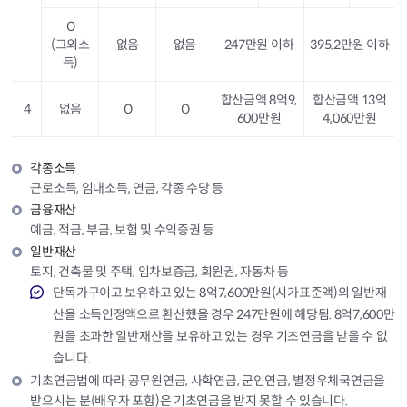
O
(그외소
없음
없음
247만원 이하
395.2만원 이하
득)
합산금액 8억9,
합산금액 13억
4
없음
O
O
600만원
4,060만원
각종소득
근로소득, 임대소득, 연금, 각종 수당 등
금융재산
예금, 적금, 부금, 보험 및 수익증권 등
일반재산
토지, 건축물 및 주택, 임차보증금, 회원권, 자동차 등
단독가구이고 보유하고 있는 8억7,600만원(시가표준액)의 일반재
산을 소득인정액으로 환산했을 경우 247만원에 해당됨. 8억7,600만
원을 초과한 일반재산을 보유하고 있는 경우 기초연금을 받을 수 없
습니다.
기초연금법에 따라 공무원연금, 사학연금, 군인연금, 별정우체국연금을
받으시는 분(배우자 포함)은 기초연금을 받지 못할 수 있습니다.