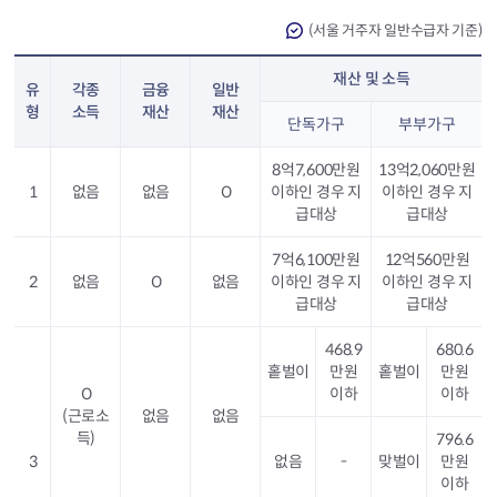
(서울 거주자 일반수급자 기준)
재산 및 소득
유
각종
금융
일반
형
소득
재산
재산
단독가구
부부가구
8억7,600만원
13억2,060만원
1
없음
없음
O
이하인 경우 지
이하인 경우 지
급대상
급대상
7억6,100만원
12억560만원
2
없음
O
없음
이하인 경우 지
이하인 경우 지
급대상
급대상
468.9
680.6
홑벌이
만원
홑벌이
만원
O
이하
이하
(근로소
없음
없음
득)
796.6
3
없음
-
맞벌이
만원
이하