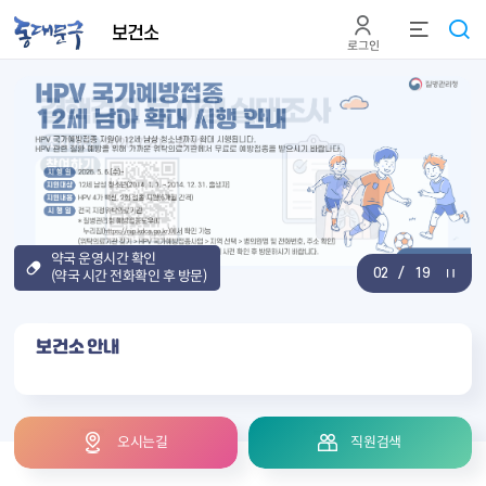
본문 바로가기
보건소
로그인
약국 운영시간 확인
02
/
19
(약국 시간 전화확인 후 방문)
보건소 안내
오
시
는
길
직
원
검
색
오
시
는
길
직
원
검
색