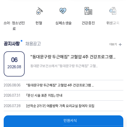
소
아
·
청
소
년
진
헌
혈
심
폐
소
생
술
건
강
증
진
위
생
교
육
료
공지사항
채용공고
더보기
"동대문구랑 두근해짐" 고혈압 4주 건강프로그램 ...
06
동대문구보건소에서 "동대문구랑 두근해짐" 고혈...
2026.08
"동대문구랑 두근해짐" 고혈압 4주 건강프로그램 ...
2026.08.06
「문신 시술 표준 지침」 안내
2026.07.31
[선착순 2가구] 여름방학 가족 요리교실 참여자 모집
2026.07.28
민원서식