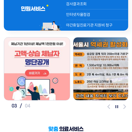
검사결과조회
민원서비스
인터넷자율점검
야간휴일진료기관 지원비 청구
03
/
04
맞춤
의료서비스