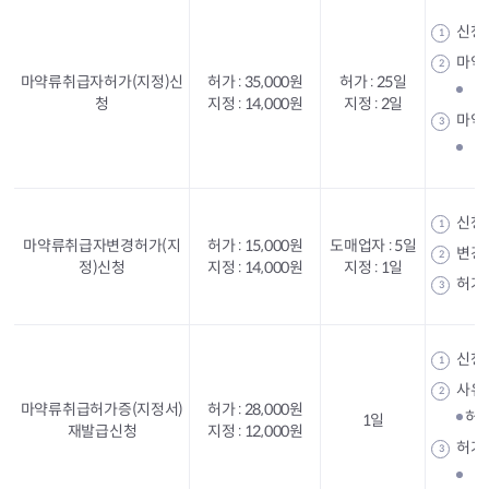
신청
1
마약
2
마약류취급자허가(지정)신
허가 : 35,000원
허가 : 25일
약
청
지정 : 14,000원
지정 : 2일
마약
3
약
신청
1
마약류취급자변경허가(지
허가 : 15,000원
도매업자 : 5일
변경
2
정)신청
지정 : 14,000원
지정 : 1일
허가
3
신청
1
사유
2
마약류취급허가증(지정서)
허가 : 28,000원
• 
1일
재발급신청
지정 : 12,000원
허가
3
허