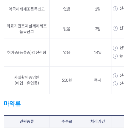
신청
약국제제제조품목신고
없음
3일
1
의료기관조제실제제제조
신청
없음
3일
1
품목신고
신청
1
허가증(등록증)갱신신청
없음
14일
등록
2
신청
1
사실확인증명원
550원
즉시
(폐업ㆍ휴업등)
신청
2
마약류
민원종류
수수료
처리기간