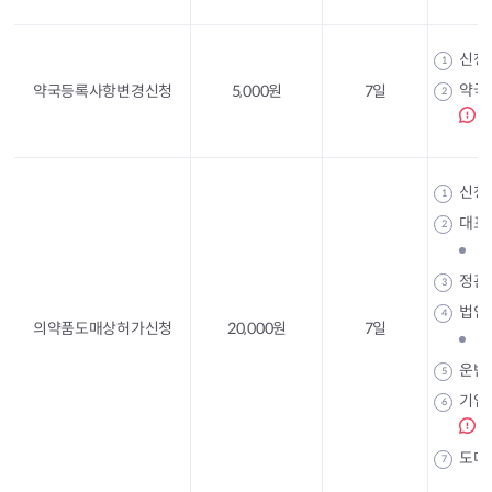
신청
1
약국
약국등록사항변경신청
5,000원
7일
2
신청
1
대표
2
정
정관
3
법인
4
의약품도매상허가신청
20,000원
7일
개
운반
5
기업
6
도매
7