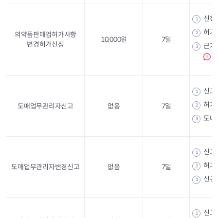
신청
1
허가
2
의약품판매업허가사항
10,000원
7일
변경허가신청
근거
3
신고
1
허가
도매업무관리자신고
없음
7일
2
도매
3
신고
1
허가
도매업무관리자변경신고
없음
7일
2
신규
3
신고
1