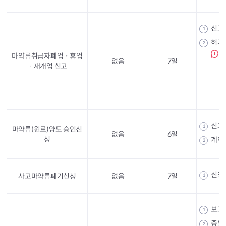
신고
1
허가
2
마약류취급자폐업ㆍ휴업
없음
7일
ㆍ재개업 신고
신고
1
마약류(원료)양도 승인신
없음
6일
청
계약
2
신청
사고마약류폐기신청
없음
7일
1
보고
1
증빙
2