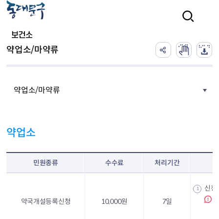
본문 바로가기
검색
보건소
약업소/마약류
약업소/마약류
약업소
민원종류
수수료
처리기간
신청
1
약국개설등록신청
10,000원
7일