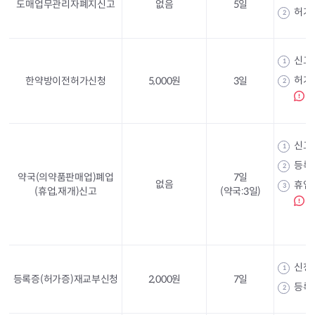
도매업무관리자폐지신고
없음
5일
허가
2
신고
1
허가
한약방이전허가신청
5,000원
3일
2
신고
1
등록
2
약국(의약품판매업)폐업
7일
없음
휴업
3
(휴업,재개)신고
(약국:3일)
신청
1
등록증(허가증)재교부신청
2,000원
7일
등록증
2