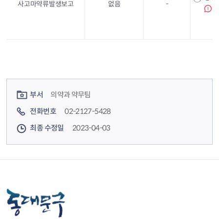
사고마약류발생보고
없음
-
컨텐츠 정보
컨텐츠 담당자 정보
부서
의약과 약무팀
전화번호
02-2127-5428
최종 수정일
2023-04-03