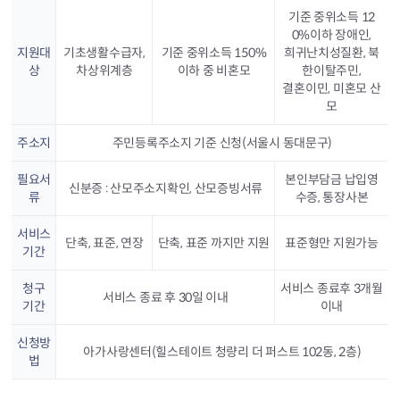
기준 중위소득 12
0%이하 장애인,
지원대
기초생활수급자,
기준 중위소득 150%
희귀난치성질환, 북
상
차상위계층
이하 중 비혼모
한이탈주민,
결혼이민, 미혼모 산
모
주소지
주민등록주소지 기준 신청(서울시 동대문구)
필요서
본인부담금 납입영
신분증 : 산모주소지확인, 산모증빙서류
류
수증, 통장사본
서비스
단축, 표준, 연장
단축, 표준 까지만 지원
표준형만 지원가능
기간
청구
서비스 종료후 3개월
서비스 종료 후 30일 이내
기간
이내
신청방
아가사랑센터(힐스테이트 청량리 더 퍼스트 102동, 2층)
법