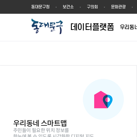
데
동대문구청
보건소
구의회
문화관광
이
터
데이터플랫폼
플
우리동
랫
폼
인사통계
주민등록인구통
인구통계자료
통계지도
빅데이터
공공데이터 개
우리동네 스마트맵
통계연보
주민들이 필요한 위치 정보를
사업체조사보고
한눈에 볼 수 있도록 시각화한 디지털 지도