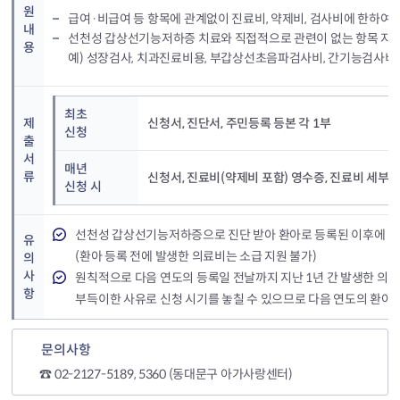
원
급여·비급여 등 항목에 관계없이 진료비, 약제비, 검사비에 한하여 
내
선천성 갑상선기능저하증 치료와 직접적으로 관련이 없는 항목 지원
용
예) 성장검사, 치과진료비용, 부갑상선초음파검사비, 간기능검사비,
최초
제
신청서, 진단서, 주민등록 등본 각 1부
신청
출
서
매년
류
신청서, 진료비(약제비 포함) 영수증, 진료비 세부내
신청 시
선천성 갑상선기능저하증으로 진단 받아 환아로 등록된 이후에 발
유
(환아 등록 전에 발생한 의료비는 소급 지원 불가)
의
사
원칙적으로 다음 연도의 등록일 전날까지 지난 1년 간 발생한 의료
항
부득이한 사유로 신청 시기를 놓칠 수 있으므로 다음 연도의 환아
문의사항
☎ 02-2127-5189, 5360 (동대문구 아가사랑센터)