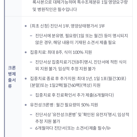
록사본으로 대체가능하며 특수조제분유 1일 영양요구량
및 병원직인은 필수입니다
(최초 신청) 진단서 1부, 영양상태평가서 1부
진단서에 분유명, 필요량(1일 또는 월간) 등이 명시되지
않은 경우, 해당 내용이 기재된 소견서 제출 필요
집중치료: 최대 8주, 식이 100% 지원
진단서상 집중치료기간(8주)명시, 진단서에 적힌 식이
크론
외 지원 불가, 임상적 추정 지원 불가
병제
집중치료 종료 후 추가지원: 최대 1년, 1일 1포(월간30포)
출서
(분말)또는 1일2팩(월간60팩)(액상) 지원
류
집중치료 후 진료확인서 추가 제출(6개월마다)
유전성크론병 : 월간 필요량의 50% 지원
진단서상 ‘유전성크론병’ 및 ‘확인된 유전자’명시, 임상적
추정 지원 불가
6개월마다 진단서(또는 소견서)제출 필수/li>