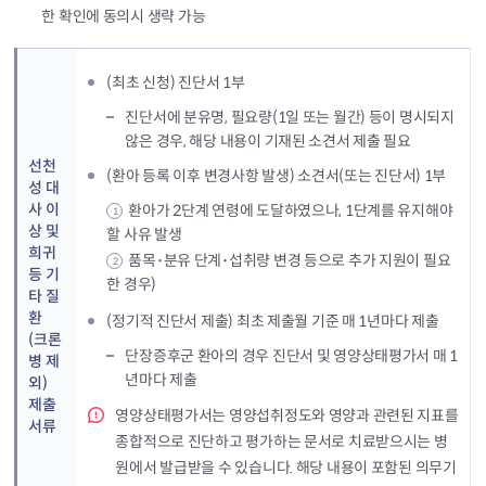
한 확인에 동의시 생략 가능
(최초 신청) 진단서 1부
진단서에 분유명, 필요량(1일 또는 월간) 등이 명시되지
않은 경우, 해당 내용이 기재된 소견서 제출 필요
선천
(환아 등록 이후 변경사항 발생) 소견서(또는 진단서) 1부
성 대
사 이
환아가 2단계 연령에 도달하였으나, 1단계를 유지해야
1
상 및
할 사유 발생
희귀
품목･분유 단계･섭취량 변경 등으로 추가 지원이 필요
2
등 기
한 경우)
타 질
환
(정기적 진단서 제출) 최초 제출월 기준 매 1년마다 제출
(크론
단장증후군 환아의 경우 진단서 및 영양상태평가서 매 1
병 제
년마다 제출
외)
제출
영양상태평가서는 영양섭취정도와 영양과 관련된 지표를
서류
종합적으로 진단하고 평가하는 문서로 치료받으시는 병
원에서 발급받을 수 있습니다. 해당 내용이 포함된 의무기