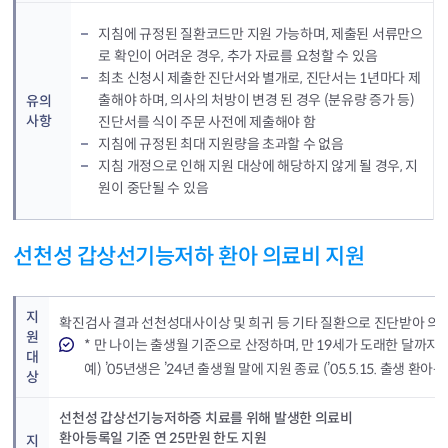
지침에 규정된 질환코드만 지원 가능하며, 제출된 서류만으
로 확인이 어려운 경우, 추가 자료를 요청할 수 있음
최초 신청시 제출한 진단서와 별개로, 진단서는 1년마다 제
출해야 하며, 의사의 처방이 변경 된 경우 (분유량 증가 등)
유의
사항
진단서를 식이 주문 사전에 제출해야 함
지침에 규정된 최대 지원량을 초과할 수 없음
지침 개정으로 인해 지원 대상에 해당하지 않게 될 경우, 지
원이 중단될 수 있음
선천성 갑상선기능저하 환아 의료비 지원
지
확진검사 결과 선천성대사이상 및 희귀 등 기타 질환으로 진단받아 의료비
원
* 만 나이는 출생월 기준으로 산정하며, 만 19세가 도래한 달까지
대
예) ’05년생은 ’24년 출생월 말에 지원 종료 (’05.5.15. 출생 환아는 
상
선천성 갑상선기능저하증 치료를 위해 발생한 의료비
환아등록일 기준 연 25만원 한도 지원
지