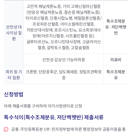
고전적 페닐케톤뇨증, 기타 고페닌알라닌혈증
(반응성 페닐케톤뇨증, 결손증 페닐케톤뇨증),
타이로신혈증, 단풍시럽뇨병, 메틸말론산혈증/
특수조제분
프로피온산혈증, 아이소발레린산혈증,
선천성 대
유·저단백햇
지방산대사장애, 호모시스틴뇨, 요소회로대사
사이상 질
반
장애(아르지닌혈증, 시트룰린혈증 등),
환
글루타르산뇨, 오르니틴대사장애, 고글라이신
혈증, 갈락토스혈증, 고칼슘혈증
선천성 갑상선 기능저하증
의료비
희귀 등 기
크론병, 단장증후군, 담도폐쇄증, 장림프관확장
특수조제분
타 질환
증
유
신청방법
아래 제출서류를 구비하여 아가사랑센터로 신청
특수식이(특수조제분유, 저단백햇반) 제출서류
공통: 주민등록등본 1부: 전자정부법에 따른 행정정보의 공동이용을 통