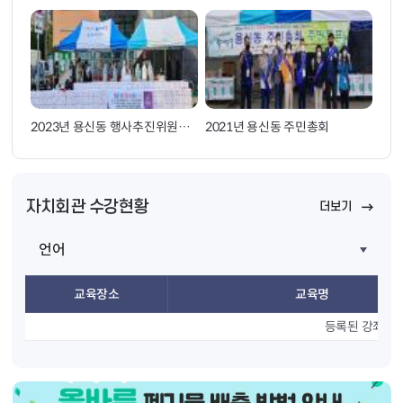
2023년 용신동 행사추진위원회 사랑의 김장나눔 행사
2021년 용신동 주민총회
자치회관 수강현황
더보기
언어
교육장소
교육명
등록된 강좌가 