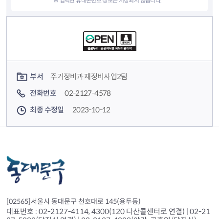
※ 입력한 휴대폰번호 정보는 저장되지 않습니다.
컨텐츠 정보
컨텐츠 담당자 정보
부서
주거정비과 재정비사업2팀
전화번호
02-2127-4578
최종 수정일
2023-10-12
[02565]서울시 동대문구 천호대로 145(용두동)
대표번호 : 02-2127-4114, 4300(120 다산콜센터로 연결) | 02-21