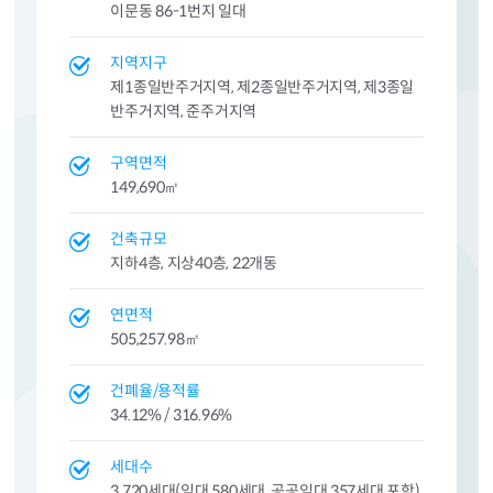
이문동 86-1번지 일대
지역지구
제1종일반주거지역, 제2종일반주거지역, 제3종일
반주거지역, 준주거지역
구역면적
149,690㎡
건축규모
지하4층, 지상40층, 22개동
연면적
505,257.98㎡
건폐율/용적률
34.12% / 316.96%
세대수
3,720세대(임대 580세대, 공공임대 357세대 포함)