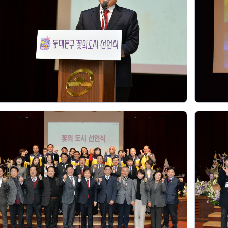
회의공개
답십리2동
출산육아
공유재산 정보
장안1동
주거
조직운영 핵심지표
장안2동
보듬누리
위원회 현황
청량리동
지역사회보
동대문구 기억여행
회기동
자원봉사
공공데이터개방
휘경1동
보훈
휘경2동
DDM 청소
이문1동
이문2동
청소환경소식
지역경제소
램
쓰레기배출및수거
중소기업자
공직자부조리신고
종량제봉투 및 납부필증
옴부즈만 
기업 관련 
하도급부조리신고
대형폐기물신청
고충민원 신
사이버창업
공익신고
재활용센터
조사결과 
동대문구 
부패행위신고
정화조청소
옴부즈만 
숨어있는 
행동강령위반신고
환경오염현황
장바구니 
복지·보조금 부정신고
환경개선부담금
전통시장
구민고객의 권리
환경제도
사회적경제