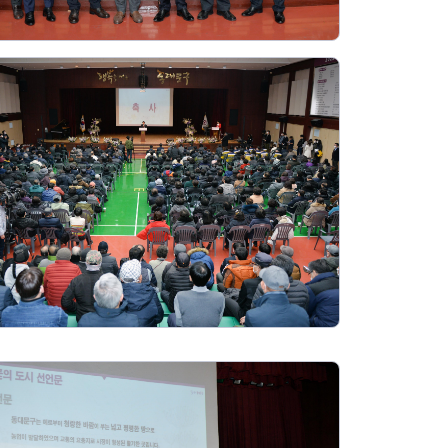
지원센터
도시디자인
비쿠폰 안내
건설공사알림
장안동283-1일대 개발사업
역세권 활성화사업
장안동 일대 종합발전계획 수
립
서울도시공간포털
지역주택조합사업