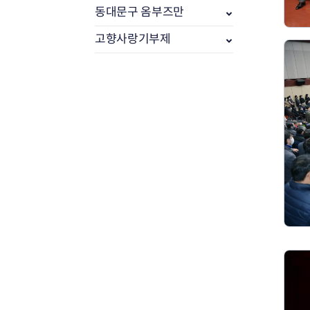
동대문구 옴부즈만
고향사랑기부제
부동산소식
조상땅찾기
부동산중개업소현황
부동산중개업 알림판
부동산중개보수(중개수수료)
바뀐지번찾기
토지등급열기
개별공시지가