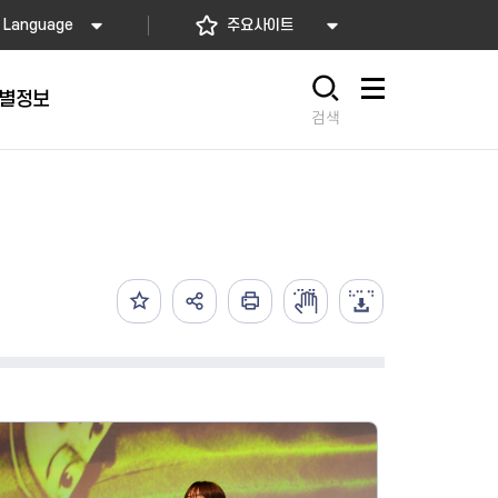
Language
주요사이트
별정보
사이트맵
검색
동대문
문자알림서비스
칭찬합시다
자치법규
교육기관
재난안전소식
상담민원)
 문자 알림
 통합돌봄사업
나눔의 장터마당
행정규제개혁
공공기관
안전문화운동
담창구
관 시설 안내
행정처분
우리 동네 안전지도
체 접수
온라인행정심판
재난별 행동요령
 신고
주민조례청구
안전보험·공제
법률상담
안전 체험·교육
재난유형별 주요정책사업
재난약자 행동요령
시