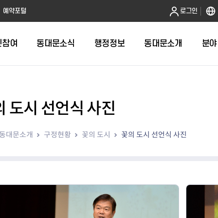
본문 바로가기
예약포털
로그인
민참여
동대문소식
행정정보
동대문소개
분야
의 도시 선언식 사진
인터넷민원발급
정보공개제도안내
조직도
청년소식
민원FAQ
공유도시 
동대문구 
발주계획
한눈에보기
복지소식
도
보건소인터넷민원발급
비공개세부기준
직원검색
서울청년센터 동대문
국민신문고(
공유게시판
주정차 단속
입찰정보
민원안내
의료·요양
동대문소개
구정현황
꽃의 도시
꽃의 도시 선언식 사진
대형폐기물신청
행정정보 사전공표
청사안내
DDM 청년창업센터
민원통합상
공유공간 대
계약현황
위원회
바우처사업
내
획
거주자우선주차신청
정보공개청구 TOP 10
찾아오시는 길
취업역량 강화
적극행정
계약 희망업
신설동
복지시설
운용현황
리사업
온라인현수막신청
정보목록
동대문구청 이용지도
참여문화 조성
바가지 요금
관련정보
용두동
아동청소년
자녀지원 안내
청년 행정체험단 신청
결재문서 공개
관련링크
제기동
노인
안
문구
업무추진비 공개
청년정책 문자알림서비스
전농1동
저소득
지출집행내역 공개
전농2동
장애인
사전
보조금공개
답십리1동
여성친화도