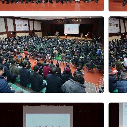
청렴자료방
석면건축물 DB
ESG경제
감사실시결과
탄소중립 생활 실천 캠페인
민생회복소
구민감사참여
보행환경 개선사업
업무추진비 공개
공중화장실 찾기
보조금공개
탄소중립지원센터
구민감사관활동