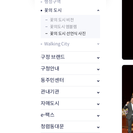
자주묻는질문
유관기관소식
월별행사달력
원어민 화상영어
행정구역
새소식
공모사업 알림방
동국 천문대
꽃의 도시
코로나19
동대문교육협력특화지구
꽃의 도시 비전
교육경비보조금 지원
꽃의도시 엠블렘
꽃의 도시 선언식 사진
Walking City
구정 브랜드
AI 사업 등록 관리제
구청안내
동대문구 AI 사업 현황
지리교통소식
문화체육소식
도로명주소 안내
행사 및 프로그
동주민센터
국내도시
상세주소 부여제도
이용안내
문화체육시설
관내기관
국외도시
지리정보
공원녹지현황
자매도시 혜택
대중교통
단체안내
자매도시
직거래장터쇼핑몰
자전거
동대문문화재단
주차장
e-팩스
우회전알리미
청렴동대문