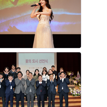
장협의체
년아지트
식
도시정비소식
금지원
공동주택현황
소개
사이트
고향사랑기부제
정비사업구역현황
청방법 및 처리
센터
답례물품
재건축
공표
착한가격업소
재개발
민원신청
착한가격업소 추천
재정비촉진
물가정보
지구단위계획
석면해체·제거일정
 기업
청량리 중심지 육성