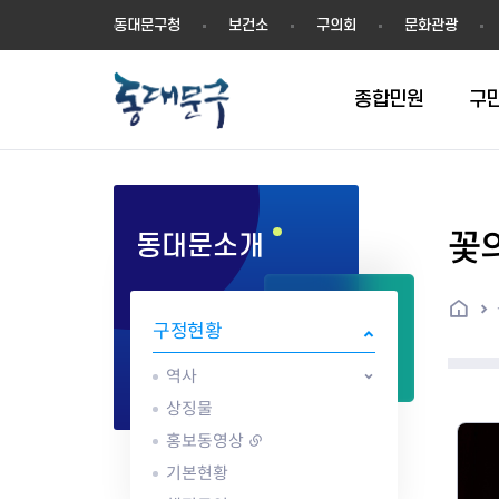
동
동대문구청
보건소
구의회
문화관광
대
문
구
종합민원
구
꽃
동대문소개
민원실안내
온라인접수
구정소식
주요업무계획(2024년~)
역사
교육소식
여권
구민제안
구보
예산일반현황
휘장(CI)
일자리소식
온라인번호표 발급(대기현황)
온라인접수내역
보도자료
주요업무계획(~2023년)
상징물
교육프로그램
세무
설문조사
동대문구소식지
주민참여예산제
상징말(BI)
일자리센터
홈
민원편람(민원서식)
언론보도
주요업무성과
홍보동영상
자치회관
건설관리
실버 소식지
지방재정공시
캐릭터
직업소개사업
구정현황
무인민원발급기
포토구정
비전 2026
기본현황
정보화교육
자동차·교통
동대문 생활안
중기지방재정계
슬로건
동행일자리사업
민원편의시책 및 제도
고시공고
동대문구청장직 인수위원회 백
행정구역
여성복지관
부동산
홍보물
세입,세출예산 
캐치프레이즈
지역공동체일자
역사
가족관계등록 제신고 후속절차
입법예고
서
꽃의 도시
평생학습관
건축
출산‧양육‧다
예산낭비신고
도시브랜드
상징물
원스톱 통합안내
문화행사
월중주요행사
Walking City
교육지원센터
정보통신
예산낭비절감제
그린나래 동대
홍보동영상
행정서비스헌장
강좌교육
정책실명제
구민 아카데미 신청
자료실
기본현황
어디서나민원
추진현황
채용공고
수상현황
민방위
재정(예산)용어