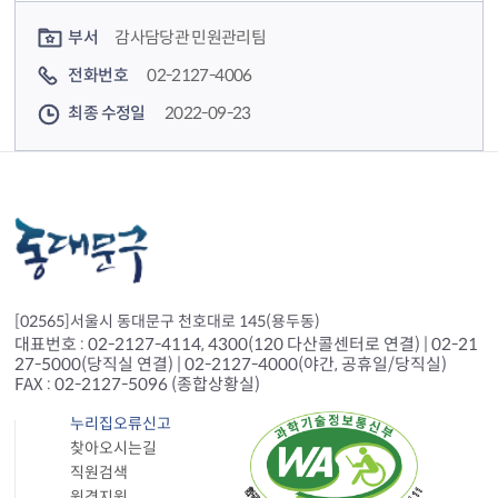
컨텐츠 담당자 정보
부서
감사담당관 민원관리팀
전화번호
02-2127-4006
최종 수정일
2022-09-23
[02565]서울시 동대문구 천호대로 145(용두동)
대표번호 : 02-2127-4114, 4300(120 다산콜센터로 연결) | 02-21
27-5000(당직실 연결) | 02-2127-4000(야간, 공휴일/당직실)
FAX : 02-2127-5096 (종합상황실)
누리집오류신고
찾아오시는길
직원검색
원격지원