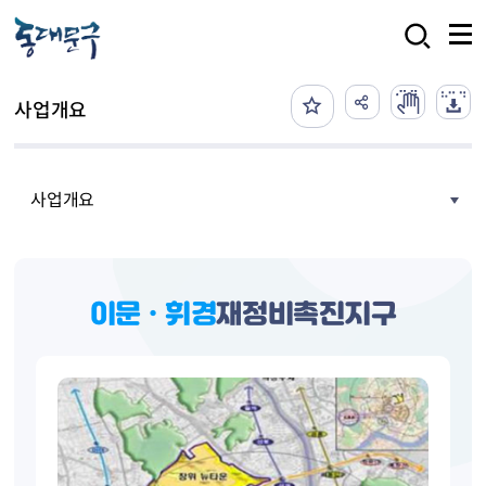
본문 바로가기
검색
사업개요
사업개요
이문•휘경
재정비촉진지구