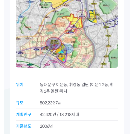
위치
동대문구 이문동, 휘경동 일원 (이문1∙2동, 휘
경1동 일원)위치
규모
802,239.7㎡
계획인구
42,420인 / 18,218세대
기준년도
2006년