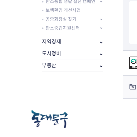
탄소중립 생활 실천 캠페인
보행환경 개선사업
공중화장실 찾기
탄소중립지원센터
지역경제
도시정비
컨텐츠 정보
부동산
컨텐츠 담당자 정보
부동산소식
조상땅찾기
부동산중개업소현황
부동산중개업 알림판
부동산중개보수(중개수수료)
바뀐지번찾기
토지등급열기
개별공시지가