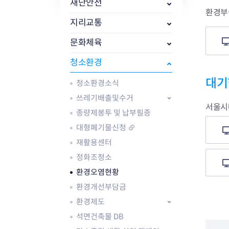
자주묻는질문
유관기관소식
월별행사달력
원어민 화상영어
재난안전
환경부
새소식
공모사업 알림방
동국 천문대
지리교통
코로나19
동대문교육협력특화지구
교육경비보조금 지원
문화체육
청소환경
대기
청소환경소식
쓰레기배출및수거
서울시
AI 사업 등록 관리제
종량제봉투 및 납부필증
동대문구 AI 사업 현황
지리교통소식
문화체육소식
대형폐기물신청
도로명주소 안내
행사 및 프로그
재활용센터
국내도시
상세주소 부여제도
이용안내
문화체육시설
정화조청소
국외도시
지리정보
공원녹지현황
환경오염현황
자매도시 혜택
대중교통
단체안내
직거래장터쇼핑몰
자전거
동대문문화재단
환경개선부담금
주차장
환경제도
우회전알리미
석면건축물 DB