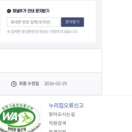
지원센터
도시디자인
비쿠폰 안내
건설공사알림
채널추가 안내 문자받기
장안동283-1일대 개발사업
문자받기
역세권 활성화사업
장안동 일대 종합발전계획 수
※ 입력한 휴대폰번호 정보는 저장되지 않습니다.
립
서울도시공간포털
지역주택조합사업
최종 수정일
2026-02-25
누리집오류신고
찾아오시는길
직원검색