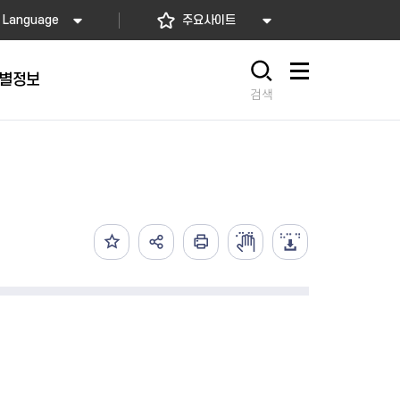
Language
주요사이트
별정보
사이트맵
검색
동대문
문자알림서비스
칭찬합시다
자치법규
교육기관
재난안전소식
상담민원)
 문자 알림
 통합돌봄사업
나눔의 장터마당
행정규제개혁
공공기관
안전문화운동
담창구
관 시설 안내
행정처분
우리 동네 안전지도
체 접수
온라인행정심판
재난별 행동요령
 신고
주민조례청구
안전보험·공제
법률상담
안전 체험·교육
재난유형별 주요정책사업
재난약자 행동요령
시