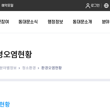
본문 바로가기
예약포털
로그인
민참여
동대문소식
행정정보
동대문소개
분야
경오염현황
인터넷민원발급
정보공개제도안내
조직도
청년소식
민원FAQ
공유도시 
동대문구 
발주계획
한눈에보기
복지소식
도
보건소인터넷민원발급
비공개세부기준
직원검색
서울청년센터 동대문
국민신문고(
공유게시판
주정차 단속
입찰정보
민원안내
의료·요양
분야별정보
청소환경
환경오염현황
대형폐기물신청
행정정보 사전공표
청사안내
DDM 청년창업센터
민원통합상
공유공간 대
계약현황
위원회
바우처사업
내
획
거주자우선주차신청
정보공개청구 TOP 10
찾아오시는 길
취업역량 강화
적극행정
계약 희망업
신설동
복지시설
운용현황
리사업
온라인현수막신청
정보목록
동대문구청 이용지도
참여문화 조성
바가지 요금
관련정보
용두동
아동청소년
자녀지원 안내
청년 행정체험단 신청
결재문서 공개
관련링크
제기동
노인
안
문구
업무추진비 공개
청년정책 문자알림서비스
전농1동
저소득
지출집행내역 공개
전농2동
장애인
현황
사전
보조금공개
답십리1동
여성친화도