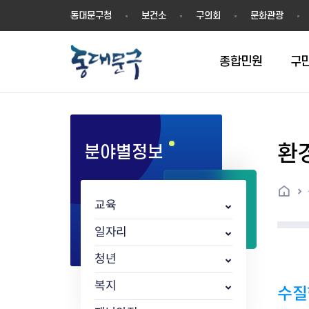
동
동대문구청
보건소
구의회
문화관광
대
문
구
종합민원
구
환
분야별정보
민원실안내
온라인접수
구정소식
주요업무계획(2024년~)
역사
교육소식
여권
구민제안
구보
예산일반현황
휘장(CI)
일자리소식
온라인번호표 발급(대기현황)
온라인접수내역
보도자료
주요업무계획(~2023년)
상징물
교육프로그램
세무
설문조사
동대문구소식지
주민참여예산제
상징말(BI)
일자리센터
홈
민원편람(민원서식)
언론보도
주요업무성과
홍보동영상
자치회관
건설관리
실버 소식지
지방재정공시
캐릭터
직업소개사업
교육
무인민원발급기
포토구정
비전 2026
기본현황
정보화교육
자동차·교통
동대문 생활안
중기지방재정계
슬로건
동행일자리사업
민원편의시책 및 제도
고시공고
동대문구청장직 인수위원회 백
행정구역
여성복지관
부동산
홍보물
세입,세출예산 
캐치프레이즈
지역공동체일자
일자리
가족관계등록 제신고 후속절차
입법예고
서
꽃의 도시
평생학습관
건축
출산‧양육‧다
예산낭비신고
도시브랜드
청년
원스톱 통합안내
문화행사
월중주요행사
Walking City
교육지원센터
정보통신
예산낭비절감제
그린나래 동대
행정서비스헌장
강좌교육
정책실명제
구민 아카데미 신청
자료실
복지
수질
어디서나민원
추진현황
채용공고
수상현황
민방위
재정(예산)용어