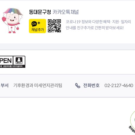
청렴자료방
석면건축물 DB
ESG경제
감사실시결과
탄소중립 생활 실천 캠페인
민생회복소
동대문구청
카카오톡채널
구민감사참여
보행환경 개선사업
코로나19 정보와 다양한 혜택·지원·일자리
업무추진비 공개
공중화장실 찾기
안내를 친구추가로 간편히 받아보세요!
채널추가
보조금공개
탄소중립지원센터
구민감사관활동
부서
기후환경과 미세먼지관리팀
전화번호
02-2127-4640