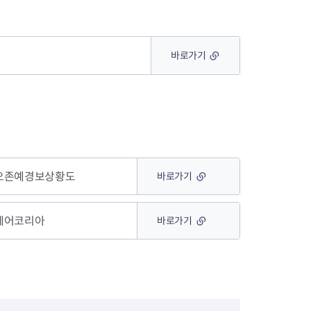
장협의체
바로가기
년아지트
식
도시정비소식
오존예경보상황도
바로가기
금지원
공동주택현황
소개
사이트
고향사랑기부제
정비사업구역현황
청방법 및 처리
센터
답례물품
재건축
에어코리아
바로가기
공표
착한가격업소
재개발
민원신청
착한가격업소 추천
재정비촉진
물가정보
지구단위계획
석면해체·제거일정
 기업
청량리 중심지 육성