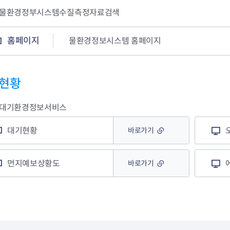
회의공개
답십리2동
출산육아
물환경정부시스템수질측정자료검색
공유재산 정보
장안1동
주거
조직운영 핵심지표
장안2동
보듬누리
위원회 현황
청량리동
지역사회보
홈페이지
물환경정보시스템 홈페이지
동대문구 기억여행
회기동
자원봉사
공공데이터개방
휘경1동
보훈
휘경2동
DDM 청소
현황
이문1동
이문2동
대기환경정보서비스
청소환경소식
지역경제소
대기현황
바로가기
램
쓰레기배출및수거
중소기업자
공직자부조리신고
종량제봉투 및 납부필증
옴부즈만 
기업 관련 
하도급부조리신고
대형폐기물신청
고충민원 신
사이버창업
먼지예보상황도
바로가기
공익신고
재활용센터
조사결과 
동대문구 
부패행위신고
정화조청소
옴부즈만 
숨어있는 
행동강령위반신고
환경오염현황
장바구니 
복지·보조금 부정신고
환경개선부담금
전통시장
구민고객의 권리
환경제도
사회적경제