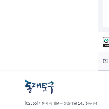
컨텐츠 정보
컨텐츠 담당자 정보
[02565]서울시 동대문구 천호대로 145(용두동)