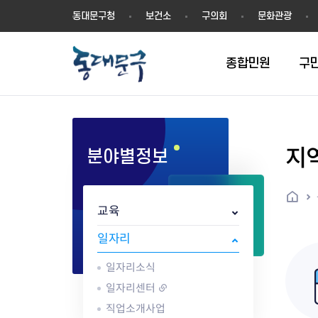
동
동대문구청
보건소
구의회
문화관광
대
문
구
종합민원
구
지
분야별정보
민원실안내
온라인접수
구정소식
주요업무계획(2024년~)
역사
교육소식
여권
구민제안
구보
예산일반현황
휘장(CI)
일자리소식
온라인번호표 발급(대기현황)
온라인접수내역
보도자료
주요업무계획(~2023년)
상징물
교육프로그램
세무
설문조사
동대문구소식지
주민참여예산제
상징말(BI)
일자리센터
홈
민원편람(민원서식)
언론보도
주요업무성과
홍보동영상
자치회관
건설관리
실버 소식지
지방재정공시
캐릭터
직업소개사업
교육
무인민원발급기
포토구정
비전 2026
기본현황
정보화교육
자동차·교통
동대문 생활안
중기지방재정계
슬로건
동행일자리사업
민원편의시책 및 제도
고시공고
동대문구청장직 인수위원회 백
행정구역
여성복지관
부동산
홍보물
세입,세출예산 
캐치프레이즈
지역공동체일자
일자리
가족관계등록 제신고 후속절차
입법예고
서
꽃의 도시
평생학습관
건축
출산‧양육‧다
예산낭비신고
도시브랜드
일자리소식
원스톱 통합안내
문화행사
월중주요행사
Walking City
교육지원센터
정보통신
예산낭비절감제
그린나래 동대
행정서비스헌장
강좌교육
정책실명제
구민 아카데미 신청
자료실
일자리센터
어디서나민원
추진현황
채용공고
수상현황
민방위
재정(예산)용어
직업소개사업