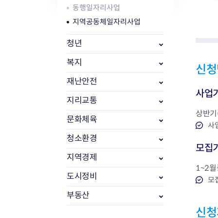
자주묻는질문
유관기관소식
월별행사달력
원어민 화상영어
동행일자리사업
새소식
공모사업 알림방
동국 천문대
지역공동체일자리사업
코로나19
동대문교육협력특화지구
교육경비보조금 지원
청년
복지
신청
재난안전
사업
지리교통
AI 사업 등록 관리제
상반기(
동대문구 AI 사업 현황
지리교통소식
문화체육소식
문화체육
사
도로명주소 안내
행사 및 프로그
청소환경
국내도시
상세주소 부여제도
이용안내
문화체육시설
모집
국외도시
지리정보
공원녹지현황
지역경제
자매도시 혜택
대중교통
단체안내
1~2월
직거래장터쇼핑몰
자전거
도시정비
동대문문화재단
모
주차장
부동산
우회전알리미
신청