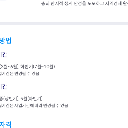
회의공개
답십리2동
출산육아
층의 한시적 생계 안정을 도모하고 지역경제 
공유재산 정보
장안1동
주거
조직운영 핵심지표
장안2동
보듬누리
위원회 현황
청량리동
지역사회보
동대문구 기억여행
회기동
자원봉사
공공데이터개방
휘경1동
보훈
방법
휘경2동
DDM 청소
이문1동
기간
이문2동
3월~6월), 하반기(7월~10월)
청소환경소식
지역경제소
업기간은 변경될 수 있음
램
쓰레기배출및수거
중소기업자
공직자부조리신고
종량제봉투 및 납부필증
옴부즈만 
기업 관련 
기간
하도급부조리신고
대형폐기물신청
고충민원 신
사이버창업
공익신고
재활용센터
조사결과 
동대문구 
중(상반기), 5월(하반기)
부패행위신고
정화조청소
옴부즈만 
숨어있는 
집기간은 사업기간에 따라 변경될 수 있음
행동강령위반신고
환경오염현황
장바구니 
복지·보조금 부정신고
환경개선부담금
전통시장
자격
구민고객의 권리
환경제도
사회적경제