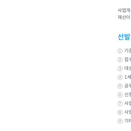
사업개
재산이
선발
기
1
접
2
대
3
1세
4
부동산소식
공
조상땅찾기
5
부동산중개업소현황
신
6
부동산중개업 알림판
사업
7
부동산중개보수(중개수수료)
사
8
바뀐지번찾기
기
토지등급열기
9
개별공시지가