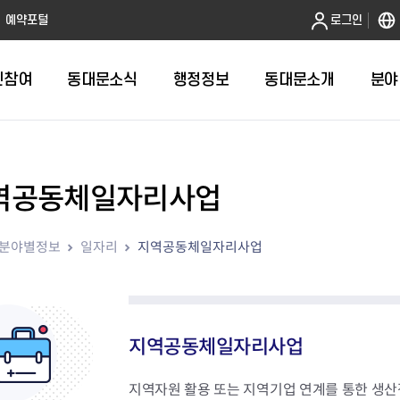
본문 바로가기
예약포털
로그인
민참여
동대문소식
행정정보
동대문소개
분야
역공동체일자리사업
인터넷민원발급
정보공개제도안내
조직도
청년소식
민원FAQ
공유도시 
동대문구 
발주계획
한눈에보기
복지소식
도
보건소인터넷민원발급
비공개세부기준
직원검색
서울청년센터 동대문
국민신문고(
공유게시판
주정차 단속
입찰정보
민원안내
의료·요양
분야별정보
일자리
지역공동체일자리사업
대형폐기물신청
행정정보 사전공표
청사안내
DDM 청년창업센터
민원통합상
공유공간 대
계약현황
위원회
바우처사업
내
획
거주자우선주차신청
정보공개청구 TOP 10
찾아오시는 길
취업역량 강화
적극행정
계약 희망업
신설동
복지시설
운용현황
리사업
온라인현수막신청
정보목록
동대문구청 이용지도
참여문화 조성
바가지 요금
관련정보
용두동
아동청소년
자녀지원 안내
청년 행정체험단 신청
결재문서 공개
관련링크
제기동
노인
안
문구
업무추진비 공개
청년정책 문자알림서비스
전농1동
저소득
지역공동체일자리사업
지출집행내역 공개
전농2동
장애인
사전
보조금공개
답십리1동
여성친화도
지역자원 활용 또는 지역기업 연계를 통한 생