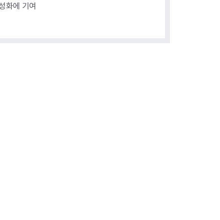
활성화에 기여
장협의체
년아지트
식
도시정비소식
금지원
공동주택현황
소개
사이트
고향사랑기부제
정비사업구역현황
청방법 및 처리
센터
답례물품
재건축
공표
착한가격업소
재개발
민원신청
착한가격업소 추천
재정비촉진
물가정보
지구단위계획
석면해체·제거일정
 기업
청량리 중심지 육성