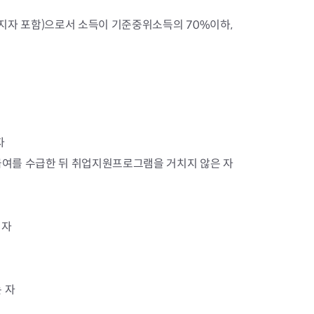
지원센터
도시디자인
비쿠폰 안내
건설공사알림
지자 포함)으로서 소득이 기준중위소득의 70%이하,
장안동283-1일대 개발사업
역세권 활성화사업
장안동 일대 종합발전계획 수
립
서울도시공간포털
지역주택조합사업
자
급여를 수급한 뒤 취업지원프로그램을 거치지 않은 자
 자
 자