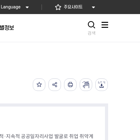
Language
주요사이트
별정보
사이트맵
검색
동대문
문자알림서비스
칭찬합시다
자치법규
교육기관
재난안전소식
상담민원)
 문자 알림
 통합돌봄사업
나눔의 장터마당
행정규제개혁
공공기관
안전문화운동
담창구
관 시설 안내
행정처분
우리 동네 안전지도
체 접수
온라인행정심판
재난별 행동요령
 신고
주민조례청구
안전보험·공제
법률상담
안전 체험·교육
재난유형별 주요정책사업
재난약자 행동요령
시
산적·지속적 공공일자리사업 발굴로 취업 취약계