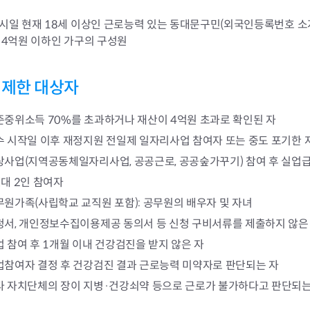
청렴자료방
석면건축물 DB
ESG경제
감사실시결과
탄소중립 생활 실천 캠페인
민생회복소
시일 현재 18세 이상인 근로능력 있는 동대문구민(외국인등록번호 소
구민감사참여
보행환경 개선사업
 4억원 이하인 가구의 구성원
업무추진비 공개
공중화장실 찾기
보조금공개
탄소중립지원센터
 제한 대상자
구민감사관활동
준중위소득 70%를 초과하거나 재산이 4억원 초과로 확인된 자
수 시작일 이후 재정지원 전일제 일자리사업 참여자 또는 중도 포기한 
상사업(지역공동체일자리사업, 공공근로, 공공숲가꾸기) 참여 후 실업
대 2인 참여자
무원가족(사립학교 교직원 포함): 공무원의 배우자 및 자녀
청서, 개인정보수집이용제공 동의서 등 신청 구비서류를 제출하지 않은
 참여 후 1개월 이내 건강검진을 받지 않은 자
업참여자 결정 후 건강검진 결과 근로능력 미약자로 판단되는 자
타 자치단체의 장이 지병·건강쇠약 등으로 근로가 불가하다고 판단되는