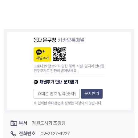
동대문구청
카카오톡채널
채널추가
코로나19 정보와 다양한 혜택·지원·일자리 안내를
친구추가로 간편히 받아보세요!
채널추가 안내 문자받기
문자받기
※ 입력한 휴대폰번호 정보는 저장되지 않습니다.
컨텐츠 정보
컨텐츠 담당자 정보
부서
정원도시과 조경팀
전화번호
02-2127-4227