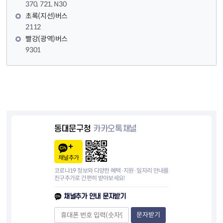
370, 721, N30
초록(지선)버스
2112
빨강(광역)버스
9301
동대문구청
카카오톡채널
채널추가
코로나19 정보와 다양한 혜택·지원·일자리 안내를
친구추가로 간편히 받아보세요!
채널추가 안내 문자받기
문자받기