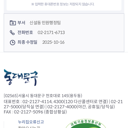
※ 입력한 휴대폰번호 정보는 저장되지 않습니다.
컨텐츠 정보
컨텐츠 담당자 정보
부서
신설동 민원행정팀
전화번호
02-2171-6713
최종 수정일
2025-10-16
[02565]서울시 동대문구 천호대로 145(용두동)
대표번호 : 02-2127-4114, 4300(120 다산콜센터로 연결) | 02-21
27-5000(당직실 연결) | 02-2127-4000(야간, 공휴일/당직실)
FAX : 02-2127-5096 (종합상황실)
누리집오류신고