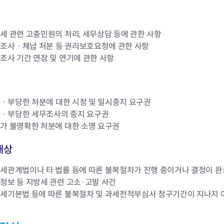
회의공개
답십리2동
출산육아
공유재산 정보
장안1동
주거
조직운영 핵심지표
장안2동
보듬누리
세 관련 고충민원의 처리, 세무상담 등에 관한 사항
위원회 현황
청량리동
지역사회보
조사 · 체납 처분 등 권리보호요청에 관한 사항
동대문구 기억여행
회기동
자원봉사
조사 기간 연장 및 연기에 관한 사항
공공데이터개방
휘경1동
보훈
휘경2동
DDM 청소
이문1동
이문2동
 · 부당한 처분에 대한 시정 및 일시중지 요구권
 · 부당한 세무조사의 중지 요구권
청소환경소식
지역경제소
가 불명확한 처분에 대한 소명 요구권
램
쓰레기배출및수거
중소기업자
공직자부조리신고
종량제봉투 및 납부필증
옴부즈만 
기업 관련 
대상
하도급부조리신고
대형폐기물신청
고충민원 신
사이버창업
공익신고
재활용센터
조사결과 
동대문구 
세관계법이나 타 법률 등에 따른 불복절차가 진행 중이거나 결정이 완
부패행위신고
정화조청소
옴부즈만 
숨어있는 
정보 등 지방세 관련 고소·고발 사건
행동강령위반신고
환경오염현황
장바구니 
세기본법 등에 따른 불복절차 및 과세전적부심사 청구기간이 지나지 아
복지·보조금 부정신고
환경개선부담금
전통시장
구민고객의 권리
환경제도
사회적경제