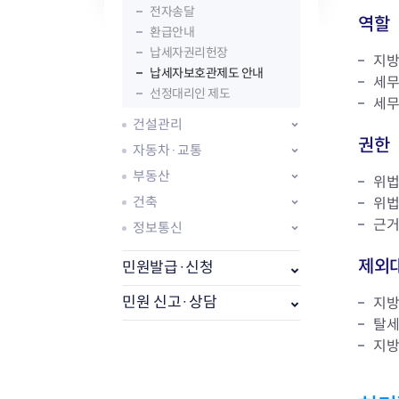
자주묻는질문
유관기관소식
월별행사달력
원어민 화상영어
전자송달
역할
새소식
공모사업 알림방
동국 천문대
환급안내
코로나19
동대문교육협력특화지구
납세자권리헌장
지방
교육경비보조금 지원
납세자보호관제도 안내
세무
선정대리인 제도
세무
건설관리
권한
자동차·교통
부동산
위법
AI 사업 등록 관리제
건축
위법
동대문구 AI 사업 현황
지리교통소식
문화체육소식
근거
정보통신
도로명주소 안내
행사 및 프로그
국내도시
상세주소 부여제도
이용안내
문화체육시설
제외
민원발급·신청
국외도시
지리정보
공원녹지현황
자매도시 혜택
대중교통
단체안내
민원 신고·상담
지방
직거래장터쇼핑몰
자전거
동대문문화재단
탈세
주차장
지방
우회전알리미