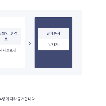
지원센터
도시디자인
비쿠폰 안내
건설공사알림
장안동283-1일대 개발사업
역세권 활성화사업
장안동 일대 종합발전계획 수
립
실확인 및 검
결과통지
서울도시공간포털
토
지역주택조합사업
납세자
세자보호관
4항에 따라 공개합니다.