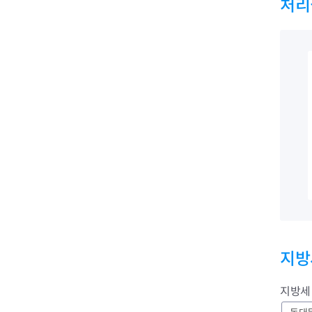
처리
부동산소식
조상땅찾기
부동산중개업소현황
부동산중개업 알림판
지방
부동산중개보수(중개수수료)
바뀐지번찾기
토지등급열기
지방세
개별공시지가