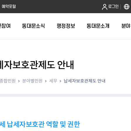
본문 바로가기
예약포털
로그인
민참여
동대문소식
행정정보
동대문소개
분야
세자보호관제도 안내
인터넷민원발급
정보공개제도안내
조직도
청년소식
민원FAQ
공유도시 
동대문구 
발주계획
한눈에보기
복지소식
도
보건소인터넷민원발급
비공개세부기준
직원검색
서울청년센터 동대문
국민신문고(
공유게시판
주정차 단속
입찰정보
민원안내
의료·요양
종합민원
분야별민원
세무
납세자보호관제도 안내
대형폐기물신청
행정정보 사전공표
청사안내
DDM 청년창업센터
민원통합상
공유공간 대
계약현황
위원회
바우처사업
내
획
거주자우선주차신청
정보공개청구 TOP 10
찾아오시는 길
취업역량 강화
적극행정
계약 희망업
신설동
복지시설
운용현황
리사업
온라인현수막신청
정보목록
동대문구청 이용지도
참여문화 조성
바가지 요금
관련정보
용두동
아동청소년
자녀지원 안내
청년 행정체험단 신청
결재문서 공개
관련링크
제기동
노인
안
문구
업무추진비 공개
청년정책 문자알림서비스
전농1동
저소득
지출집행내역 공개
전농2동
장애인
세 납세자보호관 역할 및 권한
사전
보조금공개
답십리1동
여성친화도