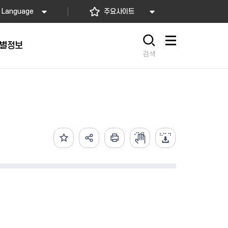
Language
주요사이트
별정보
사이트맵
검색
동대문
문자알림서비스
칭찬합시다
자치법규
교육기관
재난안전소식
상담민원)
 문자 알림
 통합돌봄사업
나눔의 장터마당
행정규제개혁
공공기관
안전문화운동
담창구
관 시설 안내
행정처분
우리 동네 안전지도
체 접수
온라인행정심판
재난별 행동요령
 신고
주민조례청구
안전보험·공제
법률상담
안전 체험·교육
재난유형별 주요정책사업
재난약자 행동요령
시