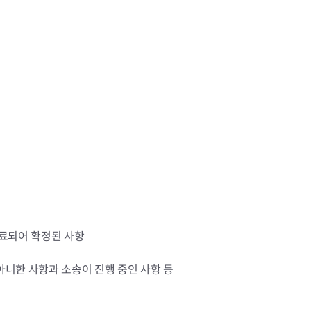
장협의체
년아지트
식
도시정비소식
금지원
공동주택현황
소개
사이트
고향사랑기부제
정비사업구역현황
청방법 및 처리
센터
답례물품
재건축
공표
착한가격업소
재개발
료되어 확정된 사항
민원신청
착한가격업소 추천
재정비촉진
물가정보
지구단위계획
니한 사항과 소송이 진행 중인 사항 등
석면해체·제거일정
 기업
청량리 중심지 육성