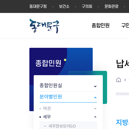
동
동대문구청
보건소
구의회
문화관광
대
문
구
종합민원
구
납
종합민원
민원실안내
온라인접수
구정소식
주요업무계획(2024년~)
역사
교육소식
여권
구민제안
구보
예산일반현황
휘장(CI)
일자리소식
온라인번호표 발급(대기현황)
온라인접수내역
보도자료
주요업무계획(~2023년)
상징물
교육프로그램
세무
설문조사
동대문구소식지
주민참여예산제
상징말(BI)
일자리센터
홈
민원편람(민원서식)
언론보도
주요업무성과
홍보동영상
자치회관
건설관리
실버 소식지
지방재정공시
캐릭터
직업소개사업
종합민원실
무인민원발급기
포토구정
비전 2026
기본현황
정보화교육
자동차·교통
동대문 생활안
중기지방재정계
슬로건
동행일자리사업
민원편의시책 및 제도
고시공고
동대문구청장직 인수위원회 백
행정구역
여성복지관
부동산
홍보물
세입,세출예산 
캐치프레이즈
지역공동체일자
분야별민원
가족관계등록 제신고 후속절차
입법예고
서
꽃의 도시
평생학습관
건축
출산‧양육‧다
예산낭비신고
도시브랜드
여권
원스톱 통합안내
문화행사
월중주요행사
Walking City
교육지원센터
정보통신
예산낭비절감제
그린나래 동대
행정서비스헌장
강좌교육
정책실명제
구민 아카데미 신청
자료실
세무
지방
어디서나민원
추진현황
채용공고
수상현황
민방위
재정(예산)용어
세무정보모이GO