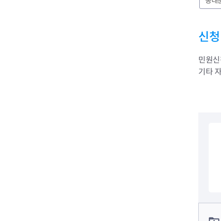
동대
전세사기피해
신청
민원신
기타 자
컨텐츠 정보
컨텐츠 담당자 정보