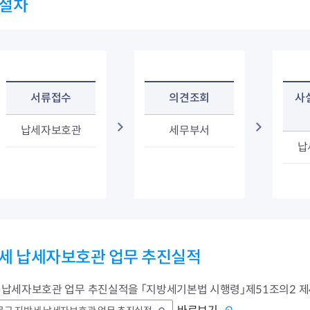
절차
청렴자료방
석면건축물 DB
ESG경제
감사실시결과
탄소중립 생활 실천 캠페인
민생회복소
구민감사참여
보행환경 개선사업
업무추진비 공개
공중화장실 찾기
보조금공개
탄소중립지원센터
구민감사관활동
서류접수
의견조회
사
납세자보호관
세무부서
납
세 납세자보호관 업무 추진실적
 납세자보호관 업무 추진실적을 「지방세기본법 시행령」제51조의2 제