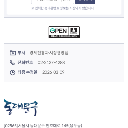
※ 입력한 휴대폰번호 정보는 저장되지 않습니다.
컨텐츠 정보
컨텐츠 담당자 정보
부서
경제진흥과 시장경영팀
전화번호
02-2127-4288
최종 수정일
2026-03-09
[02565]서울시 동대문구 천호대로 145(용두동)