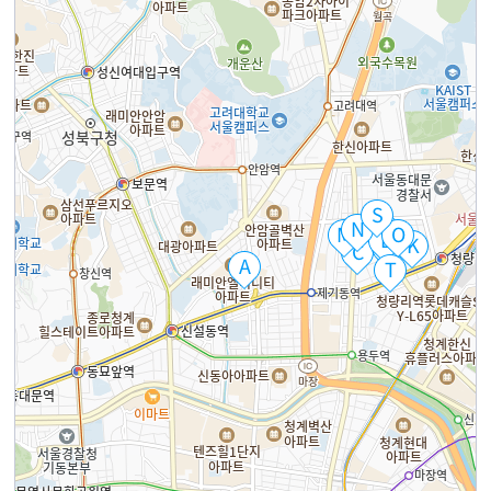
S
B
N
M
O
L
K
D
C
A
T