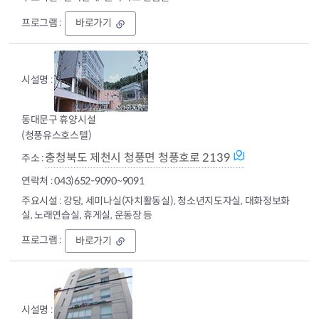
동
바로가기
대
문
문
화
원
동대문구 휴양시설
(청풍유스호스텔)
충청북도 제천시 청풍면 청풍호로 2139
043)652-9090~9091
강당, 세미나실(자치활동실), 청소년지도자실, 대화정보화
실, 노래연습실, 휴게실, 운동장 등
동
바로가기
대
문
구
휴
양
시