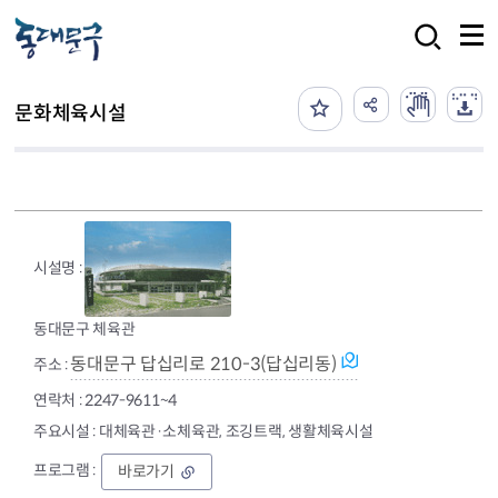
본문 바로가기
검색
문화체육시설
동대문구 체육관
동대문구 답십리로 210-3(답십리동)
2247-9611~4
대체육관·소체육관, 조깅트랙, 생활체육시설
동
바로가기
대