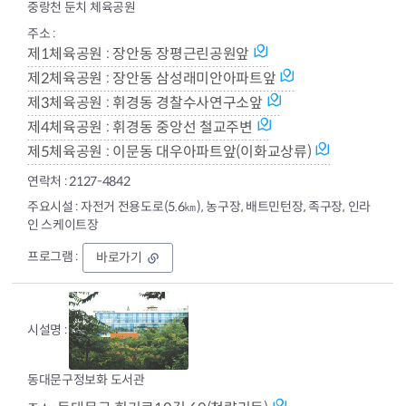
중랑천 둔치 체육공원
제1체육공원 : 장안동 장평근린공원앞
제2체육공원 : 장안동 삼성래미안아파트앞
제3체육공원 : 휘경동 경찰수사연구소앞
제4체육공원 : 휘경동 중앙선 철교주변
제5체육공원 : 이문동 대우아파트앞(이화교상류)
2127-4842
자전거 전용도로(5.6㎞), 농구장, 배트민턴장, 족구장, 인라
인 스케이트장
동
바로가기
대
문
구
민
회
관
동대문구정보화 도서관