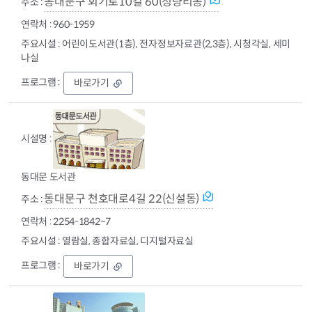
동대문구 회기로10길 60(청량리동)
960-1959
어린이도서관(1층), 전자정보자료관(2,3층), 시청각실, 세미
나실
동
바로가기
대
문
구
정
보
화
도
동대문 도서관
서
관
동대문구 천호대로4길 22(신설동)
2254-1842~7
열람실, 종합자료실, 디지털자료실
동
바로가기
대
문
도