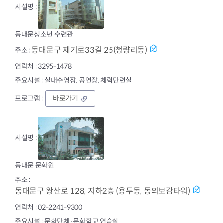
서
관
동대문청소년 수련관
동대문구 제기로33길 25(청량리동)
3295-1478
실내수영장, 공연장, 체력단련실
동
바로가기
대
문
청
소
년
수
련
동대문 문화원
관
동대문구 왕산로 128, 지하2층 (용두동, 동의보감타워)
02-2241-9300
문화단체·문화학교 연습실