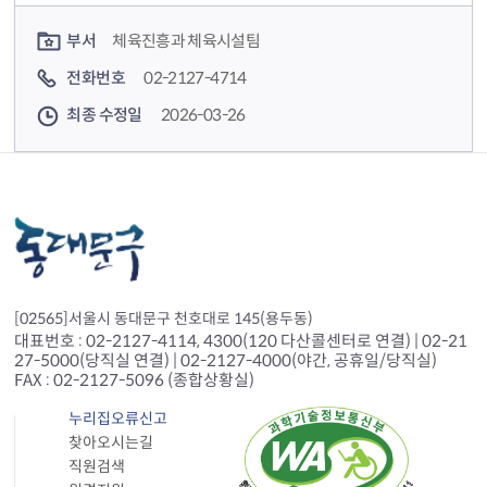
컨텐츠 담당자 정보
부서
체육진흥과 체육시설팀
전화번호
02-2127-4714
최종 수정일
2026-03-26
[02565]서울시 동대문구 천호대로 145(용두동)
대표번호 : 02-2127-4114, 4300(120 다산콜센터로 연결) | 02-21
27-5000(당직실 연결) | 02-2127-4000(야간, 공휴일/당직실)
FAX : 02-2127-5096 (종합상황실)
누리집오류신고
찾아오시는길
직원검색