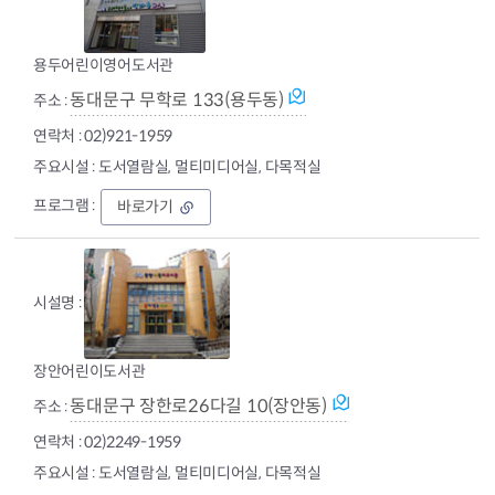
설
(
청
용두어린이영어도서관
풍
유
동대문구 무학로 133(용두동)
스
02)921-1959
호
스
도서열람실, 멀티미디어실, 다목적실
텔
)
용
바로가기
두
어
린
이
영
어
도
서
장안어린이도서관
관
동대문구 장한로26다길 10(장안동)
02)2249-1959
도서열람실, 멀티미디어실, 다목적실