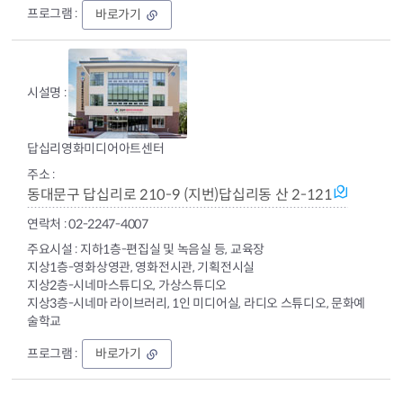
장
바로가기
안
어
린
이
도
서
관
답십리영화미디어아트센터
동대문구 답십리로 210-9 (지번)답십리동 산 2-121
02-2247-4007
지하1층-편집실 및 녹음실 등, 교육장
지상1층-영화상영관, 영화전시관, 기획전시실
지상2층-시네마스튜디오, 가상스튜디오
지상3층-시네마 라이브러리, 1인 미디어실, 라디오 스튜디오, 문화예
술학교
답
바로가기
십
리
영