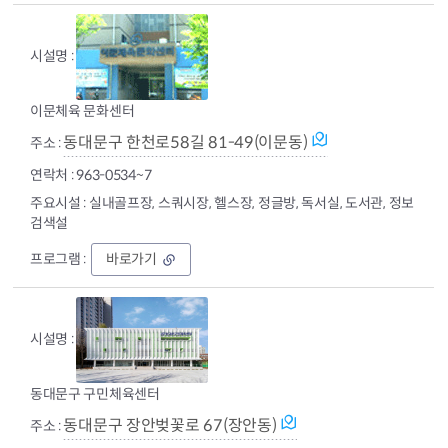
문
구
체
육
관
이문체육 문화센터
동대문구 한천로58길 81-49(이문동)
963-0534~7
실내골프장, 스쿼시장, 헬스장, 정글방, 독서실, 도서관, 정보
검색설
이
바로가기
문
체
육
문
화
센
터
동대문구 구민체육센터
동대문구 장안벚꽃로 67(장안동)