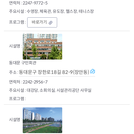
2247-9772~5
수영장, 체육관, 유도장, 헬스장, 테니스장
동
바로가기
대
문
구
구
민
체
육
동대문 구민회관
센
터
동대문구 장한로18길 82-9(장안동)
2242-2956~7
대강당, 소회의실, 시설관리공단 사무실