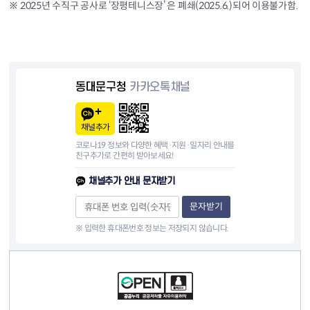
※ 2025년 수직구 공사로 ‘장평테니스장’ 은 폐쇄(2025.6.)되어 이용불가함.
화
미
디
어
아
트
센
동대문구청
카카오톡채널
터
채널추가
코로나19 정보와 다양한 혜택·지원·일자리 안내를
친구추가로 간편히 받아보세요!
채널추가 안내 문자받기
문자받기
※ 입력한 휴대폰번호 정보는 저장되지 않습니다.
컨텐츠 정보