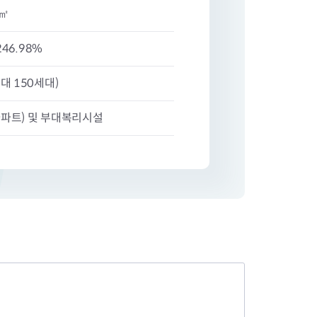
지원센터
도시디자인
6㎡
비쿠폰 안내
건설공사알림
장안동283-1일대 개발사업
 246.98%
역세권 활성화사업
장안동 일대 종합발전계획 수
대 150세대)
립
서울도시공간포털
파트) 및 부대복리시설
지역주택조합사업