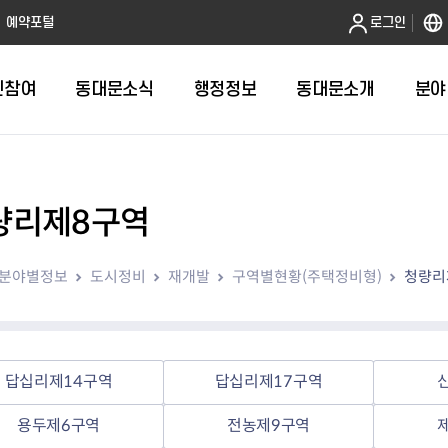
본문 바로가기
예약포털
로그인
민참여
동대문소식
행정정보
동대문소개
분야
량리제8구역
인터넷민원발급
정보공개제도안내
조직도
청년소식
민원FAQ
공유도시 
동대문구 
발주계획
한눈에보기
복지소식
도
보건소인터넷민원발급
비공개세부기준
직원검색
서울청년센터 동대문
국민신문고(
공유게시판
주정차 단속
입찰정보
민원안내
의료·요양
분야별정보
도시정비
재개발
구역별현황(주택정비형)
청량리
대형폐기물신청
행정정보 사전공표
청사안내
DDM 청년창업센터
민원통합상
공유공간 대
계약현황
위원회
바우처사업
내
획
거주자우선주차신청
정보공개청구 TOP 10
찾아오시는 길
취업역량 강화
적극행정
계약 희망업
신설동
복지시설
운용현황
리사업
온라인현수막신청
정보목록
동대문구청 이용지도
참여문화 조성
바가지 요금
관련정보
용두동
아동청소년
자녀지원 안내
청년 행정체험단 신청
결재문서 공개
관련링크
제기동
노인
안
문구
업무추진비 공개
청년정책 문자알림서비스
전농1동
저소득
답십리제14구역
답십리제17구역
지출집행내역 공개
전농2동
장애인
용두제6구역
전농제9구역
사전
보조금공개
답십리1동
여성친화도