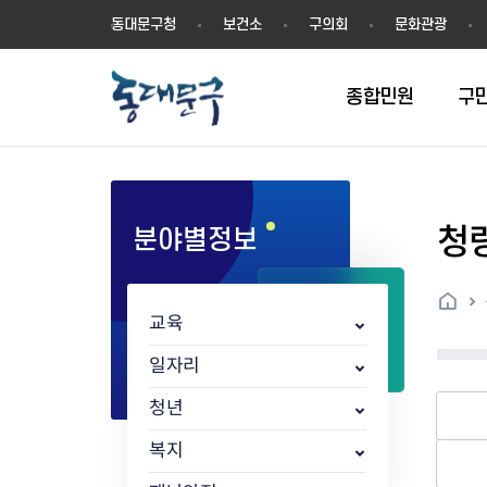
동
동대문구청
보건소
구의회
문화관광
대
문
구
종합민원
구
청
분야별정보
민원실안내
온라인접수
구정소식
주요업무계획(2024년~)
역사
교육소식
여권
구민제안
구보
예산일반현황
휘장(CI)
일자리소식
온라인번호표 발급(대기현황)
온라인접수내역
보도자료
주요업무계획(~2023년)
상징물
교육프로그램
세무
설문조사
동대문구소식지
주민참여예산제
상징말(BI)
일자리센터
홈
민원편람(민원서식)
언론보도
주요업무성과
홍보동영상
자치회관
건설관리
실버 소식지
지방재정공시
캐릭터
직업소개사업
교육
무인민원발급기
포토구정
비전 2026
기본현황
정보화교육
자동차·교통
동대문 생활안
중기지방재정계
슬로건
동행일자리사업
민원편의시책 및 제도
고시공고
동대문구청장직 인수위원회 백
행정구역
여성복지관
부동산
홍보물
세입,세출예산 
캐치프레이즈
지역공동체일자
일자리
가족관계등록 제신고 후속절차
입법예고
서
꽃의 도시
평생학습관
건축
출산‧양육‧다
예산낭비신고
도시브랜드
청년
원스톱 통합안내
문화행사
월중주요행사
Walking City
교육지원센터
정보통신
예산낭비절감제
그린나래 동대
행정서비스헌장
강좌교육
정책실명제
구민 아카데미 신청
자료실
복지
어디서나민원
추진현황
채용공고
수상현황
민방위
재정(예산)용어