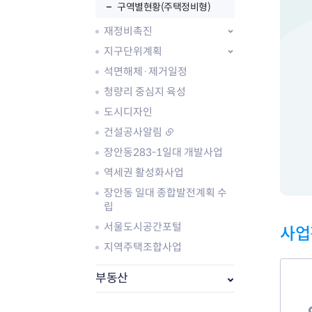
구역별현황(주택정비형)
재정비촉진
지구단위계획
석면해체·제거일정
청량리 중심지 육성
도시디자인
건설공사알림
장안동283-1일대 개발사업
역세권 활성화사업
부동산소식
장안동 일대 종합발전계획 수
조상땅찾기
립
부동산중개업소현황
서울도시공간포털
사업
부동산중개업 알림판
지역주택조합사업
부동산중개보수(중개수수료)
바뀐지번찾기
부동산
토지등급열기
개별공시지가