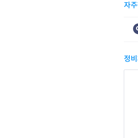
자주
정비