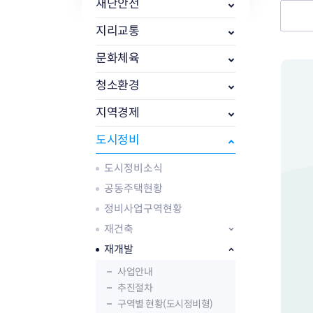
자주묻는질문
유관기관소식
월별행사달력
원어민 화상영어
재난안전
새소식
공모사업 알림방
동국 천문대
지리교통
코로나19
동대문교육협력특화지구
교육경비보조금 지원
문화체육
청소환경
지역경제
도시정비
AI 사업 등록 관리제
도시정비소식
동대문구 AI 사업 현황
지리교통소식
문화체육소식
도로명주소 안내
행사 및 프로그
공동주택현황
국내도시
상세주소 부여제도
이용안내
문화체육시설
정비사업구역현황
국외도시
지리정보
공원녹지현황
재건축
자매도시 혜택
대중교통
단체안내
재개발
직거래장터쇼핑몰
자전거
동대문문화재단
주차장
사업안내
우회전알리미
추진절차
구역별 현황(도시정비형)