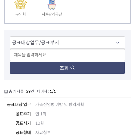
구의회
시설관리공단
조회
총 게시물 :
29
건 페이지 :
1/1
공표대상 업무
가축전염병 예방 및 방역계획
공표주기
연 1회
공표시기
10월
공표형태
자료첨부