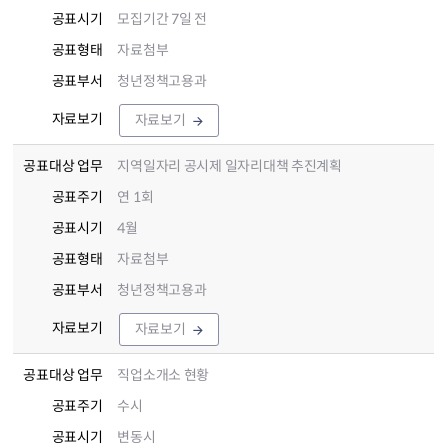
공표시기
모집기간 7일 전
공표형태
자료첨부
공표부서
청년정책고용과
자료보기
자료보기
공표대상 업무
지역일자리 공시제 일자리대책 추진계획
공표주기
연 1회
공표시기
4월
공표형태
자료첨부
공표부서
청년정책고용과
자료보기
자료보기
공표대상 업무
직업소개소 현황
공표주기
수시
공표시기
변동시