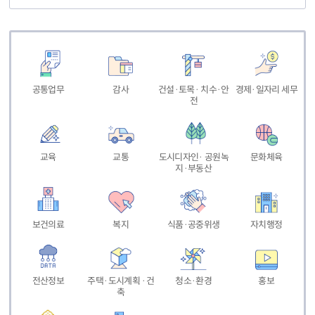
공통업무
감사
건설·토목· 치수·안
경제·일자리 세무
전
교육
교통
도시디자인· 공원녹
문화체육
지·부동산
보건의료
복지
식품·공중위생
자치행정
전산정보
주택·도시계획 ·건
청소·환경
홍보
축