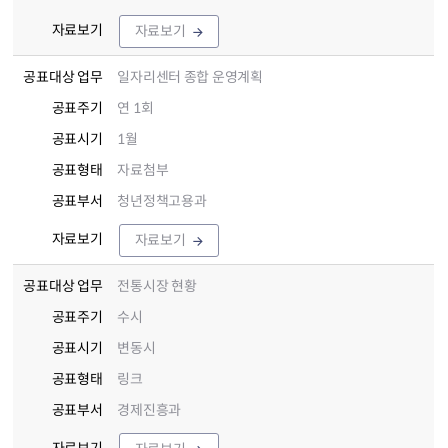
자료보기
자료보기
공표대상 업무
일자리센터 종합 운영계획
공표주기
연 1회
공표시기
1월
공표형태
자료첨부
공표부서
청년정책고용과
자료보기
자료보기
공표대상 업무
전통시장 현황
공표주기
수시
공표시기
변동시
공표형태
링크
공표부서
경제진흥과
자료보기