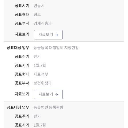
공표시기
변동시
공표형태
링크
공표부서
경제진흥과
자료보기
자료보기
공표대상 업무
동물등록 대행업체 지정현황
공표주기
반기
공표시기
1월,7월
공표형태
자료첨부
공표부서
보건위생과
자료보기
자료보기
공표대상 업무
동물병원 등록현황
공표주기
반기
공표시기
1월,7월