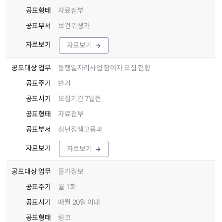
공표형태
자료첨부
공표부서
보건위생과
자료보기
자료보기
공표대상 업무
동행일자리사업 참여자 모집 현황
공표주기
반기
공표시기
모집기간 7일전
공표형태
자료첨부
공표부서
청년정책고용과
자료보기
자료보기
공표대상 업무
물가정보
공표주기
월 1회
공표시기
매월 20일 이내
공표형태
링크