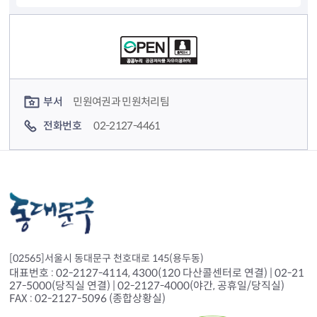
컨텐츠 정보
컨텐츠 담당자 정보
부서
민원여권과 민원처리팀
전화번호
02-2127-4461
[02565]서울시 동대문구 천호대로 145(용두동)
대표번호 : 02-2127-4114, 4300(120 다산콜센터로 연결) | 02-21
27-5000(당직실 연결) | 02-2127-4000(야간, 공휴일/당직실)
FAX : 02-2127-5096 (종합상황실)