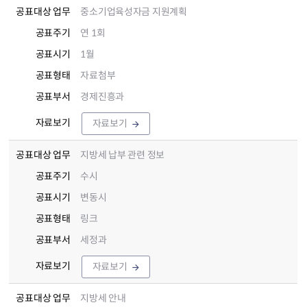
공표대상 업무
중소기업육성자금 지원계획
공표주기
연 1회
공표시기
1월
공표형태
자료첨부
공표부서
경제진흥과
자료보기
자료보기
공표대상 업무
지방세 납부 관련 정보
공표주기
수시
공표시기
변동시
공표형태
링크
공표부서
세정과
자료보기
자료보기
공표대상 업무
지방세 안내