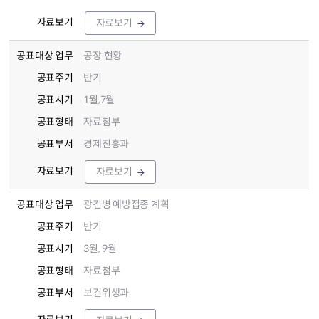
자료보기
자료보기
공표대상 업무
공장 현황
공표주기
반기
공표시기
1월,7월
공표형태
자료첨부
공표부서
경제진흥과
자료보기
자료보기
공표대상 업무
광견병 예방접종 계획
공표주기
반기
공표시기
3월, 9월
공표형태
자료첨부
공표부서
보건위생과