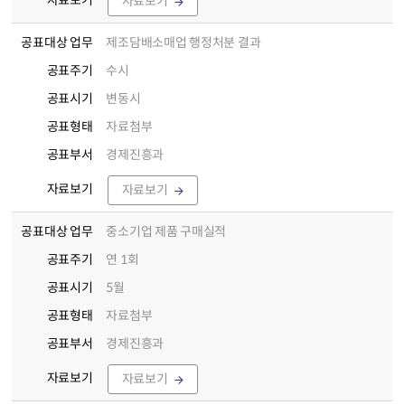
자료보기
공표대상 업무
제조담배소매업 행정처분 결과
공표주기
수시
공표시기
변동시
공표형태
자료첨부
공표부서
경제진흥과
자료보기
자료보기
공표대상 업무
중소기업 제품 구매실적
공표주기
연 1회
공표시기
5월
공표형태
자료첨부
공표부서
경제진흥과
자료보기
자료보기