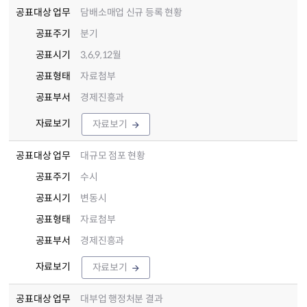
공표대상 업무
담배소매업 신규 등록 현황
공표주기
분기
공표시기
3,6,9,12월
공표형태
자료첨부
공표부서
경제진흥과
자료보기
자료보기
공표대상 업무
대규모 점포 현황
공표주기
수시
공표시기
변동시
공표형태
자료첨부
공표부서
경제진흥과
자료보기
자료보기
공표대상 업무
대부업 행정처분 결과