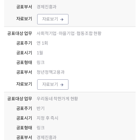
공표부서
경제진흥과
자료보기
자료보기
공표대상 업무
사회적기업·마을기업·협동조합 현황
공표주기
연 1회
공표시기
1월
공표형태
링크
공표부서
청년정책고용과
자료보기
자료보기
공표대상 업무
우리동네 착한가게 현황
공표주기
반기
공표시기
지정 후 즉시
공표형태
링크
공표부서
경제진흥과