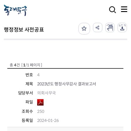
본문 바로가기
검색
행정정보 사전공표
총
4
건 [
1
/1 페이지 ]
번호
4
제목
2023년도 행정사무감사 결과보고서
담당부서
의회사무국
파일
조회수
250
등록일
2024-01-26