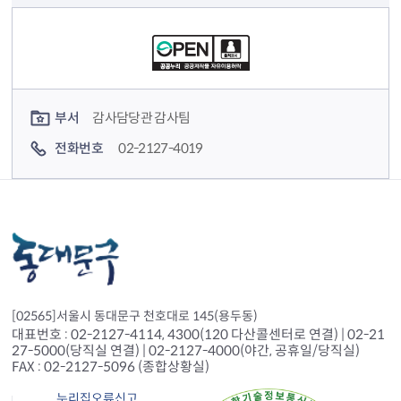
컨텐츠 정보
컨텐츠 담당자 정보
부서
감사담당관 감사팀
전화번호
02-2127-4019
[02565]서울시 동대문구 천호대로 145(용두동)
대표번호 : 02-2127-4114, 4300(120 다산콜센터로 연결) | 02-21
27-5000(당직실 연결) | 02-2127-4000(야간, 공휴일/당직실)
FAX : 02-2127-5096 (종합상황실)
누리집오류신고