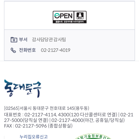
컨텐츠 정보
컨텐츠 담당자 정보
부서
감사담당관 감사팀
전화번호
02-2127-4019
[02565]서울시 동대문구 천호대로 145(용두동)
대표번호 : 02-2127-4114, 4300(120 다산콜센터로 연결) | 02-21
27-5000(당직실 연결) | 02-2127-4000(야간, 공휴일/당직실)
FAX : 02-2127-5096 (종합상황실)
누리집오류신고