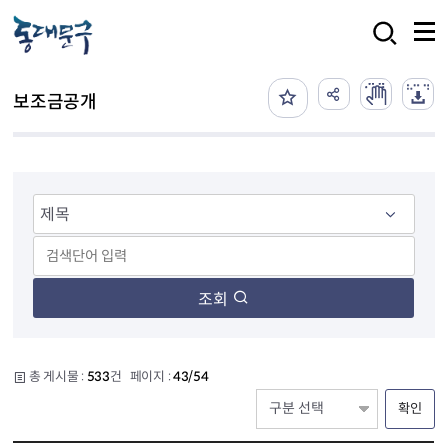
본문 바로가기
검색
보조금공개
조회
총 게시물 :
533
건 페이지 :
43/54
확인