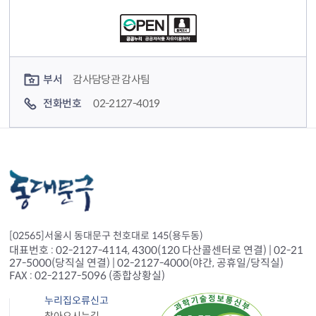
컨텐츠 담당자 정보
부서
감사담당관 감사팀
전화번호
02-2127-4019
[02565]서울시 동대문구 천호대로 145(용두동)
대표번호 : 02-2127-4114, 4300(120 다산콜센터로 연결) | 02-21
27-5000(당직실 연결) | 02-2127-4000(야간, 공휴일/당직실)
FAX : 02-2127-5096 (종합상황실)
누리집오류신고