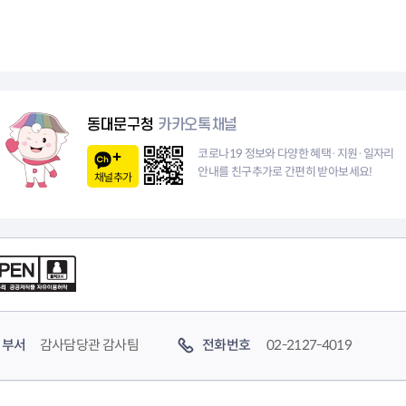
음
전
페
1
이
0
지
페
동대문구청
카카오톡채널
이
코로나19 정보와 다양한 혜택·지원·일자리
안내를 친구추가로 간편히 받아보세요!
채널추가
지
부서
감사담당관 감사팀
전화번호
02-2127-4019