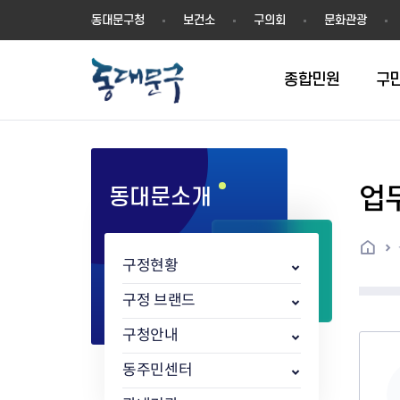
동
동대문구청
보건소
구의회
문화관광
대
문
구
종합민원
구
업
동대문소개
민원실안내
온라인접수
구정소식
주요업무계획(2024년~)
역사
교육소식
여권
구민제안
구보
예산일반현황
휘장(CI)
일자리소식
온라인번호표 발급(대기현황)
온라인접수내역
보도자료
주요업무계획(~2023년)
상징물
교육프로그램
세무
설문조사
동대문구소식지
주민참여예산제
상징말(BI)
일자리센터
홈
민원편람(민원서식)
언론보도
주요업무성과
홍보동영상
자치회관
건설관리
실버 소식지
지방재정공시
캐릭터
직업소개사업
구정현황
무인민원발급기
포토구정
비전 2026
기본현황
정보화교육
자동차·교통
동대문 생활안
중기지방재정계
슬로건
동행일자리사업
민원편의시책 및 제도
고시공고
동대문구청장직 인수위원회 백
행정구역
여성복지관
부동산
홍보물
세입,세출예산 
캐치프레이즈
지역공동체일자
구정 브랜드
가족관계등록 제신고 후속절차
입법예고
서
꽃의 도시
평생학습관
건축
출산‧양육‧다
예산낭비신고
도시브랜드
구청안내
원스톱 통합안내
문화행사
월중주요행사
Walking City
교육지원센터
정보통신
예산낭비절감제
그린나래 동대
행정서비스헌장
강좌교육
정책실명제
구민 아카데미 신청
자료실
동주민센터
어디서나민원
추진현황
채용공고
수상현황
민방위
재정(예산)용어