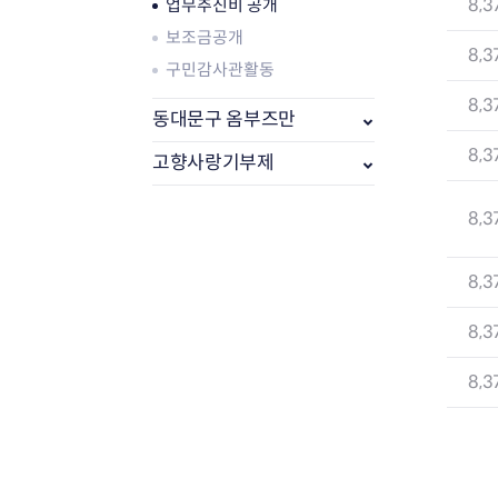
8,3
업무추진비 공개
보조금공개
8,3
구민감사관활동
8,3
동대문구 옴부즈만
8,3
고향사랑기부제
8,3
8,3
부동산소식
조상땅찾기
8,3
부동산중개업소현황
8,3
부동산중개업 알림판
부동산중개보수(중개수수료)
바뀐지번찾기
토지등급열기
개별공시지가