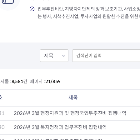
회의공개
답십리2동
출산육아
공유재산 정보
장안1동
주거
업무추진비란, 지방자치단체의 장과 보조기관, 사업소
조직운영 핵심지표
장안2동
보듬누리
는 행사, 시책추진사업, 투자사업의 원활한 추진을 위한
위원회 현황
청량리동
지역사회보
동대문구 기억여행
회기동
자원봉사
공공데이터개방
휘경1동
보훈
휘경2동
DDM 청소
이문1동
이문2동
청소환경소식
지역경제소
시물 :
8,581
건 페이지 :
21/859
램
쓰레기배출및수거
중소기업자
공직자부조리신고
종량제봉투 및 납부필증
옴부즈만 
기업 관련 
호
제목
하도급부조리신고
대형폐기물신청
고충민원 신
사이버창업
공익신고
재활용센터
조사결과 
동대문구 
81
2026년 3월 행정지원과 및 행정국업무추진비 집행내역
부패행위신고
정화조청소
옴부즈만 
숨어있는 
행동강령위반신고
환경오염현황
장바구니 
80
2026년 3월 복지정책과 업무추진비 집행내역
복지·보조금 부정신고
환경개선부담금
전통시장
구민고객의 권리
환경제도
사회적경제