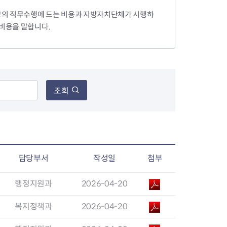
장의 직무수행에 드는 비용과 지방자치단체가 시행하
 비용을 말합니다.
장협의체
년아지트
조회
식
도시정비소식
금지원
공동주택현황
소개
사이트
고향사랑기부제
정비사업구역현황
담당부서
작성일
첨부
청방법 및 처리
센터
답례물품
재건축
공표
착한가격업소
재개발
민원신청
착한가격업소 추천
행정지원과
2026-04-20
재정비촉진
물가정보
지구단위계획
복지정책과
2026-04-20
석면해체·제거일정
 기업
청량리 중심지 육성