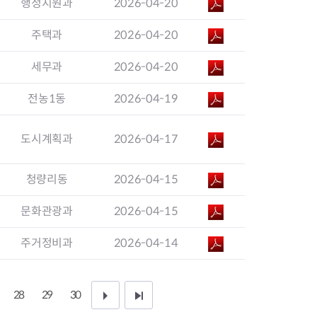
행정지원과
2026-04-20
지원센터
도시디자인
비쿠폰 안내
건설공사알림
주택과
2026-04-20
장안동283-1일대 개발사업
역세권 활성화사업
세무과
2026-04-20
장안동 일대 종합발전계획 수
립
전농1동
2026-04-19
서울도시공간포털
지역주택조합사업
도시계획과
2026-04-17
청량리동
2026-04-15
문화관광과
2026-04-15
주거정비과
2026-04-14
28
29
30
다
끝