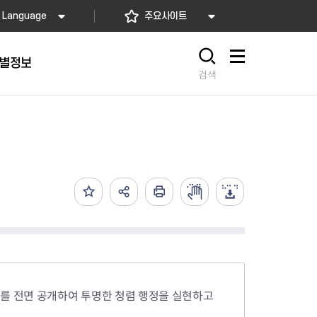
Language
주요사이트
별정보
사이트맵
검색
동대문
문자알림서비스
칭찬합시다
자치법규
교육기관
재난안전소식
상담민원)
 문자 알림
 통합돌봄사업
나눔의 장터마당
행정규제개혁
공공기관
안전문화운동
담창구
관 시설 안내
행정처분
우리 동네 안전지도
체 접수
온라인행정심판
재난별 행동요령
 신고
주민조례청구
안전보험·공제
법률상담
안전 체험·교육
재난유형별 주요정책사업
재난약자 행동요령
비를 전면 공개하여 투명한 청렴 행정을 실현하고
시