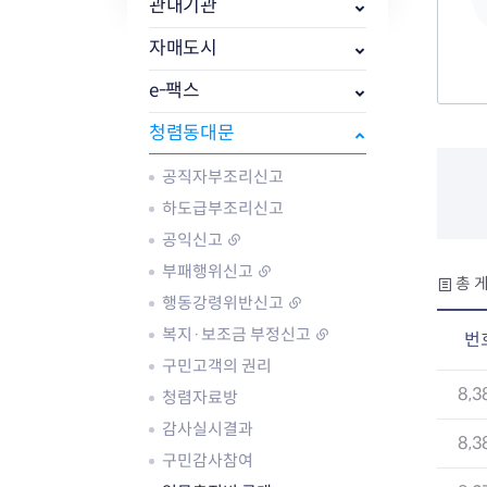
자주묻는질문
유관기관소식
월별행사달력
원어민 화상영어
관내기관
새소식
공모사업 알림방
동국 천문대
자매도시
코로나19
동대문교육협력특화지구
교육경비보조금 지원
e-팩스
청렴동대문
공직자부조리신고
하도급부조리신고
AI 사업 등록 관리제
공익신고
동대문구 AI 사업 현황
지리교통소식
문화체육소식
부패행위신고
총 게
도로명주소 안내
행사 및 프로그
행동강령위반신고
국내도시
상세주소 부여제도
이용안내
문화체육시설
복지·보조금 부정신고
번
국외도시
지리정보
공원녹지현황
구민고객의 권리
자매도시 혜택
대중교통
단체안내
직거래장터쇼핑몰
자전거
동대문문화재단
8,3
청렴자료방
주차장
감사실시결과
8,3
우회전알리미
구민감사참여