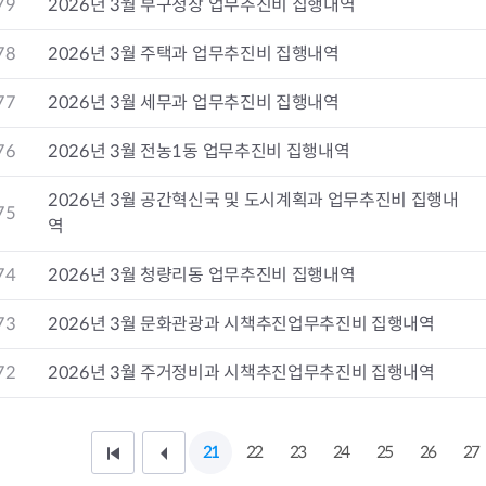
79
2026년 3월 부구청장 업무추진비 집행내역
청렴자료방
석면건축물 DB
ESG경제
감사실시결과
탄소중립 생활 실천 캠페인
민생회복소
78
2026년 3월 주택과 업무추진비 집행내역
구민감사참여
보행환경 개선사업
업무추진비 공개
공중화장실 찾기
77
2026년 3월 세무과 업무추진비 집행내역
보조금공개
탄소중립지원센터
구민감사관활동
76
2026년 3월 전농1동 업무추진비 집행내역
2026년 3월 공간혁신국 및 도시계획과 업무추진비 집행내
75
역
74
2026년 3월 청량리동 업무추진비 집행내역
73
2026년 3월 문화관광과 시책추진업무추진비 집행내역
72
2026년 3월 주거정비과 시책추진업무추진비 집행내역
21
22
23
24
25
26
27
처
이