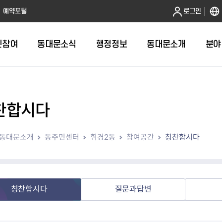
본문 바로가기
예약포털
로그인
민참여
동대문소식
행정정보
동대문소개
분야
찬합시다
인터넷민원발급
정보공개제도안내
조직도
청년소식
민원FAQ
공유도시 
동대문구 
발주계획
한눈에보기
복지소식
도
보건소인터넷민원발급
비공개세부기준
직원검색
서울청년센터 동대문
국민신문고(
공유게시판
주정차 단속
입찰정보
민원안내
의료·요양
동대문소개
동주민센터
휘경2동
참여공간
칭찬합시다
대형폐기물신청
행정정보 사전공표
청사안내
DDM 청년창업센터
민원통합상
공유공간 대
계약현황
위원회
바우처사업
내
획
거주자우선주차신청
정보공개청구 TOP 10
찾아오시는 길
취업역량 강화
적극행정
계약 희망업
신설동
복지시설
운용현황
리사업
온라인현수막신청
정보목록
동대문구청 이용지도
참여문화 조성
바가지 요금
관련정보
용두동
아동청소년
자녀지원 안내
청년 행정체험단 신청
결재문서 공개
관련링크
제기동
노인
안
문구
업무추진비 공개
청년정책 문자알림서비스
전농1동
저소득
칭찬합시다
질문과답변
지출집행내역 공개
전농2동
장애인
사전
보조금공개
답십리1동
여성친화도