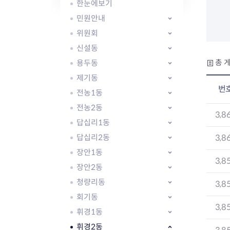
자주묻는질문
유관기관소식
월별행사달력
원어민 화상영어
한눈에보기
새소식
공모사업 알림방
동국 천문대
민원안내
코로나19
동대문교육협력특화지구
위원회
교육경비보조금 지원
신설동
용두동
총 게
제기동
번
전농1동
전농2동
AI 사업 등록 관리제
3,8
답십리1동
동대문구 AI 사업 현황
지리교통소식
문화체육소식
도로명주소 안내
행사 및 프로그
답십리2동
3,8
국내도시
상세주소 부여제도
이용안내
문화체육시설
장안1동
3,8
국외도시
지리정보
공원녹지현황
장안2동
자매도시 혜택
대중교통
단체안내
청량리동
3,8
직거래장터쇼핑몰
자전거
동대문문화재단
회기동
주차장
3,8
우회전알리미
휘경1동
휘경2동