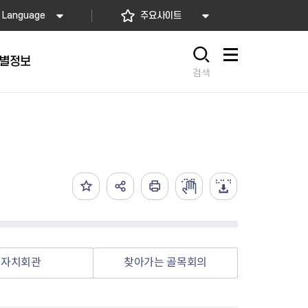
Language
주요사이트
별정보
사이트맵
검색
동대문
문자알림서비스
칭찬합시다
자치법규
교육기관
재난안전소식
상담민원)
 문자 알림
 통합돌봄사업
나눔의 장터마당
행정규제개혁
공공기관
안전문화운동
담창구
관 시설 안내
행정처분
우리 동네 안전지도
체 접수
온라인행정심판
재난별 행동요령
 신고
주민조례청구
안전보험·공제
법률상담
안전 체험·교육
재난유형별 주요정책사업
자치회관
찾아가는 골목회의
재난약자 행동요령
시