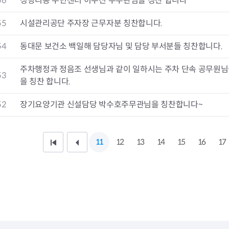
56
청량리동 주민센터 이수진 주무관님을 칭찬 합니다
청렴자료방
석면건축물 DB
ESG경제
감사실시결과
탄소중립 생활 실천 캠페인
민생회복소
55
시설관리공단 주자장 근무자분 칭찬합니다.
구민감사참여
보행환경 개선사업
업무추진비 공개
공중화장실 찾기
54
동대문 보건소 백일해 담당자님 및 담당 부서분들 칭찬합니다.
보조금공개
탄소중립지원센터
구민감사관활동
주차행정과 정음조 선생님과 같이 일하시는 주차 단속 공무원
53
을 칭찬 합니다.
52
장기요양기관 신설담당 박수호주무관님을 칭찬합니다~
11
12
13
14
15
16
17
처
이
음
전
페
1
이
0
지
페