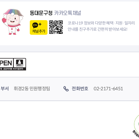
이
동대문구청
카카오톡채널
지
코로나19 정보와 다양한 혜택·지원·일자리
안내를 친구추가로 간편히 받아보세요!
채널추가
부서
휘경2동 민원행정팀
전화번호
02-2171-6451