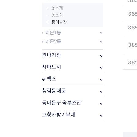
3,8
동소개
3,8
동소식
참여공간
3,8
이문1동
이문2동
3,8
관내기관
3,8
자매도시
e-팩스
부동산소식
조상땅찾기
청렴동대문
부동산중개업소현황
동대문구 옴부즈만
부동산중개업 알림판
부동산중개보수(중개수수료)
고향사랑기부제
바뀐지번찾기
토지등급열기
개별공시지가