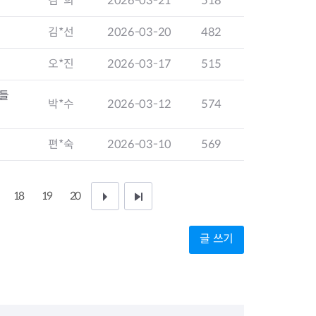
김*희
2026-03-21
518
지원센터
도시디자인
비쿠폰 안내
건설공사알림
김*선
2026-03-20
482
장안동283-1일대 개발사업
역세권 활성화사업
오*진
2026-03-17
515
장안동 일대 종합발전계획 수
립
님들
박*수
2026-03-12
574
서울도시공간포털
지역주택조합사업
편*숙
2026-03-10
569
18
19
20
다
끝
음
페
글 쓰기
1
이
0
지
페