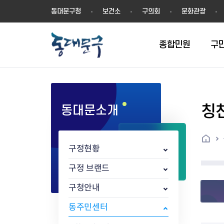
동
동대문구청
보건소
구의회
문화관광
대
문
구
종합민원
구
칭
동대문소개
민원실안내
온라인접수
구정소식
주요업무계획(2024년~)
역사
교육소식
여권
구민제안
구보
예산일반현황
휘장(CI)
일자리소식
온라인번호표 발급(대기현황)
온라인접수내역
보도자료
주요업무계획(~2023년)
상징물
교육프로그램
세무
설문조사
동대문구소식지
주민참여예산제
상징말(BI)
일자리센터
홈
민원편람(민원서식)
언론보도
주요업무성과
홍보동영상
자치회관
건설관리
실버 소식지
지방재정공시
캐릭터
직업소개사업
구정현황
무인민원발급기
포토구정
비전 2026
기본현황
정보화교육
자동차·교통
동대문 생활안
중기지방재정계
슬로건
동행일자리사업
민원편의시책 및 제도
고시공고
동대문구청장직 인수위원회 백
행정구역
여성복지관
부동산
홍보물
세입,세출예산 
캐치프레이즈
지역공동체일자
구정 브랜드
가족관계등록 제신고 후속절차
입법예고
서
꽃의 도시
평생학습관
건축
출산‧양육‧다
예산낭비신고
도시브랜드
구청안내
원스톱 통합안내
문화행사
월중주요행사
Walking City
교육지원센터
정보통신
예산낭비절감제
그린나래 동대
행정서비스헌장
강좌교육
정책실명제
구민 아카데미 신청
자료실
동주민센터
어디서나민원
추진현황
채용공고
수상현황
민방위
재정(예산)용어