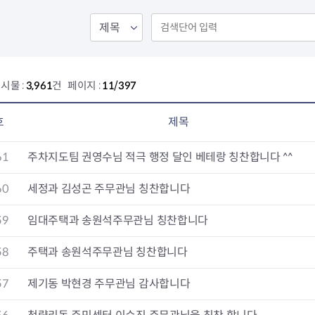
회의공개
답십리2동
출산육아
공유재산 정보
장안1동
주거
조직운영 핵심지표
장안2동
보듬누리
위원회 현황
청량리동
지역사회보
동대문구 기억여행
회기동
자원봉사
시물 :
3,961
건 페이지 :
11/397
공공데이터개방
휘경1동
보훈
휘경2동
DDM 청소
이문1동
호
제목
이문2동
61
주차지도팀 권영수님 적극 행정 달인 베테랑 칭찬합니다 ^^
청소환경소식
지역경제소
램
쓰레기배출및수거
중소기업자
60
세정과 김성곤 주무관님 칭찬합니다
공직자부조리신고
종량제봉투 및 납부필증
옴부즈만 
기업 관련 
59
임대주택과 송원석주무관님 칭찬합니다
하도급부조리신고
대형폐기물신청
고충민원 신
사이버창업
공익신고
재활용센터
조사결과 
동대문구 
58
주택과 송원석주무관님 칭찬합니다
부패행위신고
정화조청소
옴부즈만 
숨어있는 
행동강령위반신고
환경오염현황
장바구니 
57
제기동 박현경 주무관님 감사합니다
복지·보조금 부정신고
환경개선부담금
전통시장
구민고객의 권리
환경제도
사회적경제