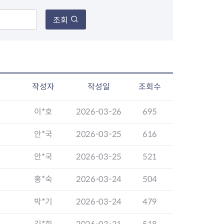
조회
장협의체
년아지트
작성자
작성일
조회수
이*호
2026-03-26
695
식
도시정비소식
금지원
공동주택현황
안*국
2026-03-25
616
소개
사이트
고향사랑기부제
정비사업구역현황
안*국
2026-03-25
521
청방법 및 처리
센터
답례물품
재건축
공표
착한가격업소
재개발
홍*숙
2026-03-24
504
민원신청
착한가격업소 추천
재정비촉진
물가정보
지구단위계획
박*기
2026-03-24
479
석면해체·제거일정
 기업
청량리 중심지 육성