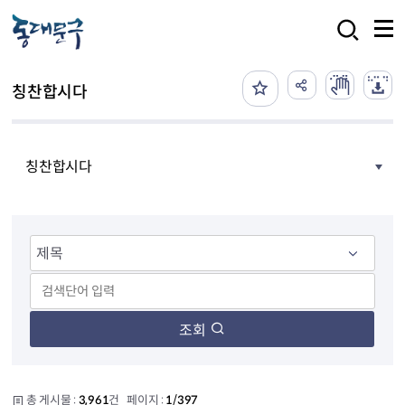
본문 바로가기
검색
칭찬합시다
칭찬합시다
조회
총 게시물 :
3,961
건 페이지 :
1/397