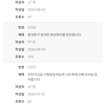
작성자
신*재
작성일
2026-08-05
조회수
97
번호
3,958
제목
동대문구 원어민 화상영어를 칭찬합니다
작성자
박*양
작성일
2026-08-03
조회수
104
번호
3,957
제목
자전거교실 구청담당자님과 나도채,박근배 강사님 감
사합니다.
작성자
임*영
작성일
2026-07-31
조회수
85