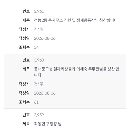
번호
3,961
제목
전농2동 동사무소 직원 및 정재용통장님 칭찬합니다
작성자
김*일
작성일
2026-08-06
조회수
54
번호
3,960
제목
동대문구청 일자리창출과 이혜숙 주무관님을 칭찬 합
니다
작성자
전*주
작성일
2026-08-06
조회수
61
번호
3,959
제목
최동민 구청장 님