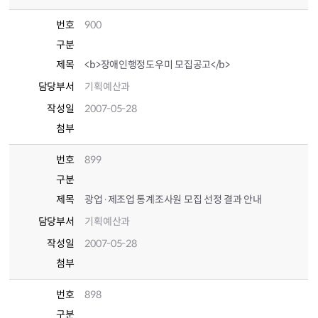
번호
900
구분
제목
<b>장애인행정도우미 모집공고</b>
담당부서
기획예산과
작성일
2007-05-28
첨부
번호
899
구분
제목
광업·제조업 통계조사원 모집 선정 결과 안내
담당부서
기획예산과
작성일
2007-05-28
첨부
번호
898
구분