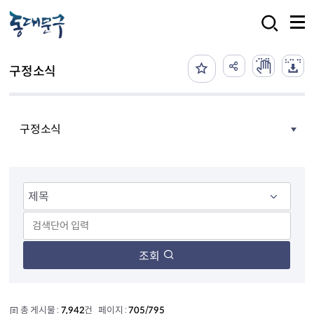
본문 바로가기
검색
구정소식
구정소식
조회
총 게시물 :
7,942
건 페이지 :
705/795