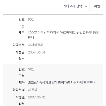
확인
번호
902
구분
제목
『2007 여름방학 대학생 아르바이트』선발결과 및 등록
안내
담당부서
자치행정과
작성일
2007-06-01
첨부
번호
901
구분
제목
2006년 승용차요일제 참여차량 자동차세 환부안내
담당부서
세무과
작성일
2007-05-31
첨부