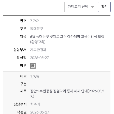
확인
번호
7,769
구분
동대문구
제목
6월 동대문구 넷제로 그린 아카데미 교육수강생 모집
(환경교육)
담당부서
기후환경과
작성일
2026-05-27
첨부
번호
7,768
구분
제목
장안1 수변공원 징검다리 통제 해제 안내(2026.05.2
7.)
담당부서
치수과
작성일
2026-05-27