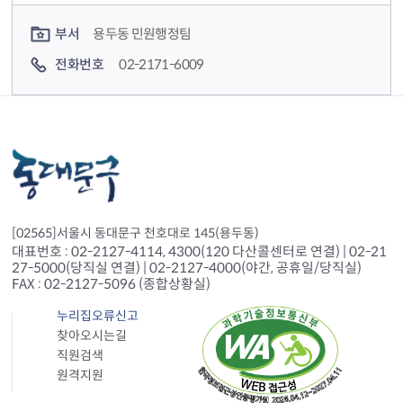
컨텐츠 담당자 정보
부서
용두동 민원행정팀
전화번호
02-2171-6009
[02565]서울시 동대문구 천호대로 145(용두동)
대표번호 : 02-2127-4114, 4300(120 다산콜센터로 연결) | 02-21
27-5000(당직실 연결) | 02-2127-4000(야간, 공휴일/당직실)
FAX : 02-2127-5096 (종합상황실)
누리집오류신고
찾아오시는길
직원검색
원격지원