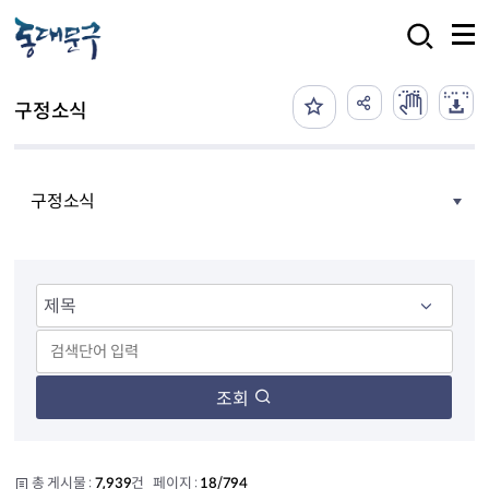
본문 바로가기
검색
구정소식
구정소식
조회
총 게시물 :
7,939
건 페이지 :
18/794