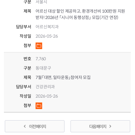
구분
서울시
제목
어르신 대상 할인 제공하고, 환경개선비 100만원 지원
받자! 2026년 「시니어 동행상점」 모집(기간 연장)
담당부서
어르신복지과
작성일
2026-05-26
첨부
번호
7,760
구분
동대문구
제목
7월「대면, 일타운동」참여자 모집
담당부서
건강관리과
작성일
2026-05-26
첨부
이전 페이지
다음 페이지