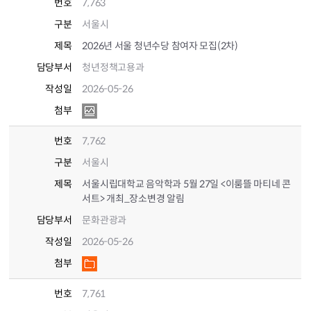
번호
7,763
구분
서울시
제목
2026년 서울 청년수당 참여자 모집(2차)
담당부서
청년정책고용과
작성일
2026-05-26
첨부
번호
7,762
구분
서울시
제목
서울시립대학교 음악학과 5월 27일 <이룸뜰 마티네 콘
서트> 개최_장소변경 알림
담당부서
문화관광과
작성일
2026-05-26
첨부
번호
7,761