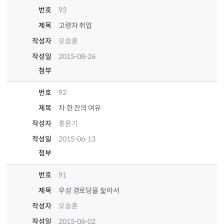
번호
93
제목
고령자 취업
작성자
오승훈
작성일
2015-08-26
첨부
번호
92
제목
차 한 잔의 여유
작성자
홍윤기
작성일
2015-06-13
첨부
번호
91
제목
우성 경로당을 찿아서
작성자
오승훈
작성일
2015-06-02