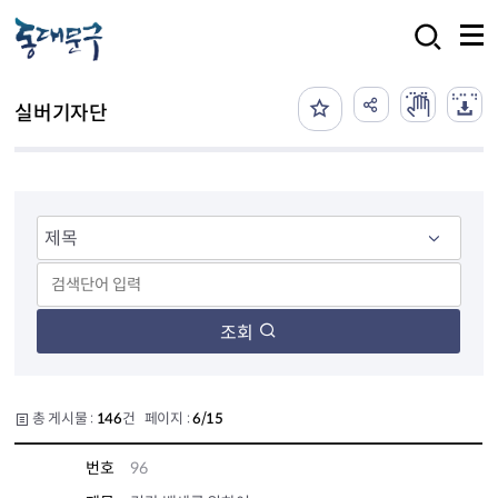
본문 바로가기
검색
실버기자단
조회
총 게시물 :
146
건 페이지 :
6/15
번호
96