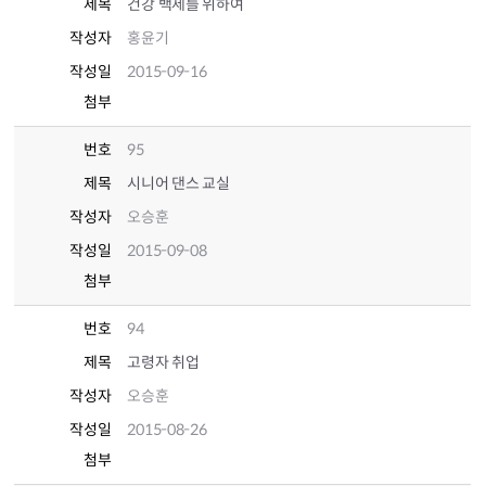
제목
건강 백세를 위하여
작성자
홍윤기
작성일
2015-09-16
첨부
번호
95
제목
시니어 댄스 교실
작성자
오승훈
작성일
2015-09-08
첨부
번호
94
제목
고령자 취업
작성자
오승훈
작성일
2015-08-26
첨부