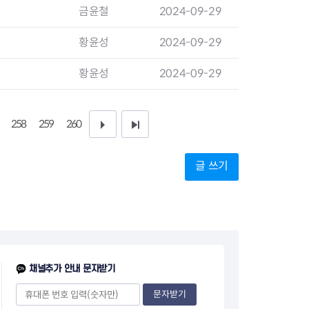
지원센터
도시디자인
금윤철
2024-09-29
비쿠폰 안내
건설공사알림
장안동283-1일대 개발사업
황윤성
2024-09-29
역세권 활성화사업
황윤성
장안동 일대 종합발전계획 수
2024-09-29
립
서울도시공간포털
지역주택조합사업
258
259
260
다
끝
음
페
글 쓰기
1
이
0
지
페
이
채널추가 안내 문자받기
지
문자받기