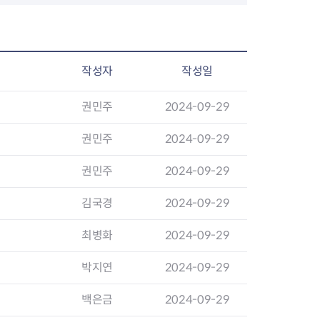
장협의체
작성자
작성일
년아지트
권민주
2024-09-29
권민주
2024-09-29
권민주
2024-09-29
식
도시정비소식
금지원
공동주택현황
김국경
2024-09-29
소개
사이트
고향사랑기부제
정비사업구역현황
청방법 및 처리
센터
답례물품
재건축
최병화
2024-09-29
공표
착한가격업소
재개발
민원신청
착한가격업소 추천
재정비촉진
박지연
2024-09-29
물가정보
지구단위계획
석면해체·제거일정
백은금
2024-09-29
 기업
청량리 중심지 육성