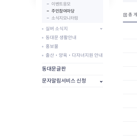
자주묻는질문
유관기관소식
월별행사달력
원어민 화상영어
이벤트응모
새소식
공모사업 알림방
동국 천문대
주민참여마당
총 게
코로나19
동대문교육협력특화지구
소식지모니터링
교육경비보조금 지원
실버 소식지
동대문 생활안내
홍보물
출산‧양육‧다자녀지원 안내
AI 사업 등록 관리제
동대문글판
동대문구 AI 사업 현황
지리교통소식
문화체육소식
문자알림서비스 신청
도로명주소 안내
행사 및 프로그
국내도시
상세주소 부여제도
이용안내
문화체육시설
국외도시
지리정보
공원녹지현황
자매도시 혜택
대중교통
단체안내
직거래장터쇼핑몰
자전거
동대문문화재단
주차장
우회전알리미