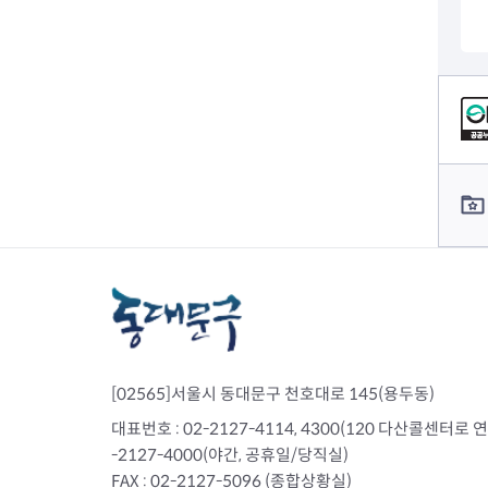
전세사기피해
컨텐츠 정보
컨텐츠 담당자 정보
[02565]서울시 동대문구 천호대로 145(용두동)
대표번호 : 02-2127-4114, 4300(120 다산콜센터로 연결)
-2127-4000(야간, 공휴일/당직실)
FAX : 02-2127-5096 (종합상황실)