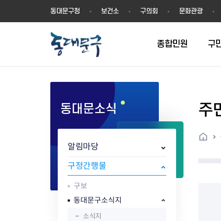
동
동대문구청
보건소
구의회
문화관광
대
문
구
종합민원
구
주
동대문소식
민원실안내
온라인접수
구정소식
주요업무계획(2024년~)
역사
교육소식
여권
구민제안
구보
예산일반현황
휘장(CI)
일자리소식
온라인번호표 발급(대기현황)
온라인접수내역
보도자료
주요업무계획(~2023년)
상징물
교육프로그램
세무
설문조사
동대문구소식지
주민참여예산제
상징말(BI)
일자리센터
홈
민원편람(민원서식)
언론보도
주요업무성과
홍보동영상
자치회관
건설관리
실버 소식지
지방재정공시
캐릭터
직업소개사업
알림마당
무인민원발급기
포토구정
비전 2026
기본현황
정보화교육
자동차·교통
동대문 생활안
중기지방재정계
슬로건
동행일자리사업
민원편의시책 및 제도
고시공고
동대문구청장직 인수위원회 백
행정구역
여성복지관
부동산
홍보물
세입,세출예산 
캐치프레이즈
지역공동체일자
구정간행물
가족관계등록 제신고 후속절차
입법예고
서
꽃의 도시
평생학습관
건축
출산‧양육‧다
예산낭비신고
도시브랜드
구보
원스톱 통합안내
문화행사
월중주요행사
Walking City
교육지원센터
정보통신
예산낭비절감제
그린나래 동대
행정서비스헌장
강좌교육
정책실명제
구민 아카데미 신청
자료실
동대문구소식지
어디서나민원
추진현황
채용공고
수상현황
민방위
재정(예산)용어
소식지