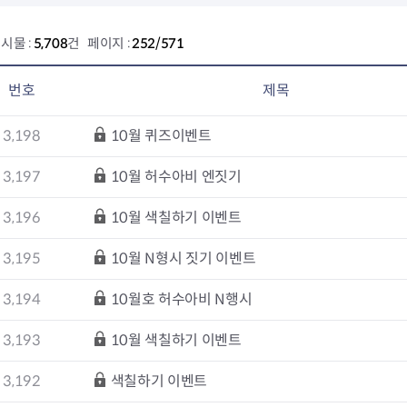
회의공개
답십리2동
출산육아
공유재산 정보
장안1동
주거
시물 :
5,708
건 페이지 :
252/571
조직운영 핵심지표
장안2동
보듬누리
위원회 현황
청량리동
지역사회보
번호
제목
동대문구 기억여행
회기동
자원봉사
공공데이터개방
휘경1동
보훈
휘경2동
DDM 청소
3,198
10월 퀴즈이벤트
이문1동
3,197
10월 허수아비 엔짓기
이문2동
3,196
10월 색칠하기 이벤트
청소환경소식
지역경제소
램
쓰레기배출및수거
중소기업자
3,195
10월 N형시 짓기 이벤트
공직자부조리신고
종량제봉투 및 납부필증
옴부즈만 
기업 관련 
하도급부조리신고
대형폐기물신청
고충민원 신
사이버창업
3,194
10월호 허수아비 N행시
공익신고
재활용센터
조사결과 
동대문구 
부패행위신고
정화조청소
옴부즈만 
숨어있는 
3,193
10월 색칠하기 이벤트
행동강령위반신고
환경오염현황
장바구니 
복지·보조금 부정신고
환경개선부담금
전통시장
3,192
색칠하기 이벤트
구민고객의 권리
환경제도
사회적경제