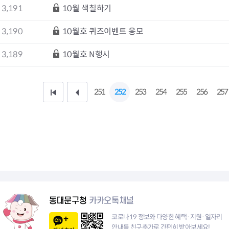
청렴자료방
석면건축물 DB
ESG경제
3,191
10월 색칠하기
감사실시결과
탄소중립 생활 실천 캠페인
민생회복소
구민감사참여
보행환경 개선사업
3,190
10월호 퀴즈이벤트 응모
업무추진비 공개
공중화장실 찾기
3,189
10월호 N행시
보조금공개
탄소중립지원센터
구민감사관활동
251
252
253
254
255
256
257
처
이
음
전
페
1
이
0
지
페
이
동대문구청
카카오톡채널
지
코로나19 정보와 다양한 혜택·지원·일자리
안내를 친구추가로 간편히 받아보세요!