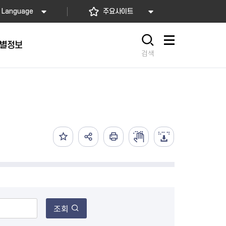
Language
주요사이트
별정보
사이트맵
검색
동대문
문자알림서비스
칭찬합시다
자치법규
교육기관
재난안전소식
상담민원)
 문자 알림
 통합돌봄사업
나눔의 장터마당
행정규제개혁
공공기관
안전문화운동
담창구
관 시설 안내
행정처분
우리 동네 안전지도
체 접수
온라인행정심판
재난별 행동요령
 신고
주민조례청구
안전보험·공제
법률상담
안전 체험·교육
재난유형별 주요정책사업
재난약자 행동요령
조회
시