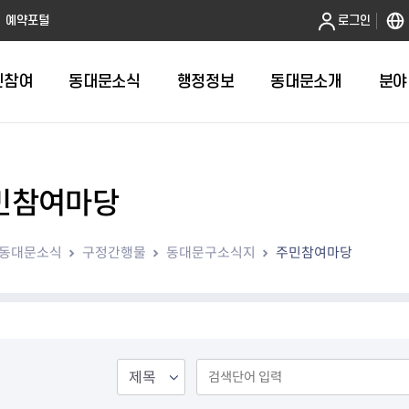
본문 바로가기
예약포털
로그인
민참여
동대문소식
행정정보
동대문소개
분야
민참여마당
인터넷민원발급
정보공개제도안내
조직도
청년소식
민원FAQ
공유도시 
동대문구 
발주계획
한눈에보기
복지소식
도
보건소인터넷민원발급
비공개세부기준
직원검색
서울청년센터 동대문
국민신문고(
공유게시판
주정차 단속
입찰정보
민원안내
의료·요양
동대문소식
구정간행물
동대문구소식지
주민참여마당
대형폐기물신청
행정정보 사전공표
청사안내
DDM 청년창업센터
민원통합상
공유공간 대
계약현황
위원회
바우처사업
내
획
거주자우선주차신청
정보공개청구 TOP 10
찾아오시는 길
취업역량 강화
적극행정
계약 희망업
신설동
복지시설
운용현황
리사업
온라인현수막신청
정보목록
동대문구청 이용지도
참여문화 조성
바가지 요금
관련정보
용두동
아동청소년
자녀지원 안내
청년 행정체험단 신청
결재문서 공개
관련링크
제기동
노인
안
문구
업무추진비 공개
청년정책 문자알림서비스
전농1동
저소득
지출집행내역 공개
전농2동
장애인
사전
보조금공개
답십리1동
여성친화도