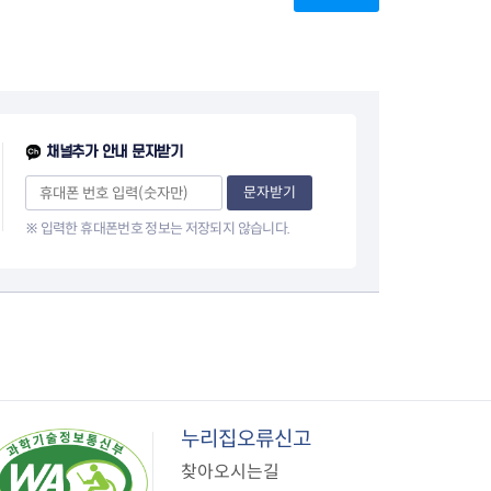
지원센터
이
도시디자인
비쿠폰 안내
건설공사알림
지
장안동283-1일대 개발사업
역세권 활성화사업
장안동 일대 종합발전계획 수
립
채널추가 안내 문자받기
서울도시공간포털
문자받기
지역주택조합사업
※ 입력한 휴대폰번호 정보는 저장되지 않습니다.
누리집오류신고
찾아오시는길