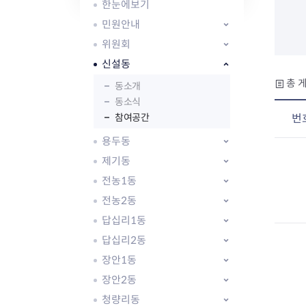
자주묻는질문
유관기관소식
월별행사달력
원어민 화상영어
한눈에보기
새소식
공모사업 알림방
동국 천문대
민원안내
코로나19
동대문교육협력특화지구
위원회
교육경비보조금 지원
신설동
총 게
동소개
동소식
참여공간
번
용두동
AI 사업 등록 관리제
제기동
동대문구 AI 사업 현황
지리교통소식
문화체육소식
전농1동
도로명주소 안내
행사 및 프로그
국내도시
상세주소 부여제도
이용안내
문화체육시설
전농2동
국외도시
지리정보
공원녹지현황
답십리1동
자매도시 혜택
대중교통
단체안내
답십리2동
직거래장터쇼핑몰
자전거
동대문문화재단
장안1동
주차장
우회전알리미
장안2동
청량리동