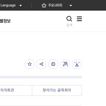
Language
주요사이트
별정보
사이트맵
검색
동대문
문자알림서비스
칭찬합시다
자치법규
교육기관
재난안전소식
상담민원)
 문자 알림
 통합돌봄사업
나눔의 장터마당
행정규제개혁
공공기관
안전문화운동
담창구
관 시설 안내
행정처분
우리 동네 안전지도
체 접수
온라인행정심판
재난별 행동요령
 신고
주민조례청구
안전보험·공제
법률상담
안전 체험·교육
재난유형별 주요정책사업
자치회관
찾아가는 골목회의
재난약자 행동요령
시