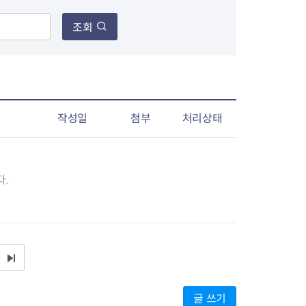
조회
장협의체
년아지트
름
작성일
첨부
처리상태
식
도시정비소식
.
금지원
공동주택현황
소개
사이트
고향사랑기부제
정비사업구역현황
청방법 및 처리
센터
답례물품
재건축
공표
착한가격업소
재개발
민원신청
착한가격업소 추천
재정비촉진
끝
물가정보
지구단위계획
석면해체·제거일정
페
 기업
청량리 중심지 육성
글 쓰기