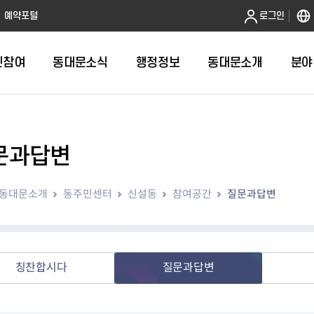
본문 바로가기
예약포털
로그인
민참여
동대문소식
행정정보
동대문소개
분야
문과답변
인터넷민원발급
정보공개제도안내
조직도
청년소식
민원FAQ
공유도시 
동대문구 
발주계획
한눈에보기
복지소식
도
보건소인터넷민원발급
비공개세부기준
직원검색
서울청년센터 동대문
국민신문고(
공유게시판
주정차 단속
입찰정보
민원안내
의료·요양
동대문소개
동주민센터
신설동
참여공간
질문과답변
대형폐기물신청
행정정보 사전공표
청사안내
DDM 청년창업센터
민원통합상
공유공간 대
계약현황
위원회
바우처사업
내
획
거주자우선주차신청
정보공개청구 TOP 10
찾아오시는 길
취업역량 강화
적극행정
계약 희망업
신설동
복지시설
운용현황
리사업
온라인현수막신청
정보목록
동대문구청 이용지도
참여문화 조성
바가지 요금
관련정보
용두동
아동청소년
자녀지원 안내
청년 행정체험단 신청
결재문서 공개
관련링크
제기동
노인
안
문구
업무추진비 공개
청년정책 문자알림서비스
전농1동
저소득
칭찬합시다
질문과답변
지출집행내역 공개
전농2동
장애인
사전
보조금공개
답십리1동
여성친화도