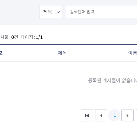
회의공개
답십리2동
출산육아
공유재산 정보
장안1동
주거
조직운영 핵심지표
장안2동
보듬누리
위원회 현황
청량리동
지역사회보
동대문구 기억여행
회기동
자원봉사
시물 :
0
건 페이지 :
1/1
공공데이터개방
휘경1동
보훈
휘경2동
DDM 청소
이문1동
호
제목
이
이문2동
청소환경소식
지역경제소
등록된 게시물이 없습니다
램
쓰레기배출및수거
중소기업자
공직자부조리신고
종량제봉투 및 납부필증
옴부즈만 
기업 관련 
하도급부조리신고
대형폐기물신청
고충민원 신
사이버창업
공익신고
재활용센터
조사결과 
동대문구 
부패행위신고
정화조청소
옴부즈만 
숨어있는 
1
처
이
다
행동강령위반신고
환경오염현황
장바구니 
복지·보조금 부정신고
환경개선부담금
전통시장
음
전
음
구민고객의 권리
환경제도
사회적경제