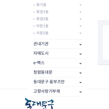
회기동
휘경1동
휘경2동
이문1동
이문2동
관내기관
자매도시
e-팩스
부동산소식
조상땅찾기
청렴동대문
부동산중개업소현황
동대문구 옴부즈만
부동산중개업 알림판
부동산중개보수(중개수수료)
고향사랑기부제
바뀐지번찾기
토지등급열기
개별공시지가