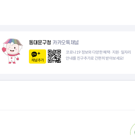
청렴자료방
석면건축물 DB
페
1
ESG경제
1
감사실시결과
탄소중립 생활 실천 캠페인
민생회복소
이
0
0
구민감사참여
보행환경 개선사업
업무추진비 공개
공중화장실 찾기
지
페
페
보조금공개
탄소중립지원센터
구민감사관활동
이
이
동대문구청
카카오톡채널
지
지
코로나19 정보와 다양한 혜택·지원·일자리
안내를 친구추가로 간편히 받아보세요!
채널추가