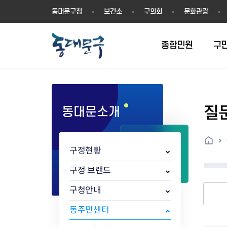
동
동대문구청
보건소
구의회
문화관광
대
문
구
종합민원
구
질
동대문소개
민원실안내
온라인접수
구정소식
주요업무계획(2024년~)
역사
교육소식
여권
구민제안
구보
예산일반현황
휘장(CI)
일자리소식
온라인번호표 발급(대기현황)
온라인접수내역
보도자료
주요업무계획(~2023년)
상징물
교육프로그램
세무
설문조사
동대문구소식지
주민참여예산제
상징말(BI)
일자리센터
홈
민원편람(민원서식)
언론보도
주요업무성과
홍보동영상
자치회관
건설관리
실버 소식지
지방재정공시
캐릭터
직업소개사업
구정현황
무인민원발급기
포토구정
비전 2026
기본현황
정보화교육
자동차·교통
동대문 생활안
중기지방재정계
슬로건
동행일자리사업
민원편의시책 및 제도
고시공고
동대문구청장직 인수위원회 백
행정구역
여성복지관
부동산
홍보물
세입,세출예산 
캐치프레이즈
지역공동체일자
구정 브랜드
가족관계등록 제신고 후속절차
입법예고
서
꽃의 도시
평생학습관
건축
출산‧양육‧다
예산낭비신고
도시브랜드
구청안내
원스톱 통합안내
문화행사
월중주요행사
Walking City
교육지원센터
정보통신
예산낭비절감제
그린나래 동대
행정서비스헌장
강좌교육
정책실명제
구민 아카데미 신청
자료실
동주민센터
어디서나민원
추진현황
채용공고
수상현황
민방위
재정(예산)용어