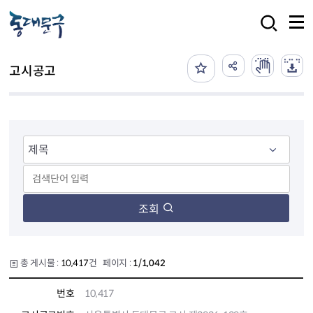
본문 바로가기
검색
고시공고
조회
총 게시물 :
10,417
건 페이지 :
1/1,042
번호
10,417