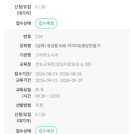
신청/모집
0 / 20
(대기자)
접수상태
접수예정
번호
234
강좌명
(심화) 생성형 AI로 이미지&영상만들기
기관명
스마트도시과
교육장
전농교육장(답십리로26길 6, 2층)
접수기간
/
2026-08-21
~2026-08-26
교육기간
2026-09-01
~2026-09-29
교육요일
화 목
/시간
09:30 ~ 12:00
선발방법
추첨
신청/모집
0 / 20
(대기자)
접수상태
접수예정