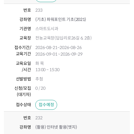
번호
233
강좌명
(기초) 파워포인트 기초(2021)
기관명
스마트도시과
교육장
전농교육장(답십리로26길 6, 2층)
접수기간
/
2026-08-21
~2026-08-26
교육기간
2026-09-01
~2026-09-29
교육요일
화 목
/시간
13:00 ~ 15:30
선발방법
추첨
신청/모집
0 / 20
(대기자)
접수상태
접수예정
번호
232
강좌명
(활용) 인터넷 활용(엣지)