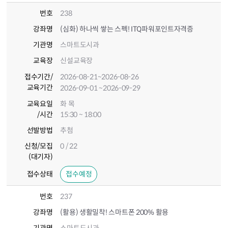
번호
238
강좌명
(심화) 하나씩 쌓는 스펙! ITQ파워포인트자격증
기관명
스마트도시과
교육장
신설교육장
접수기간
/
2026-08-21
~2026-08-26
교육기간
2026-09-01
~2026-09-29
교육요일
화 목
/시간
15:30 ~ 18:00
선발방법
추첨
신청/모집
0 / 22
(대기자)
접수상태
접수예정
번호
237
강좌명
(활용) 생활밀착! 스마트폰 200% 활용