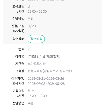
교육요일
월 수
/시간
13:00 ~ 15:30
선발방법
추첨
신청/모집
0 / 20
(대기자)
접수상태
접수예정
번호
235
강좌명
(기초) 인터넷 기초(엣지)
기관명
스마트도시과
교육장
전농교육장(답십리로26길 6, 2층)
접수기간
/
2026-08-21
~2026-08-26
교육기간
2026-09-02
~2026-09-28
교육요일
월 수
/시간
15:30 ~ 18:00
선발방법
추첨