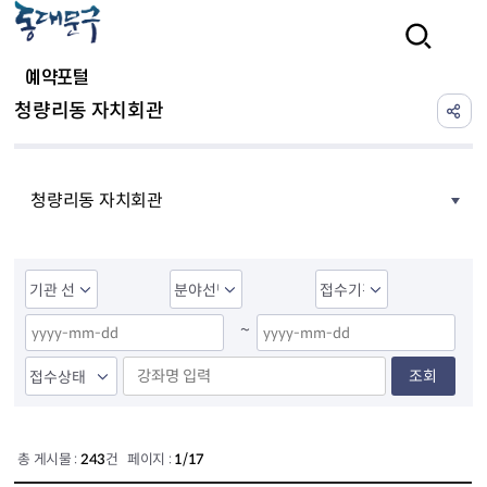
본문 바로가기
검색
예약포털
청량리동 자치회관
청량리동 자치회관
~
조회
총 게시물 :
243
건 페이지 :
1/17