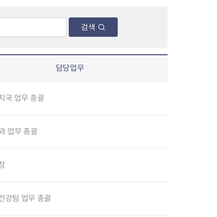
검색
장협의체
담당업무
년아지트
지국 업무 총괄
식
도시정비소식
금지원
공동주택현황
과 업무 총괄
소개
사이트
고향사랑기부제
정비사업구역현황
청방법 및 처리
센터
답례물품
재건축
공표
착한가격업소
재개발
장
민원신청
착한가격업소 추천
재정비촉진
물가정보
지구단위계획
건강팀 업무 총괄
석면해체·제거일정
 기업
청량리 중심지 육성