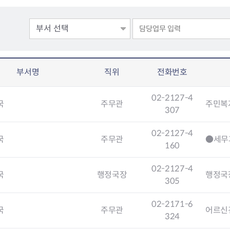
회의공개
답십리2동
출산육아
공유재산 정보
장안1동
주거
조직운영 핵심지표
장안2동
보듬누리
위원회 현황
청량리동
지역사회보
동대문구 기억여행
회기동
자원봉사
공공데이터개방
휘경1동
보훈
부서명
직위
전화번호
휘경2동
DDM 청소
이문1동
02-2127-4
이문2동
국
주무관
주민복
307
청소환경소식
지역경제소
02-2127-4
램
쓰레기배출및수거
중소기업자
국
주무관
●세무
160
공직자부조리신고
종량제봉투 및 납부필증
옴부즈만 
기업 관련 
하도급부조리신고
대형폐기물신청
고충민원 신
사이버창업
02-2127-4
공익신고
재활용센터
조사결과 
동대문구 
국
행정국장
행정국
305
부패행위신고
정화조청소
옴부즈만 
숨어있는 
행동강령위반신고
환경오염현황
장바구니 
02-2171-6
국
주무관
어르신
복지·보조금 부정신고
환경개선부담금
전통시장
324
구민고객의 권리
환경제도
사회적경제