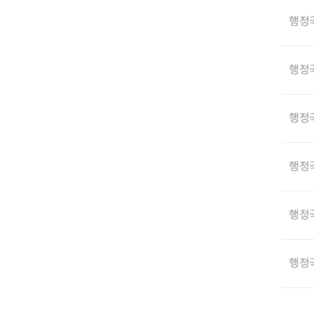
행정
행정
행정
행정
부동산소식
조상땅찾기
행정
부동산중개업소현황
부동산중개업 알림판
부동산중개보수(중개수수료)
행정
바뀐지번찾기
토지등급열기
개별공시지가