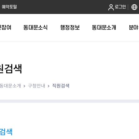
본문 바로가기
예약포털
로그인
민참여
동대문소식
행정정보
동대문소개
분야
원검색
인터넷민원발급
정보공개제도안내
조직도
청년소식
민원FAQ
공유도시 
동대문구 
발주계획
한눈에보기
복지소식
도
보건소인터넷민원발급
비공개세부기준
직원검색
서울청년센터 동대문
국민신문고(
공유게시판
주정차 단속
입찰정보
민원안내
의료·요양
동대문소개
구청안내
직원검색
대형폐기물신청
행정정보 사전공표
청사안내
DDM 청년창업센터
민원통합상
공유공간 대
계약현황
위원회
바우처사업
내
획
거주자우선주차신청
정보공개청구 TOP 10
찾아오시는 길
취업역량 강화
적극행정
계약 희망업
신설동
복지시설
운용현황
리사업
온라인현수막신청
정보목록
동대문구청 이용지도
참여문화 조성
바가지 요금
관련정보
용두동
아동청소년
자녀지원 안내
청년 행정체험단 신청
결재문서 공개
관련링크
제기동
노인
안
문구
업무추진비 공개
청년정책 문자알림서비스
전농1동
저소득
지출집행내역 공개
전농2동
장애인
검색
사전
보조금공개
답십리1동
여성친화도