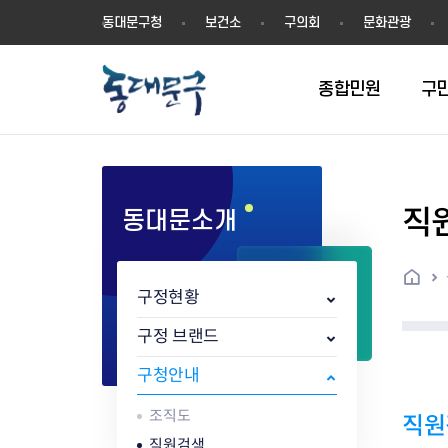
동
동대문구청
보건소
구의회
문화관광
대
문
구
종합민원
구
직
동대문소개
민원실안내
온라인접수
구정소식
주요업무계획(2024년~)
역사
교육소식
여권
구민제안
구보
예산일반현황
휘장(CI)
일자리소식
온라인번호표 발급(대기현황)
온라인접수내역
보도자료
주요업무계획(~2023년)
상징물
교육프로그램
세무
설문조사
동대문구소식지
주민참여예산제
상징말(BI)
일자리센터
홈
민원편람(민원서식)
언론보도
주요업무성과
홍보동영상
자치회관
건설관리
실버 소식지
지방재정공시
캐릭터
직업소개사업
구정현황
무인민원발급기
포토구정
비전 2026
기본현황
정보화교육
자동차·교통
동대문 생활안
중기지방재정계
슬로건
동행일자리사업
민원편의시책 및 제도
고시공고
동대문구청장직 인수위원회 백
행정구역
여성복지관
부동산
홍보물
세입,세출예산 
캐치프레이즈
지역공동체일자
구정 브랜드
가족관계등록 제신고 후속절차
입법예고
서
꽃의 도시
평생학습관
건축
출산‧양육‧다
예산낭비신고
도시브랜드
구청안내
원스톱 통합안내
문화행사
월중주요행사
Walking City
교육지원센터
정보통신
예산낭비절감제
그린나래 동대
행정서비스헌장
강좌교육
정책실명제
구민 아카데미 신청
자료실
조직도
직원
어디서나민원
추진현황
채용공고
수상현황
민방위
재정(예산)용어
직원검색