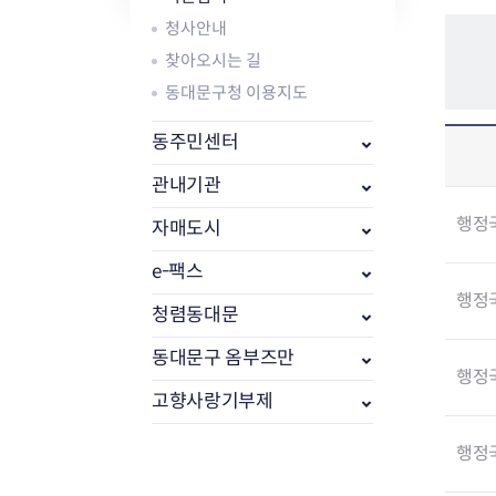
자주묻는질문
유관기관소식
월별행사달력
원어민 화상영어
청사안내
새소식
공모사업 알림방
동국 천문대
코로나19
동대문교육협력특화지구
찾아오시는 길
교육경비보조금 지원
동대문구청 이용지도
동주민센터
관내기관
행정
자매도시
AI 사업 등록 관리제
동대문구 AI 사업 현황
지리교통소식
문화체육소식
e-팩스
도로명주소 안내
행사 및 프로그
행정
청렴동대문
국내도시
상세주소 부여제도
이용안내
문화체육시설
국외도시
지리정보
공원녹지현황
동대문구 옴부즈만
자매도시 혜택
대중교통
단체안내
행정
직거래장터쇼핑몰
자전거
고향사랑기부제
동대문문화재단
주차장
행정
우회전알리미