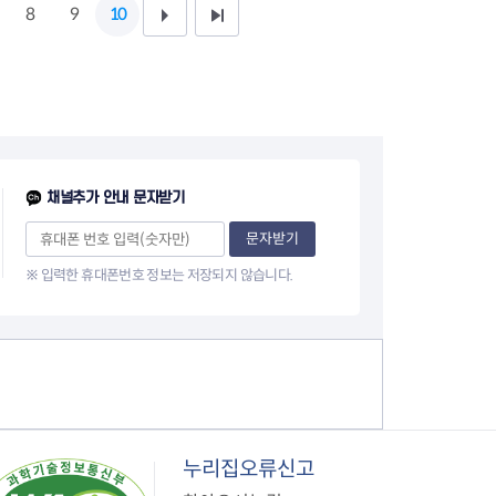
8
9
10
다
끝
음
페
1
이
0
지
페
채널추가 안내 문자받기
이
문자받기
※ 입력한 휴대폰번호 정보는 저장되지 않습니다.
지
누리집오류신고