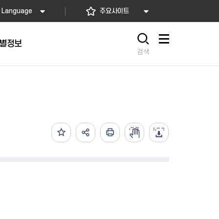
Language
주요사이트
별정보
사이트맵
검색
동대문
문자알림서비스
칭찬합시다
자치법규
교육기관
재난안전소식
상담민원)
 문자 알림
 통합돌봄사업
나눔의 장터마당
행정규제개혁
공공기관
안전문화운동
담창구
관 시설 안내
행정처분
우리 동네 안전지도
체 접수
온라인행정심판
재난별 행동요령
 신고
주민조례청구
안전보험·공제
법률상담
안전 체험·교육
재난유형별 주요정책사업
재난약자 행동요령
시