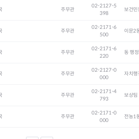
청렴자료방
석면건축물 DB
ESG경제
02-2127-5
국
주무관
보건민
감사실시결과
탄소중립 생활 실천 캠페인
민생회복소
398
구민감사참여
보행환경 개선사업
업무추진비 공개
공중화장실 찾기
02-2171-6
국
주무관
이문2동
보조금공개
탄소중립지원센터
500
구민감사관활동
02-2171-6
국
주무관
동 행
220
02-2127-0
국
주무관
자치행
000
02-2171-4
국
주무관
보상팀
793
02-2171-0
국
주무관
전농1
000