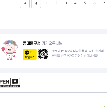
1
2
3
4
5
6
7
처
이
음
전
페
1
이
0
지
페
동대문구청
카카오톡채널
이
코로나19 정보와 다양한 혜택·지원·일자리
안내를 친구추가로 간편히 받아보세요!
채널추가
지