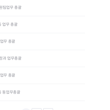
지원센터
도시디자인
원팀업무 총괄
비쿠폰 안내
건설공사알림
장안동283-1일대 개발사업
역세권 활성화사업
 업무 총괄
장안동 일대 종합발전계획 수
립
서울도시공간포털
정업무 총괄
지역주택조합사업
정과 업무총괄
 업무 총괄
동 동업무총괄