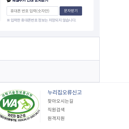
채널추가 안내 문자받기
지원센터
도시디자인
비쿠폰 안내
건설공사알림
문자받기
장안동283-1일대 개발사업
※ 입력한 휴대폰번호 정보는 저장되지 않습니다.
역세권 활성화사업
장안동 일대 종합발전계획 수
립
서울도시공간포털
지역주택조합사업
누리집오류신고
찾아오시는길
직원검색
원격지원