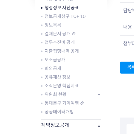
자주묻는질문
유관기관소식
월별행사달력
원어민 화상영어
행정정보 사전공표
새소식
공모사업 알림방
동국 천문대
담당
코로나19
동대문교육협력특화지구
정보공개청구 TOP 10
교육경비보조금 지원
정보목록
내용
결재문서 공개
업무추진비 공개
첨부
지출집행내역 공개
보조금공개
AI 사업 등록 관리제
목
회의공개
동대문구 AI 사업 현황
지리교통소식
문화체육소식
공유재산 정보
도로명주소 안내
행사 및 프로그
조직운영 핵심지표
국내도시
상세주소 부여제도
이용안내
문화체육시설
국외도시
지리정보
공원녹지현황
위원회 현황
자매도시 혜택
대중교통
단체안내
동대문구 기억여행
직거래장터쇼핑몰
자전거
동대문문화재단
공공데이터개방
주차장
우회전알리미
계약정보공개