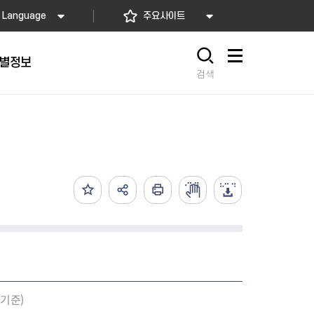
Language
주요사이트
별정보
사이트맵
검색
동대문
문자알림서비스
칭찬합시다
자치법규
교육기관
재난안전소식
상담민원)
 문자 알림
 통합돌봄사업
나눔의 장터마당
행정규제개혁
공공기관
안전문화운동
담창구
관 시설 안내
행정처분
우리 동네 안전지도
체 접수
온라인행정심판
재난별 행동요령
 신고
주민조례청구
안전보험·공제
법률상담
안전 체험·교육
재난유형별 주요정책사업
재난약자 행동요령
.기준)
시