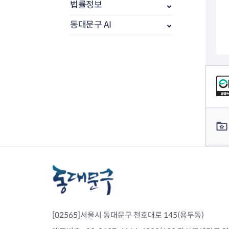
법률정보
동대문구 AI
컨텐츠 정보
컨텐츠 담당자 정보
부동산소식
조상땅찾기
부동산중개업소현황
부동산중개업 알림판
부동산중개보수(중개수수료)
바뀐지번찾기
토지등급열기
[02565]서울시 동대문구 천호대로 145(용두동)
개별공시지가