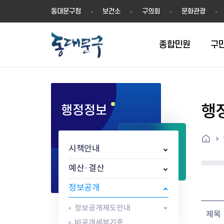
동
동대문구청
보건소
구의회
문화관광
대
문
구
종합민원
구
행
행정정보
민원실안내
온라인접수
구정소식
주요업무계획(2024년~)
역사
교육소식
여권
구민제안
구보
예산일반현황
휘장(CI)
일자리소식
온라인번호표 발급(대기현황)
온라인접수내역
보도자료
주요업무계획(~2023년)
상징물
교육프로그램
세무
설문조사
동대문구소식지
주민참여예산제
상징말(BI)
일자리센터
홈
민원편람(민원서식)
언론보도
주요업무성과
홍보동영상
자치회관
건설관리
실버 소식지
지방재정공시
캐릭터
직업소개사업
시책안내
무인민원발급기
포토구정
비전 2026
기본현황
정보화교육
자동차·교통
동대문 생활안
중기지방재정계
슬로건
동행일자리사업
민원편의시책 및 제도
고시공고
동대문구청장직 인수위원회 백
행정구역
여성복지관
부동산
홍보물
세입,세출예산 
캐치프레이즈
지역공동체일자
예산·결산
가족관계등록 제신고 후속절차
입법예고
서
꽃의 도시
평생학습관
건축
출산‧양육‧다
예산낭비신고
도시브랜드
정보공개
원스톱 통합안내
문화행사
월중주요행사
Walking City
교육지원센터
정보통신
예산낭비절감제
그린나래 동대
행정서비스헌장
강좌교육
정책실명제
구민 아카데미 신청
자료실
정보공개제도안내
어디서나민원
추진현황
채용공고
수상현황
민방위
재정(예산)용어
제목
비공개세부기준