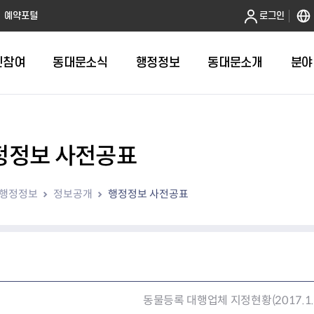
본문 바로가기
예약포털
로그인
민참여
동대문소식
행정정보
동대문소개
분야
정정보 사전공표
인터넷민원발급
정보공개제도안내
조직도
청년소식
민원FAQ
공유도시 
동대문구 
발주계획
한눈에보기
복지소식
도
보건소인터넷민원발급
비공개세부기준
직원검색
서울청년센터 동대문
국민신문고(
공유게시판
주정차 단속
입찰정보
민원안내
의료·요양
행정정보
정보공개
행정정보 사전공표
대형폐기물신청
행정정보 사전공표
청사안내
DDM 청년창업센터
민원통합상
공유공간 대
계약현황
위원회
바우처사업
내
획
거주자우선주차신청
정보공개청구 TOP 10
찾아오시는 길
취업역량 강화
적극행정
계약 희망업
신설동
복지시설
운용현황
리사업
온라인현수막신청
정보목록
동대문구청 이용지도
참여문화 조성
바가지 요금
관련정보
용두동
아동청소년
자녀지원 안내
청년 행정체험단 신청
결재문서 공개
관련링크
제기동
노인
안
문구
업무추진비 공개
청년정책 문자알림서비스
전농1동
저소득
지출집행내역 공개
전농2동
장애인
사전
보조금공개
동물등록 대행업체 지정현황(2017.1
답십리1동
여성친화도