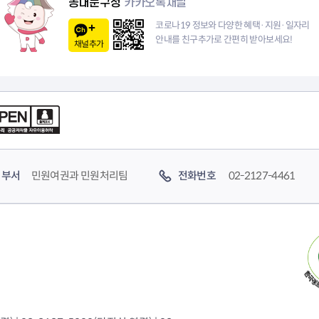
동대문구청
카카오톡채널
청렴자료방
석면건축물 DB
ESG경제
감사실시결과
탄소중립 생활 실천 캠페인
민생회복소
코로나19 정보와 다양한 혜택·지원·일자리
안내를 친구추가로 간편히 받아보세요!
구민감사참여
보행환경 개선사업
채널추가
업무추진비 공개
공중화장실 찾기
보조금공개
탄소중립지원센터
구민감사관활동
부서
민원여권과 민원처리팀
전화번호
02-2127-4461