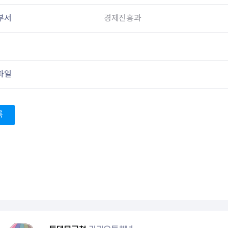
회의공개
답십리2동
출산육아
공유재산 정보
장안1동
주거
부서
경제진흥과
조직운영 핵심지표
장안2동
보듬누리
위원회 현황
청량리동
지역사회보
동대문구 기억여행
회기동
자원봉사
공공데이터개방
휘경1동
보훈
파일
휘경2동
DDM 청소
이문1동
이문2동
록
청소환경소식
지역경제소
램
쓰레기배출및수거
중소기업자
공직자부조리신고
종량제봉투 및 납부필증
옴부즈만 
기업 관련 
하도급부조리신고
대형폐기물신청
고충민원 신
사이버창업
공익신고
재활용센터
조사결과 
동대문구 
부패행위신고
정화조청소
옴부즈만 
숨어있는 
행동강령위반신고
환경오염현황
장바구니 
복지·보조금 부정신고
환경개선부담금
전통시장
구민고객의 권리
환경제도
사회적경제