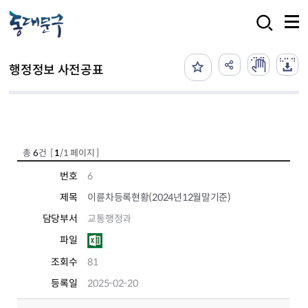
본문 바로가기
검색
행정정보 사전공표
총
6
건 [
1
/1 페이지 ]
번호
6
제목
이륜차등록현황(2024년12월말기준)
담당부서
교통행정과
파일
조회수
81
등록일
2025-02-20