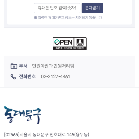
문자받기
※ 입력한 휴대폰번호 정보는 저장되지 않습니다.
컨텐츠 정보
컨텐츠 담당자 정보
부서
민원여권과 민원처리팀
전화번호
02-2127-4461
[02565]서울시 동대문구 천호대로 145(용두동)