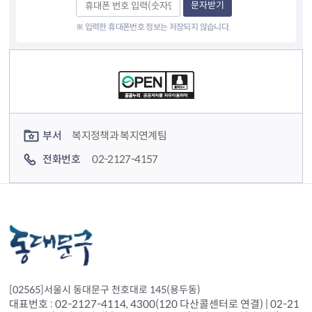
문자받기
※ 입력한 휴대폰번호 정보는 저장되지 않습니다.
컨텐츠 정보
컨텐츠 담당자 정보
부서
복지정책과 복지연계팀
전화번호
02-2127-4157
[02565]서울시 동대문구 천호대로 145(용두동)
대표번호 : 02-2127-4114, 4300(120 다산콜센터로 연결) | 02-21