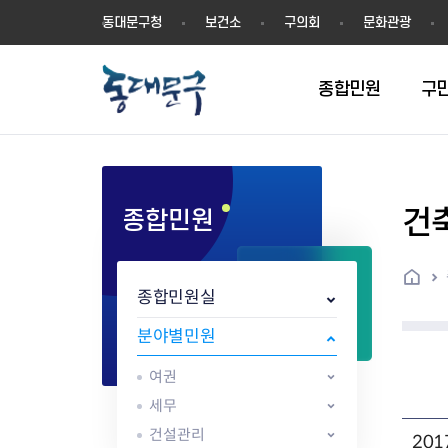
동
동대문구청
보건소
구의회
문화관광
대
문
구
종합민원
구
건
종합민원
민원실안내
온라인접수
구정소식
주요업무계획(2024년~)
역사
교육소식
여권
구민제안
구보
예산일반현황
휘장(CI)
일자리소식
온라인번호표 발급(대기현황)
온라인접수내역
보도자료
주요업무계획(~2023년)
상징물
교육프로그램
세무
설문조사
동대문구소식지
주민참여예산제
상징말(BI)
일자리센터
홈
민원편람(민원서식)
언론보도
주요업무성과
홍보동영상
자치회관
건설관리
실버 소식지
지방재정공시
캐릭터
직업소개사업
종합민원실
무인민원발급기
포토구정
비전 2026
기본현황
정보화교육
자동차·교통
동대문 생활안
중기지방재정계
슬로건
동행일자리사업
민원편의시책 및 제도
고시공고
동대문구청장직 인수위원회 백
행정구역
여성복지관
부동산
홍보물
세입,세출예산 
캐치프레이즈
지역공동체일자
분야별민원
가족관계등록 제신고 후속절차
입법예고
서
꽃의 도시
평생학습관
건축
출산‧양육‧다
예산낭비신고
도시브랜드
여권
원스톱 통합안내
문화행사
월중주요행사
Walking City
교육지원센터
정보통신
예산낭비절감제
그린나래 동대
행정서비스헌장
강좌교육
정책실명제
구민 아카데미 신청
자료실
세무
어디서나민원
추진현황
채용공고
수상현황
민방위
재정(예산)용어
건설관리
20