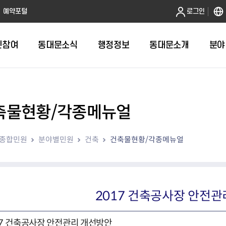
본문 바로가기
예약포털
로그인
민참여
동대문소식
행정정보
동대문소개
분야
축물현황/각종메뉴얼
인터넷민원발급
정보공개제도안내
조직도
청년소식
민원FAQ
공유도시 
동대문구 
발주계획
한눈에보기
복지소식
도
보건소인터넷민원발급
비공개세부기준
직원검색
서울청년센터 동대문
국민신문고(
공유게시판
주정차 단속
입찰정보
민원안내
의료·요양
종합민원
분야별민원
건축
건축물현황/각종메뉴얼
대형폐기물신청
행정정보 사전공표
청사안내
DDM 청년창업센터
민원통합상
공유공간 대
계약현황
위원회
바우처사업
내
획
거주자우선주차신청
정보공개청구 TOP 10
찾아오시는 길
취업역량 강화
적극행정
계약 희망업
신설동
복지시설
운용현황
리사업
온라인현수막신청
정보목록
동대문구청 이용지도
참여문화 조성
바가지 요금
관련정보
용두동
아동청소년
자녀지원 안내
청년 행정체험단 신청
결재문서 공개
관련링크
제기동
노인
안
문구
업무추진비 공개
청년정책 문자알림서비스
전농1동
저소득
2017 건축공사장 안전
지출집행내역 공개
전농2동
장애인
사전
보조금공개
답십리1동
여성친화도
17 건축공사장 안전관리 개선방안