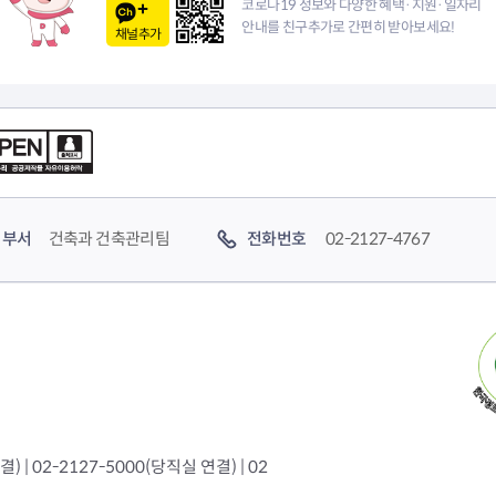
코로나19 정보와 다양한 혜택·지원·일자리
청렴자료방
석면건축물 DB
ESG경제
안내를 친구추가로 간편히 받아보세요!
채널추가
감사실시결과
탄소중립 생활 실천 캠페인
민생회복소
구민감사참여
보행환경 개선사업
업무추진비 공개
공중화장실 찾기
보조금공개
탄소중립지원센터
구민감사관활동
부서
건축과 건축관리팀
전화번호
02-2127-4767
 | 02-2127-5000(당직실 연결) | 02