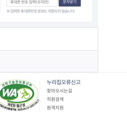
문자받기
지원센터
도시디자인
비쿠폰 안내
건설공사알림
※ 입력한 휴대폰번호 정보는 저장되지 않습니다.
장안동283-1일대 개발사업
역세권 활성화사업
장안동 일대 종합발전계획 수
립
서울도시공간포털
지역주택조합사업
누리집오류신고
찾아오시는길
직원검색
원격지원