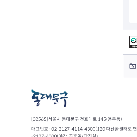
컨텐츠 정보
컨텐츠 담당자 정보
부동산소식
조상땅찾기
부동산중개업소현황
부동산중개업 알림판
부동산중개보수(중개수수료)
[02565]서울시 동대문구 천호대로 145(용두동)
바뀐지번찾기
토지등급열기
대표번호 : 02-2127-4114, 4300(120 다산콜센터로 연결)
개별공시지가
-2127-4000(야간, 공휴일/당직실)