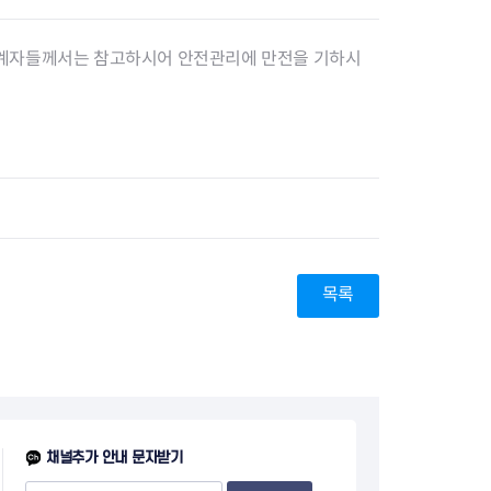
계자들께서는 참고하시어 안전관리에 만전을 기하시
장협의체
년아지트
식
도시정비소식
금지원
공동주택현황
목록
소개
사이트
고향사랑기부제
정비사업구역현황
청방법 및 처리
센터
답례물품
재건축
공표
착한가격업소
재개발
민원신청
착한가격업소 추천
재정비촉진
물가정보
지구단위계획
석면해체·제거일정
채널추가 안내 문자받기
 기업
청량리 중심지 육성