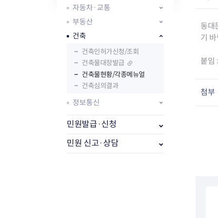
자주묻는질문
유관기관소식
월별행사달력
원어민 화상영어
자동차·교통
새소식
공모사업 알림방
동국 천문대
부동산
코로나19
동대문교육협력특화지구
동대
건축
교육경비보조금 지원
기 바
건축인허가신청/조회
붙임 
건축물대장발급
건축물현황/각종메뉴얼
건축심의결과
첨부
정보통신
AI 사업 등록 관리제
동대문구 AI 사업 현황
지리교통소식
문화체육소식
민원발급·신청
도로명주소 안내
행사 및 프로그
국내도시
상세주소 부여제도
이용안내
문화체육시설
민원 신고·상담
국외도시
지리정보
공원녹지현황
자매도시 혜택
대중교통
단체안내
직거래장터쇼핑몰
자전거
동대문문화재단
주차장
우회전알리미