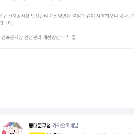
회의공개
답십리2동
출산육아
공유재산 정보
장안1동
주거
조직운영 핵심지표
장안2동
보듬누리
문구 건축공사장 안전관리 개선방안을 붙임과 같이 시행하오니 공사관
위원회 현황
청량리동
지역사회보
랍니다.
동대문구 기억여행
회기동
자원봉사
공공데이터개방
휘경1동
보훈
: 건축공사장 안전관리 개선방안 1부. 끝.
휘경2동
DDM 청소
이문1동
이문2동
청소환경소식
지역경제소
램
쓰레기배출및수거
중소기업자
공직자부조리신고
종량제봉투 및 납부필증
옴부즈만 
기업 관련 
하도급부조리신고
대형폐기물신청
고충민원 신
사이버창업
공익신고
재활용센터
조사결과 
동대문구 
부패행위신고
정화조청소
옴부즈만 
숨어있는 
행동강령위반신고
환경오염현황
장바구니 
복지·보조금 부정신고
환경개선부담금
전통시장
동대문구청
카카오톡채널
구민고객의 권리
환경제도
사회적경제