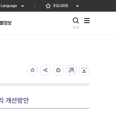
Language
주요사이트
별정보
사이트맵
검색
동대문
문자알림서비스
칭찬합시다
자치법규
교육기관
재난안전소식
상담민원)
 문자 알림
 통합돌봄사업
나눔의 장터마당
행정규제개혁
공공기관
안전문화운동
담창구
관 시설 안내
행정처분
우리 동네 안전지도
체 접수
온라인행정심판
재난별 행동요령
 신고
주민조례청구
안전보험·공제
법률상담
안전 체험·교육
재난유형별 주요정책사업
관리 개선방안
재난약자 행동요령
시