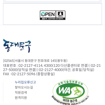
컨텐츠 정보
[02565]서울시 동대문구 천호대로 145(용두동)
대표번호 : 02-2127-4114, 4300(120 다산콜센터로 연결) | 02-21
27-5000(당직실 연결) | 02-2127-4000(야간, 공휴일/당직실)
FAX : 02-2127-5096 (종합상황실)
누리집오류신고
찾아오시는길
직원검색
원격지원