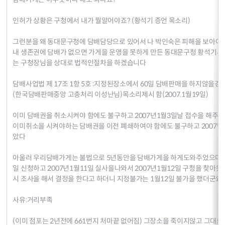
인허가 상황은 구청에서 내가 뭘알어야죠? (황석기 증언 목소리)
그런분을 왜 동대문구청에 담배담당으로 있어서 나 박인숙은 피해을 보아야 
내 생존권에 담배가 없으면 가게을 운영을 못하게 만든 동대문구청 황석기씨
는 구청장님을 상대로 법적인절차을 하겠습니다
담배사업법 제 17조 1항 5호 :지정된장소에서 60일 담배판매을 하지않을
(한국담배판매중앙 고충처리 이성난님)목소리제시 함(2007.1월19일)
이미 담배권을 취소시켜야 함에도 불구하고 2007년1월3일날 접수을 해주
이미취소을 시켜야하는 담배권을 이전 폐쇄하여야 함에도 불구하고 2007
았다
아울러 우리담배가게는 불법으로 5년동안을 담배가게을 하게도와주었으며 나
일 신청하고 2007년1월11일 실사을나와서 2007년1월12일 구청을 찾
시 조사을 해서 결정을 한다고 하더니 지정불가는 1월12일 불가을 했더군요
사유:거리부족
(이미 점포는 2년전에 661번지 처마끝 없어짐) 그장소을 죽이지않고 그대로