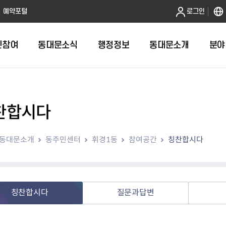
본문 바로가기
예약포털
로그인
민참여
동대문소식
행정정보
동대문소개
분야
찬합시다
인터넷민원발급
정보공개제도안내
조직도
청년소식
민원FAQ
공유도시 
동대문구 
발주계획
한눈에보기
복지소식
도
보건소인터넷민원발급
비공개세부기준
직원검색
서울청년센터 동대문
국민신문고(
공유게시판
주정차 단속
입찰정보
민원안내
의료·요양
동대문소개
동주민센터
휘경1동
참여공간
칭찬합시다
대형폐기물신청
행정정보 사전공표
청사안내
DDM 청년창업센터
민원통합상
공유공간 대
계약현황
위원회
바우처사업
내
획
거주자우선주차신청
정보공개청구 TOP 10
찾아오시는 길
취업역량 강화
적극행정
계약 희망업
신설동
복지시설
운용현황
리사업
온라인현수막신청
정보목록
동대문구청 이용지도
참여문화 조성
바가지 요금
관련정보
용두동
아동청소년
자녀지원 안내
청년 행정체험단 신청
결재문서 공개
관련링크
제기동
노인
안
문구
업무추진비 공개
청년정책 문자알림서비스
전농1동
저소득
칭찬합시다
질문과답변
지출집행내역 공개
전농2동
장애인
사전
보조금공개
답십리1동
여성친화도