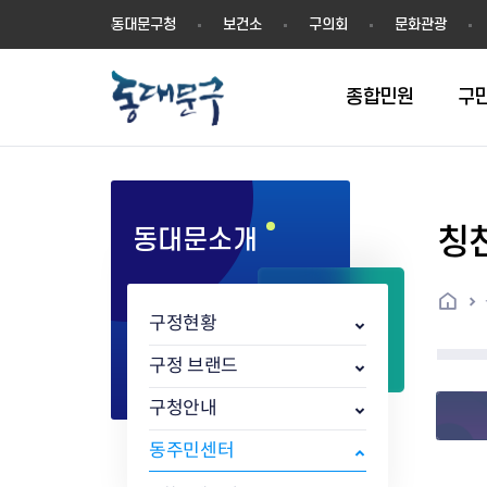
동
동대문구청
보건소
구의회
문화관광
대
문
구
종합민원
구
칭
동대문소개
민원실안내
온라인접수
구정소식
주요업무계획(2024년~)
역사
교육소식
여권
구민제안
구보
예산일반현황
휘장(CI)
일자리소식
온라인번호표 발급(대기현황)
온라인접수내역
보도자료
주요업무계획(~2023년)
상징물
교육프로그램
세무
설문조사
동대문구소식지
주민참여예산제
상징말(BI)
일자리센터
홈
민원편람(민원서식)
언론보도
주요업무성과
홍보동영상
자치회관
건설관리
실버 소식지
지방재정공시
캐릭터
직업소개사업
구정현황
무인민원발급기
포토구정
비전 2026
기본현황
정보화교육
자동차·교통
동대문 생활안
중기지방재정계
슬로건
동행일자리사업
민원편의시책 및 제도
고시공고
동대문구청장직 인수위원회 백
행정구역
여성복지관
부동산
홍보물
세입,세출예산 
캐치프레이즈
지역공동체일자
구정 브랜드
가족관계등록 제신고 후속절차
입법예고
서
꽃의 도시
평생학습관
건축
출산‧양육‧다
예산낭비신고
도시브랜드
구청안내
원스톱 통합안내
문화행사
월중주요행사
Walking City
교육지원센터
정보통신
예산낭비절감제
그린나래 동대
행정서비스헌장
강좌교육
정책실명제
구민 아카데미 신청
자료실
동주민센터
어디서나민원
추진현황
채용공고
수상현황
민방위
재정(예산)용어