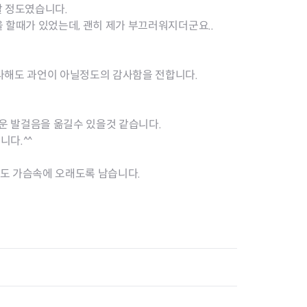
지원센터
도시디자인
할 정도였습니다.
비쿠폰 안내
건설공사알림
 할때가 있었는데, 괜히 제가 부끄러워지더군요..
장안동283-1일대 개발사업
역세권 활성화사업
장안동 일대 종합발전계획 수
다해도 과언이 아닐정도의 감사함을 전합니다.
립
서울도시공간포털
지역주택조합사업
 발걸음을 옮길수 있을것 같습니다.
다.^^
도 가슴속에 오래도록 남습니다.