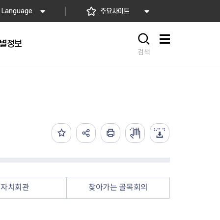
Language
주요사이트
별정보
사이트맵
검색
동대문
문자알림서비스
칭찬합시다
자치법규
교육기관
재난안전소식
상담민원)
 문자 알림
 통합돌봄사업
나눔의 장터마당
행정규제개혁
공공기관
안전문화운동
담창구
관 시설 안내
행정처분
우리 동네 안전지도
체 접수
온라인행정심판
재난별 행동요령
 신고
주민조례청구
안전보험·공제
법률상담
안전 체험·교육
재난유형별 주요정책사업
자치회관
찾아가는 골목회의
재난약자 행동요령
시