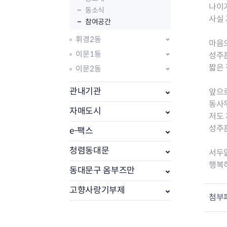
나이
동소식
사실 
참여공간
휘경2동
마음으
이문1동
성주
짧은 
이문2동
관내기관
앞으
동사
자매도시
저도 
성주
e-팩스
부동산소식
조상땅찾기
청렴동대문
서두없
부동산중개업소현황
행복
동대문구 옴부즈만
부동산중개업 알림판
부동산중개보수(중개수수료)
고향사랑기부제
첨부
바뀐지번찾기
토지등급열기
개별공시지가