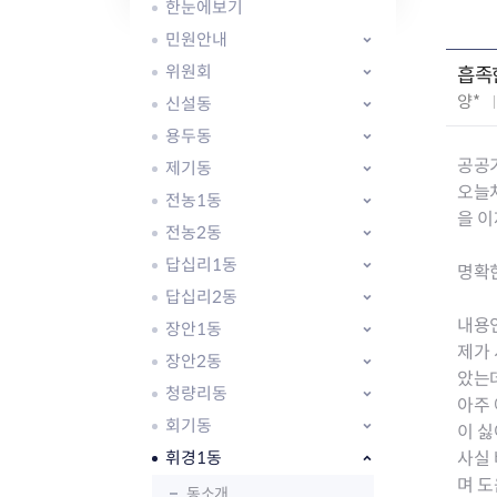
자주묻는질문
유관기관소식
월별행사달력
원어민 화상영어
한눈에보기
새소식
공모사업 알림방
동국 천문대
민원안내
코로나19
동대문교육협력특화지구
위원회
흡족
교육경비보조금 지원
작
양*
신설동
성
용두동
자
공공기
제기동
:
오늘
전농1동
을 이
전농2동
AI 사업 등록 관리제
답십리1동
동대문구 AI 사업 현황
지리교통소식
문화체육소식
명확한
도로명주소 안내
행사 및 프로그
답십리2동
국내도시
상세주소 부여제도
이용안내
문화체육시설
내용
장안1동
국외도시
지리정보
공원녹지현황
제가
장안2동
자매도시 혜택
대중교통
단체안내
았는
청량리동
직거래장터쇼핑몰
자전거
동대문문화재단
아주
회기동
주차장
이 
우회전알리미
휘경1동
사실
며 도
동소개