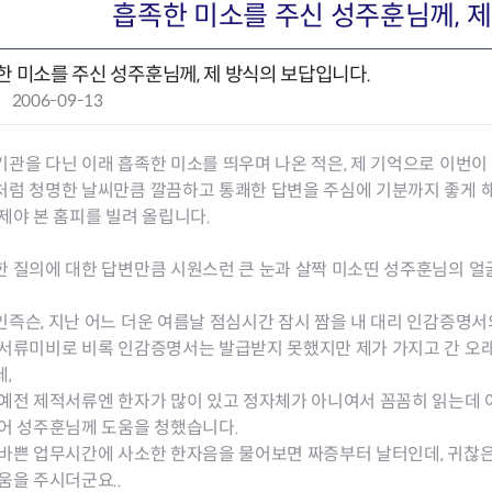
회의공개
답십리2동
출산육아
흡족한 미소를 주신 성주훈님께, 제
공유재산 정보
장안1동
주거
조직운영 핵심지표
장안2동
보듬누리
한 미소를 주신 성주훈님께, 제 방식의 보답입니다.
위원회 현황
청량리동
지역사회보
작
2006-09-13
동대문구 기억여행
회기동
자원봉사
성
공공데이터개방
휘경1동
보훈
일
휘경2동
DDM 청소
관을 다닌 이래 흡족한 미소를 띄우며 나온 적은, 제 기억으로 이번이
:
이문1동
처럼 청명한 날씨만큼 깔끔하고 통쾌한 답변을 주심에 기분까지 좋게 
이문2동
제야 본 홈피를 빌려 올립니다.
청소환경소식
지역경제소
 질의에 대한 답변만큼 시원스런 큰 눈과 살짝 미소띤 성주훈님의 얼
램
쓰레기배출및수거
중소기업자
공직자부조리신고
종량제봉투 및 납부필증
옴부즈만 
기업 관련 
인즉슨, 지난 어느 더운 여름날 점심시간 잠시 짬을 내 대리 인감증명
하도급부조리신고
대형폐기물신청
고충민원 신
사이버창업
 서류미비로 비록 인감증명서는 발급받지 못했지만 제가 가지고 간 오
공익신고
재활용센터
조사결과 
동대문구 
데,
부패행위신고
정화조청소
옴부즈만 
숨어있는 
 예전 제적서류엔 한자가 많이 있고 정자체가 아니여서 꼼꼼히 읽는데
행동강령위반신고
환경오염현황
장바구니 
싫어 성주훈님께 도움을 청했습니다.
복지·보조금 부정신고
환경개선부담금
전통시장
 바쁜 업무시간에 사소한 한자음을 물어보면 짜증부터 날터인데, 귀찮
구민고객의 권리
환경제도
사회적경제
움을 주시더군요..