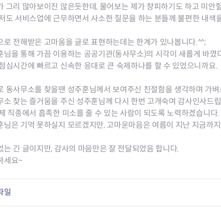
청렴자료방
석면건축물 DB
ESG경제
가 그리 많아보이진 않은듯한데, 물어보는 제가 챵피하기도 하고 미안
감사실시결과
탄소중립 생활 실천 캠페인
민생회복소
저도 서비스업에 근무하면서 사소한 질문을 하는 분들께 불편한 내색을
구민감사참여
보행환경 개선사업
업무추진비 공개
공중화장실 찾기
로 전해받은 고마움을 글로 표현하는데는 한계가 있나봅니다.^^;
보조금공개
탄소중립지원센터
훈님을 통해 가끔 이용하는 공공기관(동사무소)의 시각이 새롭게 바꼈
구민감사관활동
점심시간에 빠르고 신속한 응대로 큰 숙제하나를 할 수 있었으니까요.
로 동사무소를 찾을땐 성주훈님께서 보여주신 친절함을 생각하며 가벼운
무소 찾는 즐거움을 주신 성주훈님께 다시 한번 고개숙여 감사인사드립니
제 직종에서 흡족한 미소를 줄 수 있는 사람이 되도록 노력하겠습니다.
훈님은 기억 못하실지 모르겠지만, 고마운마음은 여름이 지난 지금까지
는 긴 글이지만, 감사의 마음만은 잘 전달되었음 합니다.
하세요~
파일