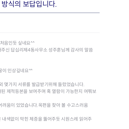
 방식의 보답입니다.
장협의체
년아지트
 처음인듯 싶네요^^
해주신 답십리제4동사무소 성주훈님께 감사의 말씀
식
도시정비소식
굴이 인상깊네요^^
금지원
공동주택현황
소개
사이트
고향사랑기부제
정비사업구역현황
서외 몇가지 서류를 발급받기위해 들렀었습니다.
청방법 및 처리
센터
답례물품
재건축
래된 제적등본을 보여주며 혹 열람이 가능한지 여쭤보
공표
착한가격업소
재개발
민원신청
착한가격업소 추천
재정비촉진
 어려움이 있었습니다.옥편을 찾아 볼 수고스러움
물가정보
지구단위계획
석면해체·제거일정
은 내색없이 막힌 체증을 뚫어주듯 시원스레 읽어주
 기업
청량리 중심지 육성