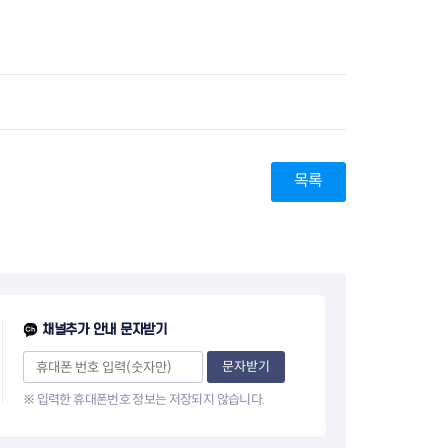
지원센터
도시디자인
비쿠폰 안내
건설공사알림
장안동283-1일대 개발사업
역세권 활성화사업
장안동 일대 종합발전계획 수
립
서울도시공간포털
지역주택조합사업
목록
채널추가 안내 문자받기
문자받기
※ 입력한 휴대폰번호 정보는 저장되지 않습니다.