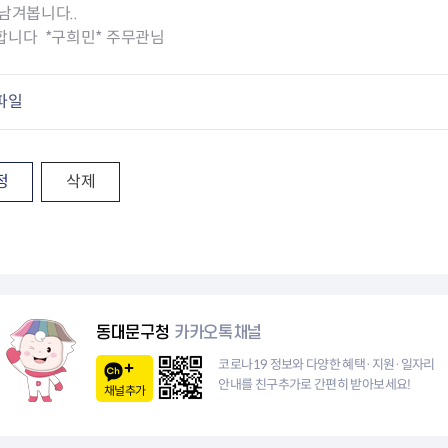
청렴자료방
석면건축물 DB
ESG경제
남겨봅니다..
감사실시결과
탄소중립 생활 실천 캠페인
민생회복소
합니다 *구희민* 주무관님
구민감사참여
보행환경 개선사업
업무추진비 공개
공중화장실 찾기
파일
보조금공개
탄소중립지원센터
구민감사관활동
정
삭제
동대문구청
카카오톡채널
코로나19 정보와 다양한 혜택·지원·일자리
안내를 친구추가로 간편히 받아보세요!
채널추가