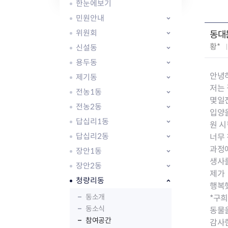
자주묻는질문
유관기관소식
월별행사달력
원어민 화상영어
한눈에보기
새소식
공모사업 알림방
동국 천문대
민원안내
코로나19
동대문교육협력특화지구
위원회
동대
교육경비보조금 지원
작
황*
신설동
성
용두동
자
안녕
제기동
:
저는
전농1동
몇일
전농2동
AI 사업 등록 관리제
입양
답십리1동
동대문구 AI 사업 현황
지리교통소식
문화체육소식
원 시
도로명주소 안내
행사 및 프로그
답십리2동
너무
국내도시
상세주소 부여제도
이용안내
문화체육시설
과정
장안1동
국외도시
지리정보
공원녹지현황
생사
장안2동
자매도시 혜택
대중교통
단체안내
제가
청량리동
직거래장터쇼핑몰
자전거
동대문문화재단
행복
주차장
동소개
*구
우회전알리미
동소식
동물
참여공간
감사