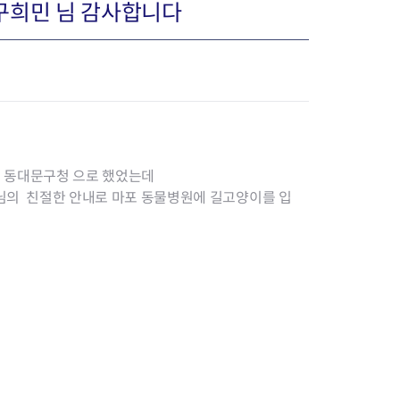
구희민 님 감사합니다
장협의체
년아지트
 동대문구청 으로 했었는데
님의 친절한 안내로 마포 동물병원에 길고양이를 입
식
도시정비소식
금지원
공동주택현황
소개
사이트
고향사랑기부제
정비사업구역현황
청방법 및 처리
센터
답례물품
재건축
공표
착한가격업소
재개발
민원신청
착한가격업소 추천
재정비촉진
물가정보
지구단위계획
석면해체·제거일정
 기업
청량리 중심지 육성