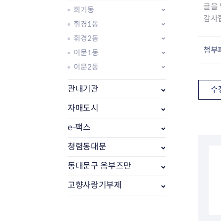
글을 
회기동
감사
휘경1동
휘경2동
첨부
이문1동
이문2동
관내기관
수
자매도시
e-팩스
부동산소식
조상땅찾기
청렴동대문
부동산중개업소현황
동대문구 옴부즈만
부동산중개업 알림판
부동산중개보수(중개수수료)
고향사랑기부제
바뀐지번찾기
토지등급열기
개별공시지가