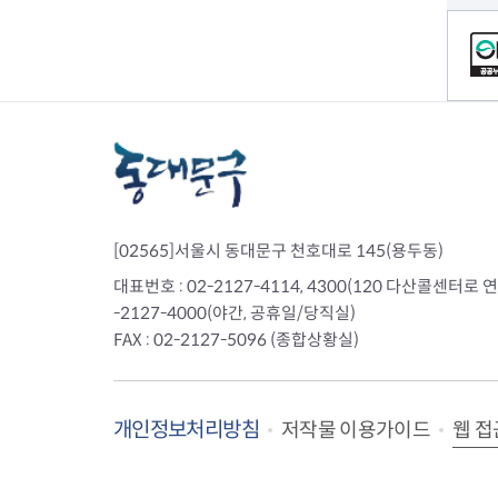
전세사기피해
컨텐츠 정보
[02565]서울시 동대문구 천호대로 145(용두동)
대표번호 : 02-2127-4114, 4300(120 다산콜센터로 연결)
-2127-4000(야간, 공휴일/당직실)
FAX : 02-2127-5096 (종합상황실)
개인정보처리방침
웹 접
저작물 이용가이드