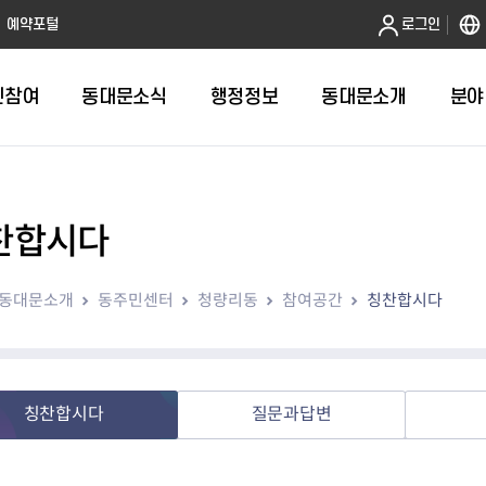
본문 바로가기
예약포털
로그인
민참여
동대문소식
행정정보
동대문소개
분야
찬합시다
인터넷민원발급
정보공개제도안내
조직도
청년소식
민원FAQ
공유도시 
동대문구 
발주계획
한눈에보기
복지소식
도
보건소인터넷민원발급
비공개세부기준
직원검색
서울청년센터 동대문
국민신문고(
공유게시판
주정차 단속
입찰정보
민원안내
의료·요양
동대문소개
동주민센터
청량리동
참여공간
칭찬합시다
대형폐기물신청
행정정보 사전공표
청사안내
DDM 청년창업센터
민원통합상
공유공간 대
계약현황
위원회
바우처사업
내
획
거주자우선주차신청
정보공개청구 TOP 10
찾아오시는 길
취업역량 강화
적극행정
계약 희망업
신설동
복지시설
운용현황
리사업
온라인현수막신청
정보목록
동대문구청 이용지도
참여문화 조성
바가지 요금
관련정보
용두동
아동청소년
자녀지원 안내
청년 행정체험단 신청
결재문서 공개
관련링크
제기동
노인
안
문구
업무추진비 공개
청년정책 문자알림서비스
전농1동
저소득
칭찬합시다
질문과답변
지출집행내역 공개
전농2동
장애인
사전
보조금공개
답십리1동
여성친화도