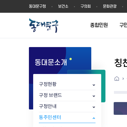
동
동대문구청
보건소
구의회
문화관광
대
문
구
종합민원
구
칭
동대문소개
민원실안내
온라인접수
구정소식
주요업무계획(2024년~)
역사
교육소식
여권
구민제안
구보
예산일반현황
휘장(CI)
일자리소식
온라인번호표 발급(대기현황)
온라인접수내역
보도자료
주요업무계획(~2023년)
상징물
교육프로그램
세무
설문조사
동대문구소식지
주민참여예산제
상징말(BI)
일자리센터
홈
민원편람(민원서식)
언론보도
주요업무성과
홍보동영상
자치회관
건설관리
실버 소식지
지방재정공시
캐릭터
직업소개사업
구정현황
무인민원발급기
포토구정
비전 2026
기본현황
정보화교육
자동차·교통
동대문 생활안
중기지방재정계
슬로건
동행일자리사업
민원편의시책 및 제도
고시공고
동대문구청장직 인수위원회 백
행정구역
여성복지관
부동산
홍보물
세입,세출예산 
캐치프레이즈
지역공동체일자
구정 브랜드
가족관계등록 제신고 후속절차
입법예고
서
꽃의 도시
평생학습관
건축
출산‧양육‧다
예산낭비신고
도시브랜드
구청안내
원스톱 통합안내
문화행사
월중주요행사
Walking City
교육지원센터
정보통신
예산낭비절감제
그린나래 동대
행정서비스헌장
강좌교육
정책실명제
구민 아카데미 신청
자료실
동주민센터
어디서나민원
추진현황
채용공고
수상현황
민방위
재정(예산)용어