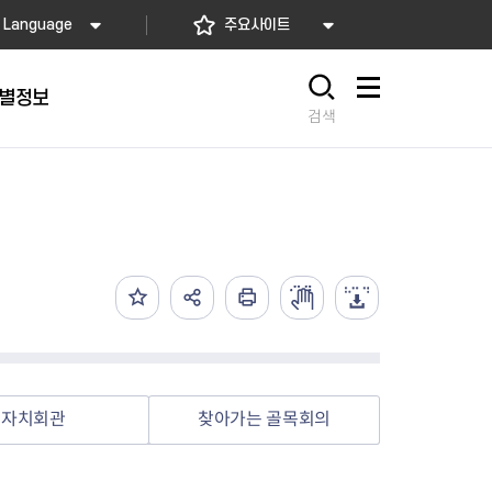
Language
주요사이트
별정보
사이트맵
검색
동대문
문자알림서비스
칭찬합시다
자치법규
교육기관
재난안전소식
상담민원)
 문자 알림
 통합돌봄사업
나눔의 장터마당
행정규제개혁
공공기관
안전문화운동
담창구
관 시설 안내
행정처분
우리 동네 안전지도
체 접수
온라인행정심판
재난별 행동요령
 신고
주민조례청구
안전보험·공제
법률상담
안전 체험·교육
재난유형별 주요정책사업
자치회관
찾아가는 골목회의
재난약자 행동요령
시