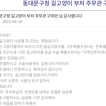
회의공개
답십리2동
출산육아
동대문구청 길고양이 부처 주무관 
공유재산 정보
장안1동
주거
조직운영 핵심지표
장안2동
보듬누리
문구청 길고양이 부처 주무관 구희민 님 감사합니다
위원회 현황
청량리동
지역사회보
작
2025-04-18
동대문구 기억여행
회기동
자원봉사
성
공공데이터개방
휘경1동
보훈
일
휘경2동
DDM 청소
하세요?
:
이문1동
 길고양이 사료를 주고있는 캣맘입니다
이문2동
전 고양이들끼리 싸우다 다친 응급고양이를 구조해줄수있냐는 전화를
을 조건으로 다친 길고양이를 응급 수술 해줄수있다는 *구희민주무관
청소환경소식
지역경제소
킬수 있었습니다..
램
쓰레기배출및수거
중소기업자
 친절하시고 수술비용부터 입원시키기까지의
공직자부조리신고
종량제봉투 및 납부필증
옴부즈만 
기업 관련 
에 얼마나 친절하시고 .베려심이 갚으신지
하도급부조리신고
대형폐기물신청
고충민원 신
사이버창업
를 오가는 길고양이를 입원시키기까지
공익신고
재활용센터
조사결과 
동대문구 
 아주 소중한 사람이 된것 같아서
부패행위신고
정화조청소
옴부즈만 
숨어있는 
했습니다
행동강령위반신고
환경오염현황
장바구니 
희민 주무관님의 민원인을 대하는 친절한 심성에
복지·보조금 부정신고
환경개선부담금
전통시장
을 사랑하시는 심성에 너무 감사해서
구민고객의 권리
환경제도
사회적경제
한 마음을 전하기 위해서