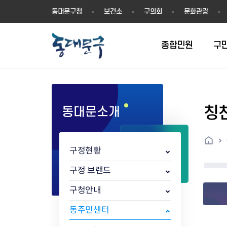
동
동대문구청
보건소
구의회
문화관광
대
문
구
종합민원
구
칭
동대문소개
민원실안내
온라인접수
구정소식
주요업무계획(2024년~)
역사
교육소식
여권
구민제안
구보
예산일반현황
휘장(CI)
일자리소식
온라인번호표 발급(대기현황)
온라인접수내역
보도자료
주요업무계획(~2023년)
상징물
교육프로그램
세무
설문조사
동대문구소식지
주민참여예산제
상징말(BI)
일자리센터
홈
민원편람(민원서식)
언론보도
주요업무성과
홍보동영상
자치회관
건설관리
실버 소식지
지방재정공시
캐릭터
직업소개사업
구정현황
무인민원발급기
포토구정
비전 2026
기본현황
정보화교육
자동차·교통
동대문 생활안
중기지방재정계
슬로건
동행일자리사업
민원편의시책 및 제도
고시공고
동대문구청장직 인수위원회 백
행정구역
여성복지관
부동산
홍보물
세입,세출예산 
캐치프레이즈
지역공동체일자
구정 브랜드
가족관계등록 제신고 후속절차
입법예고
서
꽃의 도시
평생학습관
건축
출산‧양육‧다
예산낭비신고
도시브랜드
구청안내
원스톱 통합안내
문화행사
월중주요행사
Walking City
교육지원센터
정보통신
예산낭비절감제
그린나래 동대
행정서비스헌장
강좌교육
정책실명제
구민 아카데미 신청
자료실
동주민센터
어디서나민원
추진현황
채용공고
수상현황
민방위
재정(예산)용어