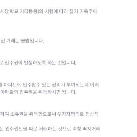
지원센터
도시디자인
비쿠폰 안내
건설공사알림
차장,학교 기타등등)의 시행에 따라 철거 가옥주에
장안동283-1일대 개발사업
역세권 활성화사업
장안동 일대 종합발전계획 수
립
권 거래는 불법입니다.
서울도시공간포털
지역주택조합사업
로 입주권이 발생하도록 하는 것입니다.
 아파트에 입주할수 있는 권리가 부여되는데 이러
양아파트의 입주권을 취득하시면 됩니다.
통하여 소유권을 취득함으로써 투자자명의로 정상적
수된 입주권만을 따로 거래하는 것으로 속칭 딱지거래