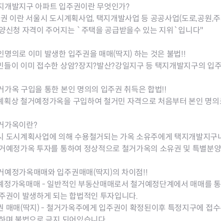
청렴자료방
석면건축물 DB
ESG경제
지개발지구 아파트 입주권이란 무엇인가?
감사실시결과
탄소중립 생활 실천 캠페인
민생회복소
권 이란 서울시 도시계획사업, 택지개발사업 등 공공사업(도로,공원,주
구민감사참여
보행환경 개선사업
분양신청 자격이 주어지는 `주택을 공급받을수 있는 지위`입니다"
업무추진비 공개
공중화장실 찾기
보조금공개
탄소중립지원센터
명의로 이미 발생한 입주권을 매매(딱지) 하는 것은 불법!!
구민감사관활동
민들이 이미 접수한 상암?장지?발산?강일지구 등 택지개발지구의 입주
가옥 구입을 통한 본인 명의의 입주권 취득은 합법!!
계획상 철거예정가옥을 구입하여 철거민 자격으로 처음부터 본인 명의
거가옥이란?
시 도시계획사업에 의해 수용철거되는 가옥 소유주에게 택지개발지구내
철거예정가옥 투자를 통하여 정상적으로 철거가옥의 소유권 및 특별분
거예정가옥매매와 입주권매매(딱지)의 차이점!!
예정가옥매매 - 일반적인 부동산매매로서 철거예정단계에서 매매를 
입주권이 발생하게 되는 합법적인 투자입니다.
권 매매(딱지) - 철거가옥주에게 입주권이 확정된이후 특정지구에 접
 하며 불법으로 금지 되어있습니다.