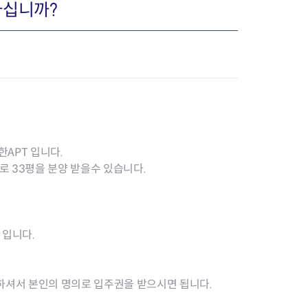
아십니까?
장협의체
년아지트
APT 입니다.
식
도시정비소식
 33평을 분양 받을수 있습니다.
금지원
공동주택현황
소개
사이트
고향사랑기부제
정비사업구역현황
청방법 및 처리
센터
답례물품
재건축
공표
착한가격업소
재개발
 입니다.
민원신청
착한가격업소 추천
재정비촉진
물가정보
지구단위계획
석면해체·제거일정
셔서 본인의 명의로 입주권을 받으시면 됩니다.
 기업
청량리 중심지 육성