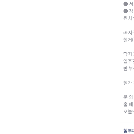
● 
● 강
원치
☞지구
철거(
딱지 
입주
반 
철가 
문 의
홈 페 
오늘도
첨부