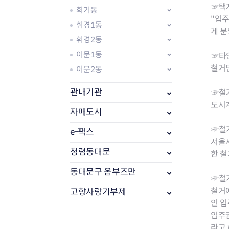
☞택
회기동
"입주
휘경1동
게 
휘경2동
이문1동
☞타인
철거
이문2동
관내기관
☞철거
도시
자매도시
☞철
e-팩스
부동산소식
서울
조상땅찾기
청렴동대문
한 
부동산중개업소현황
동대문구 옴부즈만
부동산중개업 알림판
☞철
부동산중개보수(중개수수료)
철거
고향사랑기부제
바뀐지번찾기
인 
토지등급열기
입주
개별공시지가
라고