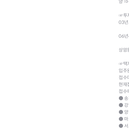
양 ⇒
☞투
03년
청약
06년
청약
상암동
☞택
입주완
접수
현재접
접수예
● 송
● 강
● 양
● 마
● 서