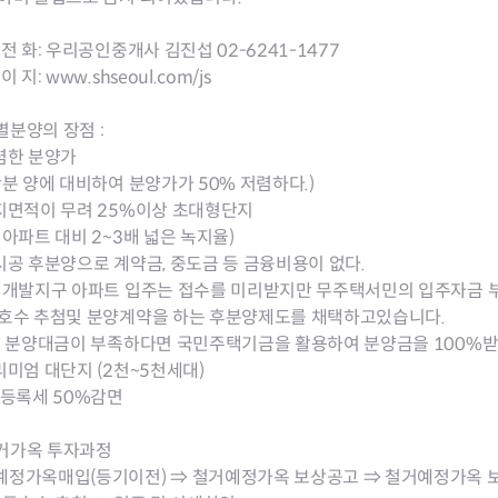
 전 화: 우리공인중개사 김진섭 02-6241-1477
이 지: www.shseoul.com/js
분양의 장점 :
렴한 분양가
분 양에 대비하여 분양가가 50% 저렴하다.)
지면적이 무려 25%이상 초대형단지
아파트 대비 2~3배 넓은 녹지율)
시공 후분양으로 계약금, 중도금 등 금융비용이 없다.
지개발지구 아파트 입주는 접수를 미리받지만 무주택서민의 입주자금 부
동호수 추첨및 분양계약을 하는 후분양제도를 채택하고있습니다.
 분양대금이 부족하다면 국민주택기금을 활용하여 분양금을 100%받
리미엄 대단지 (2천~5천세대)
?등록세 50%감면
거가옥 투자과정
정가옥매입(등기이전) ⇒ 철거예정가옥 보상공고 ⇒ 철거예정가옥 보상 