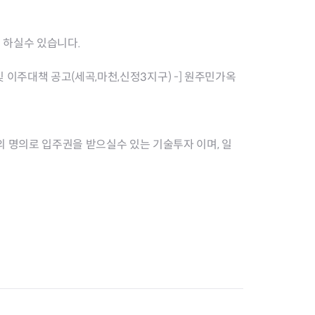
 하실수 있습니다.
및 이주대책 공고(세곡,마천,신정3지구) -] 원주민가옥
명의로 입주권을 받으실수 있는 기술투자 이며, 일