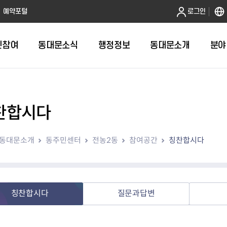
본문 바로가기
예약포털
로그인
민참여
동대문소식
행정정보
동대문소개
분야
찬합시다
인터넷민원발급
정보공개제도안내
조직도
청년소식
민원FAQ
공유도시 
동대문구 
발주계획
한눈에보기
복지소식
도
보건소인터넷민원발급
비공개세부기준
직원검색
서울청년센터 동대문
국민신문고(
공유게시판
주정차 단속
입찰정보
민원안내
의료·요양
동대문소개
동주민센터
전농2동
참여공간
칭찬합시다
대형폐기물신청
행정정보 사전공표
청사안내
DDM 청년창업센터
민원통합상
공유공간 대
계약현황
위원회
바우처사업
내
획
거주자우선주차신청
정보공개청구 TOP 10
찾아오시는 길
취업역량 강화
적극행정
계약 희망업
신설동
복지시설
운용현황
리사업
온라인현수막신청
정보목록
동대문구청 이용지도
참여문화 조성
바가지 요금
관련정보
용두동
아동청소년
자녀지원 안내
청년 행정체험단 신청
결재문서 공개
관련링크
제기동
노인
안
문구
업무추진비 공개
청년정책 문자알림서비스
전농1동
저소득
칭찬합시다
질문과답변
지출집행내역 공개
전농2동
장애인
사전
보조금공개
답십리1동
여성친화도