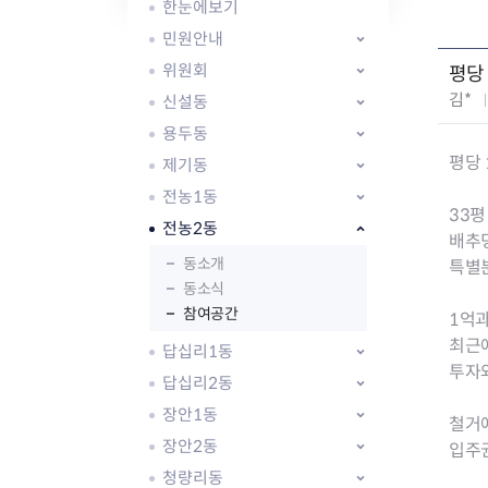
자주묻는질문
유관기관소식
월별행사달력
원어민 화상영어
한눈에보기
새소식
공모사업 알림방
동국 천문대
민원안내
코로나19
동대문교육협력특화지구
위원회
평당
교육경비보조금 지원
작
김*
신설동
성
용두동
자
평당
제기동
:
전농1동
33평
전농2동
AI 사업 등록 관리제
배추덩
동대문구 AI 사업 현황
지리교통소식
문화체육소식
동소개
특별
도로명주소 안내
동소식
행사 및 프로그
참여공간
국내도시
상세주소 부여제도
이용안내
문화체육시설
1억과
국외도시
지리정보
공원녹지현황
최근
답십리1동
자매도시 혜택
대중교통
단체안내
투자와
답십리2동
직거래장터쇼핑몰
자전거
동대문문화재단
장안1동
주차장
철거
우회전알리미
장안2동
입주
청량리동