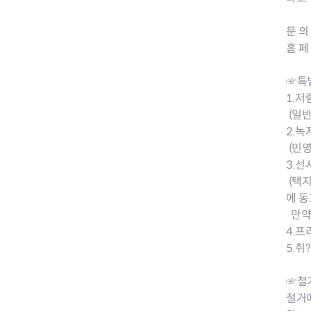
전세사기피해
문 의
홈 페 
☞특별
1.저
(일반
2.녹
(민영
3.선
(택
에 
만약
4.프
5.취
☞철
철거예