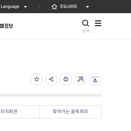
Language
주요사이트
별정보
사이트맵
검색
동대문
문자알림서비스
칭찬합시다
자치법규
교육기관
재난안전소식
상담민원)
 문자 알림
 통합돌봄사업
나눔의 장터마당
행정규제개혁
공공기관
안전문화운동
담창구
관 시설 안내
행정처분
우리 동네 안전지도
체 접수
온라인행정심판
재난별 행동요령
 신고
주민조례청구
안전보험·공제
법률상담
안전 체험·교육
재난유형별 주요정책사업
자치회관
찾아가는 골목회의
재난약자 행동요령
시