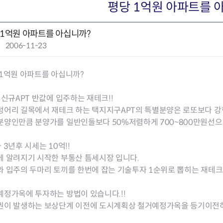
회의공개
답십리2동
출산육아
평당 1억원 아파트를 
공유재산 정보
장안1동
주거
조직운영 핵심지표
장안2동
보듬누리
 1억원 아파트를 아십니까?
위원회 현황
청량리동
지역사회보
작
2006-11-23
동대문구 기억여행
회기동
자원봉사
성
공공데이터개방
휘경1동
보훈
일
휘경2동
DDM 청소
 1억원 아파트를 아십니까?
:
이문1동
이문2동
 신규APT 반값에 입주하는 재테크!!
어리 길목에서 재테크 하는 택지지구APT의 특별분양은 로또보다 강한
청소환경소식
지역경제소
분양인만큼 분양가를 일반인들보다 50%저렴하게 700~800만원선으로
램
쓰레기배출및수거
중소기업자
공직자부조리신고
종량제봉투 및 납부필증
옴부즈만 
기업 관련 
 3년후 시세는 10억!!
하도급부조리신고
대형폐기물신청
고충민원 신
사이버창업
에 알려지기 시작한 부통산 틈세시장 입니다.
공익신고
재활용센터
조사결과 
동대문구 
 입주의 두마리 토끼를 한번에 잡는 기술투자 1순위로 뽑히는 재테크
부패행위신고
정화조청소
옴부즈만 
숨어있는 
행동강령위반신고
환경오염현황
장바구니 
예정가옥에 투자하는 방법이 있습니다.!!
복지·보조금 부정신고
환경개선부담금
전통시장
권이 발생하는 보상단계 이전에 도시계획상 철거예정가옥을 등기이전하
구민고객의 권리
환경제도
사회적경제