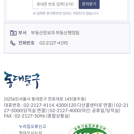
문자받기
※ 입력한 휴대폰번호 정보는 저장되지 않습니다.
컨텐츠 정보
컨텐츠 담당자 정보
부서
부동산정보과 부동산행정팀
전화번호
02-2127-4193
[02565]서울시 동대문구 천호대로 145(용두동)
대표번호 : 02-2127-4114, 4300(120 다산콜센터로 연결) | 02-21
27-5000(당직실 연결) | 02-2127-4000(야간, 공휴일/당직실)
FAX : 02-2127-5096 (종합상황실)
누리집오류신고
찾아오시는길