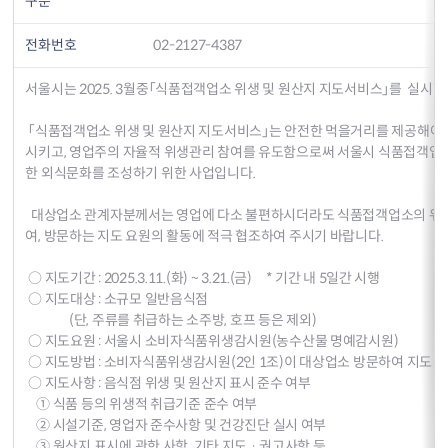
구분
전화번호
02-2127-4387
서울시는 2025. 3월중「식품접객업소 위생 및 원산지 지도서비스」를 실시합
「식품접객업소 위생 및 원산지 지도서비스」는 안전한 먹을거리를 제공해야 
시키고, 영업주의 자율적 위생관리 참여를 유도함으로써 서울시 식품접객업
한 외식문화를 조성하기 위한 사업입니다.
대상업소 관계자분께서는 영업에 다소 불편하시더라도 식품접객업소의 위생
여, 방문하는 지도 요원의 활동에 적극 협조하여 주시기 바랍니다.
○ 지도기간 : 2025.3.11.(화) ~ 3.21.(금) * 기간 내 5일간 시행
○ 지도대상 : 소규모 일반음식점
(단, 주류를 취급하는 소주방, 호프 등은 제외)
○ 지도요원 : 서울시 소비자식품위생감시원(농수산물 명예감시원)
○ 지도방법 : 소비자식품위생감시원(2인 1조)이 대상업소 방문하여 지도
○ 지도사항 : 음식점 위생 및 원산지 표시 준수 여부
① 식품 등의 위생적 취급기준 준수 여부
② 시설기준, 영업자 준수사항 및 건강진단 실시 여부
③ 원산지 표시에 관한 사항, 기타 지도 · 권고사항 등