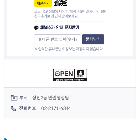
채널추가
코로나19 정보와 다양한 혜택·지원·일자리 안내를
친구추가로 간편히 받아보세요!
채널추가 안내 문자받기
문자받기
※ 입력한 휴대폰번호 정보는 저장되지 않습니다.
컨텐츠 정보
컨텐츠 담당자 정보
부서
장안2동 민원행정팀
전화번호
02-2171-6344