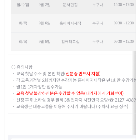
월/수/금
9월 2일
문서편집
누구나
15:30 ~ 17:30
화/목
9월 6일
홈페이지제작
누구나
09:30 ~ 12:30
화/목
9월 6일
컴퓨터교실
누구나
09:30 ~ 12:30
○ 유의사항
ㆍ 교육 첫날 주소 및 본인 확인(
신분증 반드시 지참
)
ㆍ 각 교육과정별 2회까지만 수강가능 홈페이지제작은 년1회만 수강가능
ㆍ 월1인 1개과정만 접수가능
ㆍ
교육 첫날 불참하신분은 수강할 수 없음(대기자에게 기회부여)
ㆍ 신청 후 취소하실 경우 필히 3일전까지 사전연락 요망(☎ 2127-4069)
ㆍ 교육생은 대중교통을 이용해 주시기 바랍니다 (주차시 요금 징수)