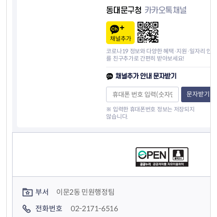
동대문구청
카카오톡채널
채널추가
코로나19 정보와 다양한 혜택·지원·일자리 안내
를 친구추가로 간편히 받아보세요!
채널추가 안내 문자받기
문자받기
※ 입력한 휴대폰번호 정보는 저장되지
않습니다.
컨텐츠 정보
컨텐츠 담당자 정보
부서
이문2동 민원행정팀
전화번호
02-2171-6516