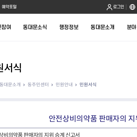
본문 바로가기
예약포털
로그인
민참여
동대문소식
행정정보
동대문소개
분야
원서식
인터넷민원발급
정보공개제도안내
조직도
청년소식
민원FAQ
공유도시 
동대문구 
발주계획
한눈에보기
복지소식
도
보건소인터넷민원발급
비공개세부기준
직원검색
서울청년센터 동대문
국민신문고(
공유게시판
주정차 단속
입찰정보
민원안내
의료·요양
동대문소개
동주민센터
민원안내
민원서식
대형폐기물신청
행정정보 사전공표
청사안내
DDM 청년창업센터
민원통합상
공유공간 대
계약현황
위원회
바우처사업
내
획
거주자우선주차신청
정보공개청구 TOP 10
찾아오시는 길
취업역량 강화
적극행정
계약 희망업
신설동
복지시설
운용현황
리사업
온라인현수막신청
정보목록
동대문구청 이용지도
참여문화 조성
바가지 요금
관련정보
용두동
아동청소년
자녀지원 안내
청년 행정체험단 신청
결재문서 공개
관련링크
제기동
노인
안
문구
업무추진비 공개
청년정책 문자알림서비스
전농1동
저소득
안전상비의약품 판매자의 지
지출집행내역 공개
전농2동
장애인
사전
보조금공개
답십리1동
여성친화도
상비의약품 판매자의 지위 승계 신고서