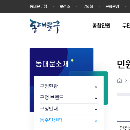
동
동대문구청
보건소
구의회
문화관광
대
문
구
종합민원
구
민
동대문소개
민원실안내
온라인접수
구정소식
주요업무계획(2024년~)
역사
교육소식
여권
구민제안
구보
예산일반현황
휘장(CI)
일자리소식
온라인번호표 발급(대기현황)
온라인접수내역
보도자료
주요업무계획(~2023년)
상징물
교육프로그램
세무
설문조사
동대문구소식지
주민참여예산제
상징말(BI)
일자리센터
홈
민원편람(민원서식)
언론보도
주요업무성과
홍보동영상
자치회관
건설관리
실버 소식지
지방재정공시
캐릭터
직업소개사업
구정현황
무인민원발급기
포토구정
비전 2026
기본현황
정보화교육
자동차·교통
동대문 생활안
중기지방재정계
슬로건
동행일자리사업
민원편의시책 및 제도
고시공고
동대문구청장직 인수위원회 백
행정구역
여성복지관
부동산
홍보물
세입,세출예산 
캐치프레이즈
지역공동체일자
구정 브랜드
가족관계등록 제신고 후속절차
입법예고
서
꽃의 도시
평생학습관
건축
출산‧양육‧다
예산낭비신고
도시브랜드
구청안내
원스톱 통합안내
문화행사
월중주요행사
Walking City
교육지원센터
정보통신
예산낭비절감제
그린나래 동대
행정서비스헌장
강좌교육
정책실명제
구민 아카데미 신청
자료실
동주민센터
어디서나민원
추진현황
채용공고
수상현황
민방위
재정(예산)용어
안전