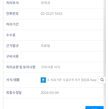
처리부서
의약과
전화번호
02-2127-5415
처리기간
수수료
근거법규
의료법
구비서류
처리요령 및 유의사항
구비서류 서식
서식/샘플
미
3. 의료기관 시설규격 자가 점검표.hwp
최종수정일
2026-03-04